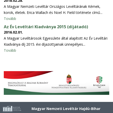
2018.02.28.
A Magyar Nemzeti Levéltár Országos Levéltárának Kémek,
korok, életek. Erica Wallach és Noel H. Field története című...
Tovább
Az Év Levéltári Kiadványa 2015 (díjátadó)
2016.02.01.
A Magyar Levéltárosok Egyesülete által alapított Az Év Levéltári
Kiadványa díj 2015. évi díjazottjainak ünnepélyes...
Tovább
Magyar Nemzeti Levéltár Hajdú-Bihar