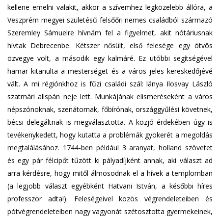
kellene emelni valakit, akkor a szívemhez legközelebb állóra, a
Veszprém megyei születésű felsőőri nemes családból származó
Szeremley Sámuelre hívnám fel a figyelmet, akit nótáriusnak
hívtak Debrecenbe. Kétszer nősült, első felesége egy ötvös
özvegye volt, a második egy kalmáré. Ez utóbbi segítségével
hamar kitanulta a mesterséget és a város jeles kereskedőjévé
vált. A mi régiónkhoz is fűzi családi szál: lánya Ilosvay László
szatmári alispán neje lett. Munkájának elismeréseként a város
népszónoknak, szenátornak, főbírónak, országgyűlési követnek,
bécsi delegáltnak is megválasztotta. A közjó érdekében úgy is
tevékenykedett, hogy kutatta a problémák gyökerét a megoldás
megtalálásához. 1744-ben például 3 aranyat, holland szövetet
és egy pár félcipőt tűzött ki pályadíjként annak, aki választ ad
arra kérdésre, hogy mitől álmosodnak el a hívek a templomban
(a legjobb választ egyébként Hatvani István, a későbbi híres
professzor adta!). Feleségeivel közös végrendeleteiben és
pótvégrendeleteiben nagy vagyonát szétosztotta gyermekeinek,