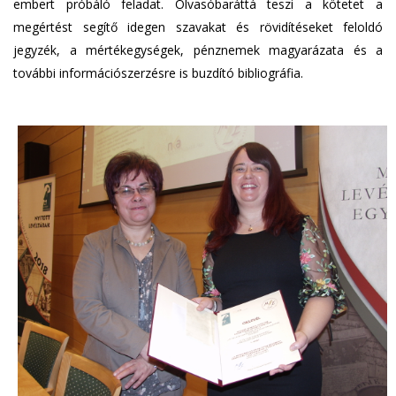
embert próbáló feladat. Olvasóbaráttá teszi a kötetet a
megértést segítő idegen szavakat és rövidítéseket feloldó
jegyzék, a mértékegységek, pénznemek magyarázata és a
további információszerzésre is buzdító bibliográfia.