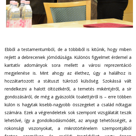
Ebből a testamentumból, de a többiből is kitűnik, hogy miben
rejlett a debreceniek jómódúsága. Különös figyelmet érdemel a
karitatív adományok sora mellett a városi reprezentáció
megjelenése is. Mint ahogy az élethez, úgy a halálhoz is
hozzátartozott a státuszt tükröző külsőség. Szokássá vált
rendelkezni a halott öltözékéről, a temetés mikéntjéről, a sír
gondozásáról, de még a gyászolók toalettjéről is – erre többen
külön is hagytak kisebb-nagyobb összegeket a család nőtagjai
számára. Ezek a végrendeletek sok szempont vizsgálatát teszik
lehetővé, így a gondolkodásmódét, az anyagi tehetősségét, a
rokonsági viszonyokat, a mikrotörténelem szempontjából