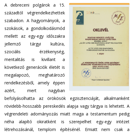
A debreceni polgárok a 15.
századtól végrendelkezhettek
szabadon. A hagyományok, a
szokások, a gondolkodásmód
mellett az egy-egy időszakra
jellemző tárgyi kultúra,
szociális érzékenység,
mentalitás is kivillant a
következő generációk életét is
megalapozó, meghatározó
rendelkezésből, amely éppen
azért, mert nagyban
befolyásolhatta az örökösök egzisztenciáját, alkalmanként
rövidebb-hosszabb pereskedés alapja vagy tárgya is lehetett. A
végrendeleti adományozás miatt maga a testamentum pedig
néha alapító okiratként is szerepelhet egy-egy intézet
létrehozásánál, templom építésénél. Emiatt nem csak a