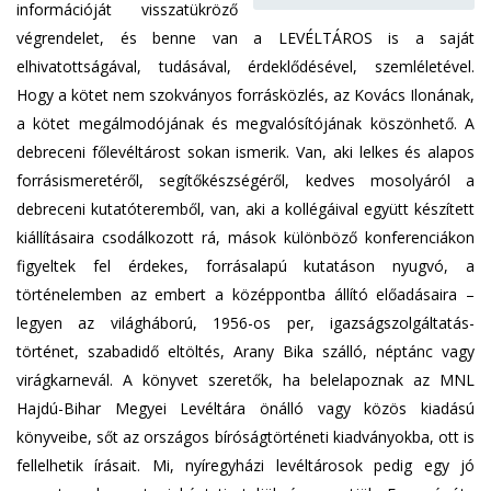
információját visszatükröző
végrendelet, és benne van a LEVÉLTÁROS is a saját
elhivatottságával, tudásával, érdeklődésével, szemléletével.
Hogy a kötet nem szokványos forrásközlés, az Kovács Ilonának,
a kötet megálmodójának és megvalósítójának köszönhető. A
debreceni főlevéltárost sokan ismerik. Van, aki lelkes és alapos
forrásismeretéről, segítőkészségéről, kedves mosolyáról a
debreceni kutatóteremből, van, aki a kollégáival együtt készített
kiállításaira csodálkozott rá, mások különböző konferenciákon
figyeltek fel érdekes, forrásalapú kutatáson nyugvó, a
történelemben az embert a középpontba állító előadásaira –
legyen az világháború, 1956-os per, igazságszolgáltatás-
történet, szabadidő eltöltés, Arany Bika szálló, néptánc vagy
virágkarnevál. A könyvet szeretők, ha belelapoznak az MNL
Hajdú-Bihar Megyei Levéltára önálló vagy közös kiadású
könyveibe, sőt az országos bíróságtörténeti kiadványokba, ott is
fellelhetik írásait. Mi, nyíregyházi levéltárosok pedig egy jó