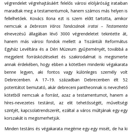
végrendelet végrehajtásáért felelős városi elöljáróság irataiban
maradtak meg a testamentumok, hanem számos más helyen is
fellelhetőek. Kovács Ilona ezt is szem előtt tartotta, amikor
nemcsak a
Debrecen Város Tanácsának iratai – Testamenta
elnevezésű állagában lévő 3000 végrendeletet tekintette át,
hanem más városi fondok mellett a Tiszántúli Református
Egyház Levéltára és a Déri Múzeum gyűjteményét, továbbá a
megjelent forrásközléseket és szakirodalmat is megismerte
annak érdekében, hogy ebben a kötetben mindenki végakarata
benne legyen, aki fontos vagy különleges személy volt
Debrecenben. A 17–19. században Debrecenben élt 52
potentátot bemutató, akár debreceni pantheonnak is nevezhető
kötetből nemcsak a forrást, azaz a testamentumot, hanem a
híres-nevezetes testánst, az elit tehetősségét, műveltségi
szintjét, kapcsolatrendszerét, ezáltal a város múltjának egy-egy
korszakát is megismerhetjük.
Minden testáns és végakarata megérne egy-egy misét, de ha ki