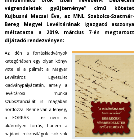
mindenható örök Isten nevében« Debreceni
végrendeletek gyűjteménye” című kötetet
Kujbusné Mecsei Éva, az MNL Szabolcs-Szatmár-
Bereg Megyei Levéltárának igazgató asszonya
méltatatta a 2019. március 7-én megtartott
díjátadó rendezvényen:
Az idén a forráskiadványok
kategóriában egy olyan könyv
vitte el a pálmát a Magyar
Levéltáros Egyesület
kiadványpályázatán, amely a
levéltárosi munka
szubsztanciáját is magában
hordozza. Benne van a lényeg,
a FORRÁS – és nem is
akármilyen forrás, hanem a
hajdani mikrovilágok sok-sok