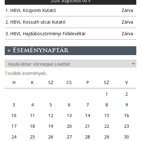
2026. augusztus 09. v
1. HBVL Központi Kutató
Zárva
2. HBVL Kossuth utcai Kutató
Zárva
3. HBVL Hajdúböszörményi Fióklevéltár
Zárva
Eseménynaptár
További események..
H
K
SZ
CS
P
SZ
V
1
2
3
4
5
6
7
8
9
10
11
12
13
14
15
16
17
18
19
20
21
22
23
24
25
26
27
28
29
30