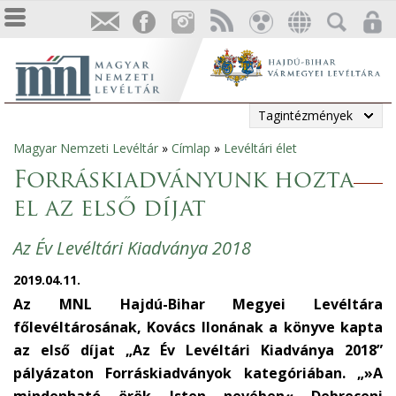
Tagintézmények
Magyar Nemzeti Levéltár
»
Címlap
»
Levéltári élet
Jelenlegi
Forráskiadványunk hozta
hely
el az első díjat
Az Év Levéltári Kiadványa 2018
2019.04.11.
Az MNL Hajdú-Bihar Megyei Levéltára
főlevéltárosának, Kovács Ilonának a könyve kapta
az első díjat „Az Év Levéltári Kiadványa 2018”
pályázaton Forráskiadványok kategóriában. „»A