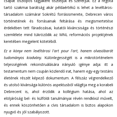
csapat oszlopos tagjaként tiszteljük és szeretjük. Ez a régóta
tartó szakmai barátság akár példaértékű is lehet a levéltáros-
társadalom számára! Sokrétű forrásismerete, Debrecen város
történetének és forrásainak feltárása és megismertetése
érdekében tett fáradozásai, kutatói kíváncsisága és történészi
szemlélete mind tükröződik az MNL reformációs projektjének
keretében megjelent kötetéből.
Ez a könyv nem levéltárosi l'art pour l'art, hanem olvasóbarát
tudományos kiadvány.
Különlegességét is a mikrotörténelem
teljességének rekonstruálására irányuló igénye adja: itt a
testamentum nem csupán közlendő irat, hanem egy-egy testáns
életének részét képező dokumentum. A félszáz végrendelkező
és utolsó kívánsága különös aspektusból világítja meg a korabeli
Debrecent is, ahol érződik a kollégium hatása, ahol az
elöljáróság bel- és külföldi tanulmányai révén rendkívül művelt,
és ennek köszönhetően a cívis társadalom is biztos alapokon
nyugvó és jól szabályozott.