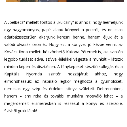
A „belbecs” mellett fontos a „külcsíny” is ahhoz, hogy leemeljünk
egy hagyományos, papír alapú könyvet a polcról, és ne csak
adatbázisszerűen akarjunk keresni benne, hanem éljük át a
valódi olvasás örömét. Hogy ezt a könyvet jó kézbe venni, az
Kovács Ilona mellett köszönhető Katona Péternek is, aki szintén
legjobb tudását adva, szívvel-lélekkel végezte a munkát – látszik
minden képen és díszítésen. A fényképeket készítő kollégák és a
Kapitális Nyomda szintén hozzájárult ahhoz, hogy
elmondhassuk: az inspiráló légkör meghozta a gyümölcsét,
nemcsak egy szép és érdekes könyv született Debrecenben,
hanem – ami ritka és további munkára motiváló lehet – a
megérdemelt elismerésben is részesül a könyv és szerzője.
Szívből gratulálok!