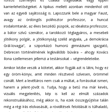
fontos személyes és családi tragédiákat vagy éppen
karrierlehetőségeket. A tipikus mellett azonban mindenhol ott
van az egyedi sajátosság is. Lapozzunk bele a magyar Faust,
avagy az ördöngős polihisztor professzor, a huncut
irodalomtanár, az ékes beszédű püspök, az idealista professzor,
a bátor szívű szenátor, a tarokkozó téglagyáros, a mesebeli
jótékony polgár, a jótékonyság szelíd angyala, „a demokrácia
Grál-lovagja”, a sziporkázó humorú gimnáziumi igazgató,
Debrecen történelmének legkiválóbb búvára – ahogy Kovács
Ilona szellemesen jellemzi a testánsokat – végrendeleteibe.
Amikor kézbe veszik a kötetet, akkor fogják azt is látni, hogy ez
egy öröm-könyv, amit minden résztvevő szívesen, örömmel
csinált. Mert a levéltáros nem csak a múltat, a forrásokat ismeri,
hanem a jelent-jövőt is. Tudja, hogy a betű ma már kevés,
vizuális megjelenítés, kép is kell az elmúlt századok
rekonstruálásához, még akkor is, ha ezek összegyűjtése talán
még a régi írás elolvasását, a rövidítések feloldását is túlhaladó,