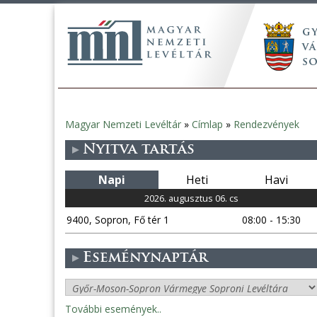
Magyar Nemzeti Levéltár
»
Címlap
»
Rendezvények
Jelenlegi
Nyitva tartás
hely
Napi
Heti
Havi
2026. augusztus 06. cs
9400, Sopron, Fő tér 1
08:00 - 15:30
Eseménynaptár
További események..