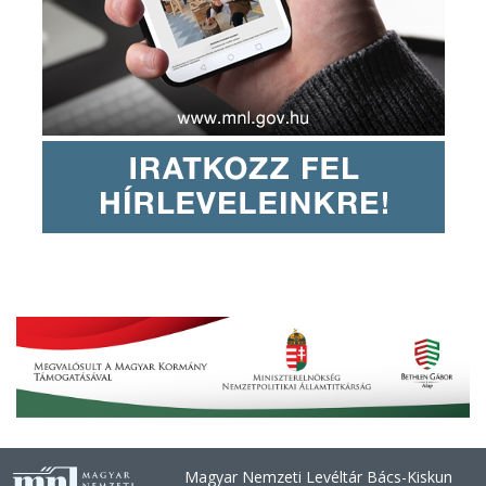
Magyar Nemzeti Levéltár Bács-Kiskun