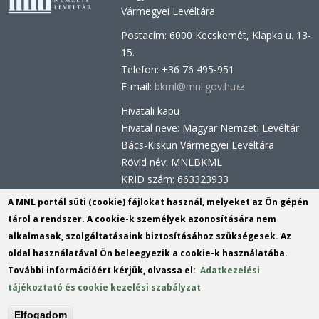
Vármegyei Levéltára
Postacím: 6000 Kecskemét, Klapka u. 13-
15.
Telefon: +36 76 495-951
E-mail:
bkml@mnl.gov.hu
(link
sends
Hivatali kapu
e-
Hivatal neve: Magyar Nemzeti Levéltár
mail)
Bács-Kiskun Vármegyei Levéltára
Rövid név: MNLBKML
KRID szám: 663323933
Hivatali kapu - Központi Érkeztetési
A MNL portál süti (cookie) fájlokat használ, melyeket az Ön gépén
Rendszer (KÉR)
tárol a rendszer. A cookie-k személyek azonosítására nem
Hivatal neve: Magyar Nemzeti Levéltár
alkalmasak, szolgáltatásaink biztosításához szükségesek. Az
Rövid név: MNL BKML
oldal használatával Ön beleegyezik a cookie-k használatába.
KRID szám: 113809158
További információért kérjük, olvassa el:
Adatkezelési
tájékoztató és cookie kezelési szabályzat
(link
Tartalomszerkesztők:
Király István
,
Mudri
sends
(link
Andor
Elfogadom