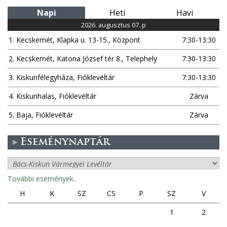
Napi
Heti
Havi
2026. augusztus 07. p
1. Kecskemét, Klapka u. 13-15., Központ
7:30-13:30
2. Kecskemét, Katona József tér 8., Telephely
7:30-13:30
3. Kiskunfélegyháza, Fióklevéltár
7:30-13:30
4. Kiskunhalas, Fióklevéltár
Zárva
5. Baja, Fióklevéltár
Zárva
Eseménynaptár
További események..
H
K
SZ
CS
P
SZ
V
1
2