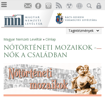
Tagintézmények
Magyar Nemzeti Levéltár
»
Címlap
Jelenlegi
NŐTÖRTÉNETI MOZAIKOK -
hely
NŐK A CSALÁDBAN