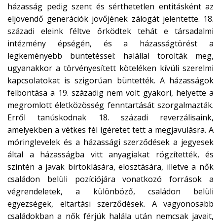
házasság pedig szent és sérthetetlen entitásként az
eljövendő generációk jövőjének zálogát jelentette. 18.
századi eleink féltve őrködtek tehát e társadalmi
intézmény épségén, és a házasságtörést a
legkeményebb büntetéssel: halállal torolták meg,
ugyanakkor a törvényesített köteléken kívüli szerelmi
kapcsolatokat is szigorúan büntették. A házasságok
felbontása a 19. századig nem volt gyakori, helyette a
megromlott életközösség fenntartását szorgalmazták.
Erről tanúskodnak 18. századi reverzálisaink,
amelyekben a vétkes fél ígéretet tett a megjavulásra. A
móringlevelek és a házassági szerződések a jegyesek
által a házasságba vitt anyagiakat rögzítették, és
szintén a javak birtoklására, elosztására, illetve a nők
családon belüli pozíciójára vonatkozó források a
végrendeletek, a különböző, családon belüli
egyezségek, eltartási szerződések. A vagyonosabb
családokban a nők férjük halála után nemcsak javait,