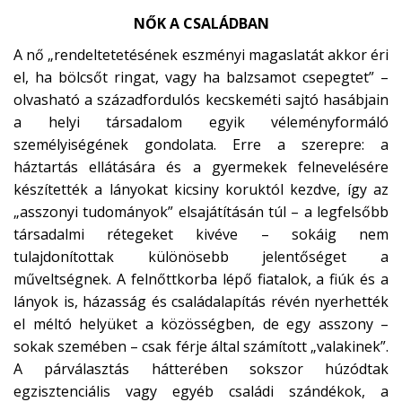
NŐK A CSALÁDBAN
A nő „rendeltetetésének eszményi magaslatát akkor éri
el, ha bölcsőt ringat, vagy ha balzsamot csepegtet” –
olvasható a századfordulós kecskeméti sajtó hasábjain
a helyi társadalom egyik véleményformáló
személyiségének gondolata. Erre a szerepre: a
háztartás ellátására és a gyermekek felnevelésére
készítették a lányokat kicsiny koruktól kezdve, így az
„asszonyi tudományok” elsajátításán túl – a legfelsőbb
társadalmi rétegeket kivéve – sokáig nem
tulajdonítottak különösebb jelentőséget a
műveltségnek. A felnőttkorba lépő fiatalok, a fiúk és a
lányok is, házasság és családalapítás révén nyerhették
el méltó helyüket a közösségben, de egy asszony –
sokak szemében – csak férje által számított „valakinek”.
A párválasztás hátterében sokszor húzódtak
egzisztenciális vagy egyéb családi szándékok, a