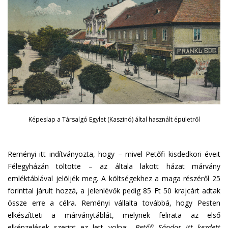
Képeslap a Társalgó Egylet (Kaszinó) által használt épületről
Reményi itt indítványozta, hogy – mivel Petőfi kisdedkori éveit
Félegyházán töltötte – az általa lakott házat márvány
emléktáblával jelöljék meg. A költségekhez a maga részéről 25
forinttal járult hozzá, a jelenlévők pedig 85 Ft 50 krajcárt adtak
össze erre a célra. Reményi vállalta továbbá, hogy Pesten
elkészítteti a márványtáblát, melynek felirata az első
elképzelések szerint ez lett volna: „
Petőfi Sándor itt kezdett