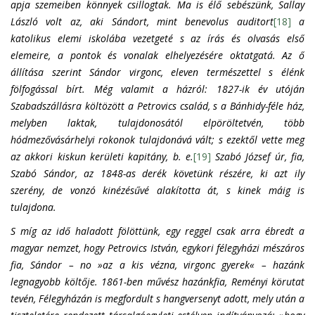
apja szemeiben könnyek csillogtak. Ma is élő sebészünk, Sallay
László volt az, aki Sándort, mint benevolus auditort
[18]
a
katolikus elemi iskolába vezetgeté s az írás és olvasás első
elemeire, a pontok és vonalak elhelyezésére oktatgatá. Az ő
állítása szerint Sándor virgonc, eleven természettel s élénk
fölfogással bírt. Még valamit a házról: 1827-ik év utóján
Szabadszállásra költözött a Petrovics család, s a Bánhidy-féle ház,
melyben laktak, tulajdonosától elpöröltetvén, több
hódmezővásárhelyi rokonok tulajdonává vált; s ezektől vette meg
az akkori kiskun kerületi kapitány, b. e.
[19]
Szabó József úr, fia,
Szabó Sándor, az 1848-as derék követünk részére, ki azt ily
szerény, de vonzó kinézésűvé alakította át, s kinek máig is
tulajdona.
S míg az idő haladott fölöttünk, egy reggel csak arra ébredt a
magyar nemzet, hogy Petrovics István, egykori félegyházi mészáros
fia, Sándor – no »az a kis vézna, virgonc gyerek« – hazánk
legnagyobb költője. 1861-ben művész hazánkfia, Reményi körutat
tevén, Félegyházán is megfordult s hangversenyt adott, mely után a