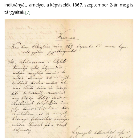
indítványát, amelyet a képviselők 1867. szeptember 2-án meg is
tárgyaltak.
[7]