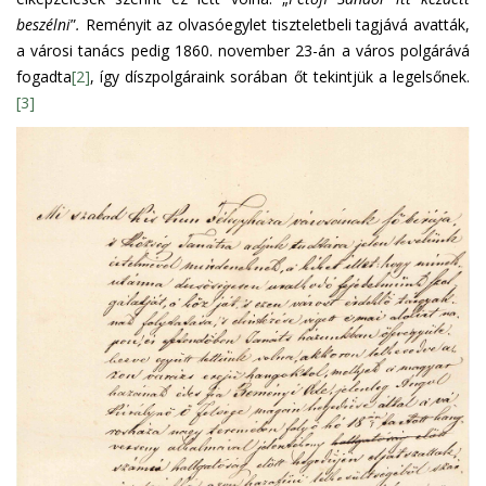
beszélni
”
.
Reményit az olvasóegylet tiszteletbeli tagjává avatták,
a városi tanács pedig 1860. november 23-án a város polgárává
fogadta
[2]
, így díszpolgáraink sorában őt tekintjük a legelsőnek.
[3]