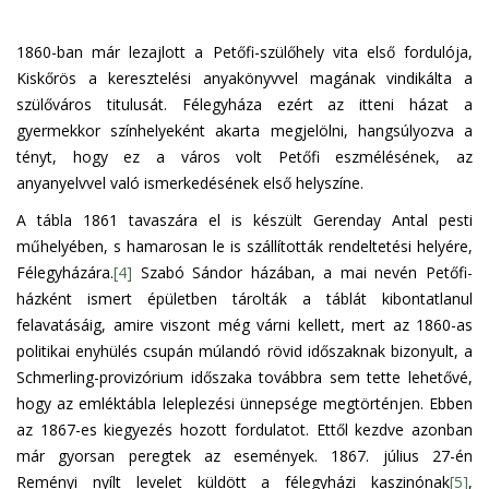
1860-ban már lezajlott a Petőfi-szülőhely vita első fordulója,
Kiskőrös a keresztelési anyakönyvvel magának vindikálta a
szülőváros titulusát. Félegyháza ezért az itteni házat a
gyermekkor színhelyeként akarta megjelölni, hangsúlyozva a
tényt, hogy ez a város volt Petőfi eszmélésének, az
anyanyelvvel való ismerkedésének első helyszíne.
A tábla 1861 tavaszára el is készült Gerenday Antal pesti
műhelyében, s hamarosan le is szállították rendeltetési helyére,
Félegyházára.
[4]
Szabó Sándor házában, a mai nevén Petőfi-
házként ismert épületben tárolták a táblát kibontatlanul
felavatásáig, amire viszont még várni kellett, mert az 1860-as
politikai enyhülés csupán múlandó rövid időszaknak bizonyult, a
Schmerling-provizórium időszaka továbbra sem tette lehetővé,
hogy az emléktábla leleplezési ünnepsége megtörténjen. Ebben
az 1867-es kiegyezés hozott fordulatot. Ettől kezdve azonban
már gyorsan peregtek az események. 1867. július 27-én
Reményi nyílt levelet küldött a félegyházi kaszinónak
[5]
,