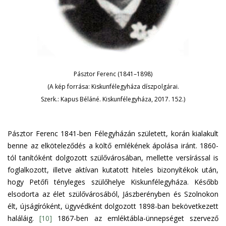
Pásztor Ferenc (1841–1898)
(A kép forrása: Kiskunfélegyháza díszpolgárai.
Szerk.: Kapus Béláné. Kiskunfélegyháza, 2017. 152.)
Pásztor Ferenc 1841-ben Félegyházán született, korán kialakult
benne az elköteleződés a költő emlékének ápolása iránt. 1860-
tól tanítóként dolgozott szülővárosában, mellette versírással is
foglalkozott, illetve aktívan kutatott hiteles bizonyítékok után,
hogy Petőfi tényleges szülőhelye Kiskunfélegyháza. Később
elsodorta az élet szülővárosából, Jászberényben és Szolnokon
élt, újságíróként, ügyvédként dolgozott 1898-ban bekövetkezett
haláláig.
[10]
1867-ben az emléktábla-ünnepséget szervező