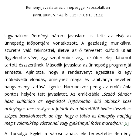
Reményi javaslatai az ünnepséggel kapcsolatban
(MNL BKML V. 143. b. L.35.F.1.Cs.13.Sz.23)
Ugyanakkor Reményi három javaslatot is tett: az első az
ünnepség időpontjára vonatkozott. A gazdasági munkákra,
szüretre való tekintettel, illetve az ő tervezett külföldi útjait
figyelembe véve, egy szeptember végi, október eleji dátumot
tartott észszerűnek. Második javaslata az ünnepség programját
érintette. Ajánlotta, hogy a rendezvényt egészítse ki egy
műkedvelői előadás, amelyhez maga és tanítványa nevében
hangverseny tartását ígérte. Harmadszor pedig az emléktábla
pontos helyére tett javaslatot. Az emléktábla „
Szabó Sándor
háza külfalába az egymástól legtávolabb álló ablakok közé
aránylagos messzeségre a földtől és a háztetőtől beillesztessék és
szépen bevakoltassék, de úgy, hogy a tábla az ünnepély napjáig
mégis valamiképp vászonnal vagy gyékénnyel födve maradjon.
”
[6]
A Társalgó Egylet a városi tanács elé terjesztette Reményi