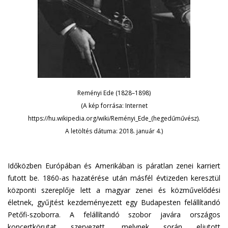
Reményi Ede (1828–1898)
(A kép forrása: Internet
https://hu.wikipedia.org/wiki/Reményi_Ede_(hegedűművész).
A letöltés dátuma: 2018. január 4.)
Időközben Európában és Amerikában is páratlan zenei karriert
futott be. 1860-as hazatérése után másfél évtizeden keresztül
központi szereplője lett a magyar zenei és közművelődési
életnek, gyűjtést kezdeményezett egy Budapesten felállítandó
Petőfi-szoborra. A felállítandó szobor javára országos
koncertkörutat szervezett, melynek során eljutott