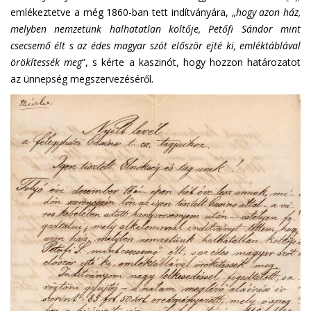
emlékeztetve a még 1860-ban tett indítványára, „
hogy azon ház,
melyben nemzetünk halhatatlan költője, Petőfi Sándor mint
csecsemő élt s az édes magyar szót először ejté ki, emléktáblával
örökítessék meg
”, s kérte a kaszinót, hogy hozzon határozatot
az ünnepség megszervezéséről.