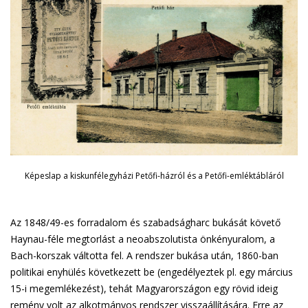
Képeslap a kiskunfélegyházi Petőfi-házról és a Petőfi-emléktábláról
Az 1848/49-es forradalom és szabadságharc bukását követő
Haynau-féle megtorlást a neoabszolutista önkényuralom, a
Bach-korszak váltotta fel. A rendszer bukása után, 1860-ban
politikai enyhülés következett be (engedélyeztek pl. egy március
15-i megemlékezést), tehát Magyarországon egy rövid ideig
remény volt az alkotmányos rendszer visszaállítására. Erre az