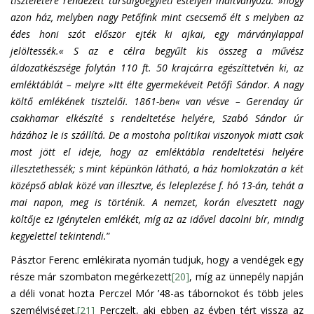
tiszteletére rendezett társalgóegyleti estélyen indítványozá: »hogy
azon ház, melyben nagy Petőfink mint csecsemő élt s melyben az
édes honi szót először ejték ki ajkai, egy márványlappal
jelöltessék.« S az e célra begyűlt kis összeg a művész
áldozatkészsége folytán 110 ft. 50 krajcárra egészíttetvén ki, az
emléktáblát – melyre »Itt élte gyermekéveit Petőfi Sándor. A nagy
költő emlékének tisztelői. 1861-ben« van vésve – Gerenday úr
csakhamar elkészíté s rendeltetése helyére, Szabó Sándor úr
házához le is szállítá. De a mostoha politikai viszonyok miatt csak
most jött el ideje, hogy az emléktábla rendeltetési helyére
illesztethessék; s mint képünkön látható, a ház homlokzatán a két
középső ablak közé van illesztve, és leleplezése f. hó 13-án, tehát a
mai napon, meg is történik. A nemzet, korán elvesztett nagy
költője ez igénytelen emlékét, míg az az idővel dacolni bír, mindig
kegyelettel tekintendi.
”
Pásztor Ferenc emlékirata nyomán tudjuk, hogy a vendégek egy
része már szombaton megérkezett
[20]
, míg az ünnepély napján
a déli vonat hozta Perczel Mór ’48-as tábornokot és több jeles
személyiséget.
[21]
Perczelt, aki ebben az évben tért vissza az