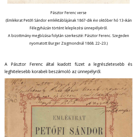
Pásztor Ferenc verse
(Emlékirat Petőfi Sándor emléktáblájának 1867-dik évi október hó 13-ikán
Félegyházán történt leleplezési ünnepélyéről.
A bizottmány megbízása folytán szerkeszté: Pásztor Ferenc. Szegeden
nyomatott Burger Zsigmondnál 1868. 22–23.)
A Pásztor Ferenc által kiadott füzet a legrészletesebb és
leghitelesebb korabeli beszámoló az ünnepélyről.