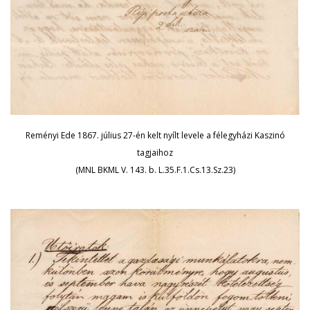
Reményi Ede 1867. július 27-én kelt nyílt levele a félegyházi Kaszinó
tagjaihoz
(MNL BKML V. 143. b. L.35.F.1.Cs.13.Sz.23)