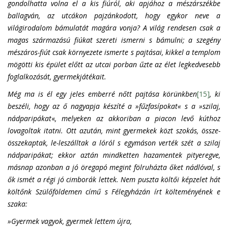
gondolhatta volna el a kis fiúról, aki apjához a mészárszékbe
ballagván, az utcákon pajzánkodott, hogy egykor neve a
világirodalom bámulatát magára vonja? A világ rendesen csak a
magas származású fiúkat szereti ismerni s bámulni; a szegény
mészáros-fiút csak környezete ismerte s pajtásai, kikkel a templom
mögötti kis épület előtt az utcai porban űzte az élet legkedvesebb
foglalkozását, gyermekjátékait.
Még ma is él egy jeles emberré nőtt pajtása körünkben
[15]
, ki
beszéli, hogy az ő nagyapja készíté a »fűzfasípokat« s a »szilaj,
nádparipákat
«
, melyeken az akkoriban a piacon levő kúthoz
lovagoltak itatni. Ott azután, mint gyermekek közt szokás, össze-
összekaptak, le-leszálltak a lóról s egymáson verték szét a szilaj
nádparipákat; ekkor aztán mindketten hazamentek pityeregve,
másnap azonban a jó öregapó megint fölruházta őket nádlóval, s
ők ismét a régi jó cimborák lettek. Nem puszta költői képzelet hát
költőnk Szülőföldemen című s Félegyházán írt költeményének e
szaka:
»Gyermek vagyok, gyermek lettem újra,