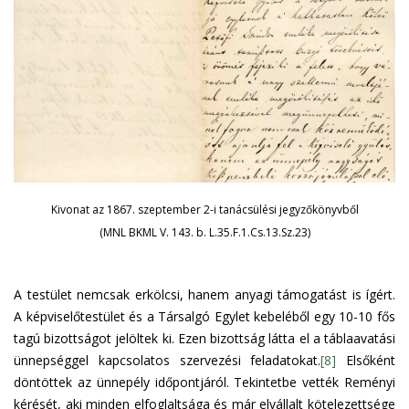
Kivonat az 1867. szeptember 2-i tanácsülési jegyzőkönyvből
(MNL BKML V. 143. b. L.35.F.1.Cs.13.Sz.23)
A testület nemcsak erkölcsi, hanem anyagi támogatást is ígért.
A képviselőtestület és a Társalgó Egylet kebeléből egy 10-10 fős
tagú bizottságot jelöltek ki. Ezen bizottság látta el a táblaavatási
ünnepséggel kapcsolatos szervezési feladatokat.
[8]
Elsőként
döntöttek az ünnepély időpontjáról. Tekintetbe vették Reményi
kérését, aki minden elfoglaltsága és már elvállalt kötelezettsége