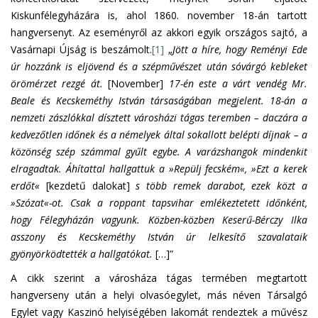
Kiskunfélegyházára is, ahol 1860. november 18-án tartott
hangversenyt. Az eseményről az akkori egyik országos sajtó, a
Vasárnapi Újság is beszámolt.
[1]
„
Jött a híre, hogy Reményi Ede
úr hozzánk is eljövend és a szépművészet után sóvárgó kebleket
örömérzet rezgé át.
[November]
17-én este a várt vendég Mr.
Beale és Kecskeméthy István társaságában megjelent. 18-án a
nemzeti zászlókkal dísztett városházi tágas teremben – daczára a
kedvezőtlen időnek és a némelyek által sokallott belépti díjnak – a
közönség szép számmal gyűlt egybe. A varázshangok mindenkit
elragadtak. Áhítattal hallgattuk a »Repülj fecském«, »Ezt a kerek
erdőt«
[kezdetű dalokat]
s több remek darabot, ezek közt a
»Szózat«-ot. Csak a roppant tapsvihar emlékeztetett időnként,
hogy Félegyházán vagyunk. Közben-közben Keserű-Bérczy Ilka
asszony és Kecskeméthy István úr lelkesítő szavalataik
gyönyörködtették a hallgatókat.
[…]”
A cikk szerint a városháza tágas termében megtartott
hangverseny után a helyi olvasóegylet, más néven Társalgó
Egylet vagy Kaszinó helyiségében lakomát rendeztek a művész