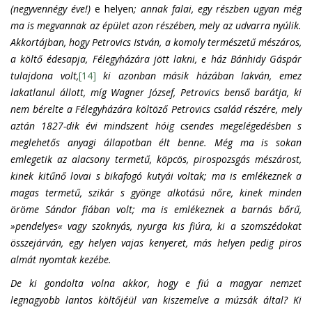
(negyvennégy éve!)
e helyen
; annak falai, egy részben ugyan még
ma is megvannak az épület azon részében, mely az udvarra nyúlik.
Akkortájban, hogy Petrovics István, a komoly természetű mészáros,
a költő édesapja, Félegyházára jött lakni, e ház Bánhidy Gáspár
tulajdona volt,
[14]
ki azonban másik házában lakván, emez
lakatlanul állott, míg Wagner József, Petrovics benső barátja, ki
nem bérelte a Félegyházára költöző Petrovics család részére, mely
aztán 1827-dik évi mindszent hóig csendes megelégedésben s
meglehetős anyagi állapotban élt benne. Még ma is sokan
emlegetik az alacsony termetű, köpcös, pirospozsgás mészárost,
kinek kitűnő lovai s bikafogó kutyái voltak; ma is emlékeznek a
magas termetű, szikár s gyönge alkotású nőre, kinek minden
öröme Sándor fiában volt; ma is emlékeznek a barnás bőrű,
»pendelyes« vagy szoknyás, nyurga kis fiúra, ki a szomszédokat
összejárván, egy helyen vajas kenyeret, más helyen pedig piros
almát nyomtak kezébe.
De ki gondolta volna akkor, hogy e fiú a magyar nemzet
legnagyobb lantos költőjéül van kiszemelve a múzsák által? Ki