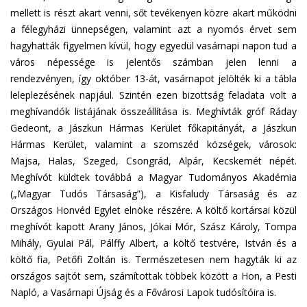
mellett is részt akart venni, sőt tevékenyen közre akart működni
a félegyházi ünnepségen, valamint azt a nyomós érvet sem
hagyhatták figyelmen kívül, hogy egyedül vasárnapi napon tud a
város népessége is jelentős számban jelen lenni a
rendezvényen, így október 13-át, vasárnapot jelölték ki a tábla
leleplezésének napjául. Szintén ezen bizottság feladata volt a
meghívandók listájának összeállítása is. Meghívták gróf Ráday
Gedeont, a Jászkun Hármas Kerület főkapitányát, a Jászkun
Hármas Kerület, valamint a szomszéd községek, városok:
Majsa, Halas, Szeged, Csongrád, Alpár, Kecskemét népét.
Meghívót küldtek továbbá a Magyar Tudományos Akadémia
(„Magyar Tudós Társaság”), a Kisfaludy Társaság és az
Országos Honvéd Egylet elnöke részére. A költő kortársai közül
meghívót kapott Arany János, Jókai Mór, Szász Károly, Tompa
Mihály, Gyulai Pál, Pálffy Albert, a költő testvére, István és a
költő fia, Petőfi Zoltán is. Természetesen nem hagyták ki az
országos sajtót sem, számítottak többek között a Hon, a Pesti
Napló, a Vasárnapi Újság és a Fővárosi Lapok tudósítóira is.