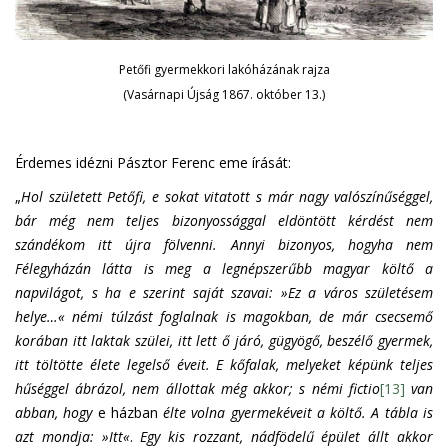
Petőfi gyermekkori lakóházának rajza
(Vasárnapi Újság 1867. október 13.)
Érdemes idézni Pásztor Ferenc eme írását:
„
Hol született Petőfi, e sokat vitatott s már nagy valószínűséggel,
bár még nem teljes bizonyossággal eldöntött kérdést nem
szándékom itt újra fölvenni. Annyi bizonyos, hogyha nem
Félegyházán látta is meg a legnépszerűbb magyar költő a
napvilágot, s ha e szerint saját szavai: »Ez a város születésem
helye…« némi túlzást foglalnak is magokban, de már csecsemő
korában itt laktak szülei, itt lett ő járó, gügyögő, beszélő gyermek,
itt töltötte élete legelső éveit. E kőfalak, melyeket képünk teljes
hűséggel ábrázol, nem állottak még akkor; s némi fictio
[13]
van
abban, hogy
e házban
élte volna gyermekéveit a költő. A tábla is
azt mondja: »Itt«
.
Egy kis rozzant, nádfödelű épület állt akkor