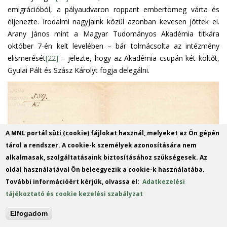
emigrációból, a pályaudvaron roppant embertömeg várta és
éljenezte. Irodalmi nagyjaink közül azonban kevesen jöttek el.
Arany János mint a Magyar Tudományos Akadémia titkára
október 7-én kelt levelében – bár tolmácsolta az intézmény
elismerését
[22]
– jelezte, hogy az Akadémia csupán két költőt,
Gyulai Pált és Szász Károlyt fogja delegálni.
A MNL portál süti (cookie) fájlokat használ, melyeket az Ön gépén
tárol a rendszer. A cookie-k személyek azonosítására nem
alkalmasak, szolgáltatásaink biztosításához szükségesek. Az
oldal használatával Ön beleegyezik a cookie-k használatába.
További információért kérjük, olvassa el:
Adatkezelési
tájékoztató és cookie kezelési szabályzat
Elfogadom