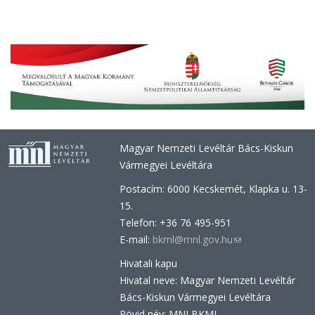
Magyar Nemzeti Levéltár Bács-Kiskun
Vármegyei Levéltára
Postacím: 6000 Kecskemét, Klapka u. 13-
15.
Telefon: +36 76 495-951
E-mail:
bkml@mnl.gov.hu
(link
sends
Hivatali kapu
e-
Hivatal neve: Magyar Nemzeti Levéltár
mail)
Bács-Kiskun Vármegyei Levéltára
Rövid név: MNLBKML