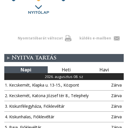
Nyomtatóbarát változat
küldés e-mailben
Nyitva tartás
Napi
Heti
Havi
2026. augusztus 08. sz
1. Kecskemét, Klapka u. 13-15., Központ
Zárva
2. Kecskemét, Katona József tér 8., Telephely
Zárva
3. Kiskunfélegyháza, Fióklevéltár
Zárva
4. Kiskunhalas, Fióklevéltár
Zárva
5. Baja, Fióklevéltár
Zárva