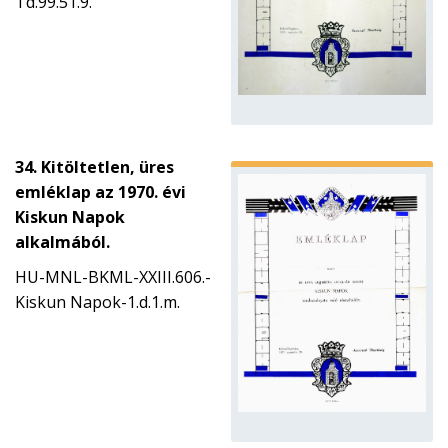
Td.99.51.9.
34. Kitöltetlen, üres
emléklap az 1970. évi
Kiskun Napok
alkalmából.
HU-MNL-BKML-XXIII.606.-
Kiskun Napok-1.d.1.m.