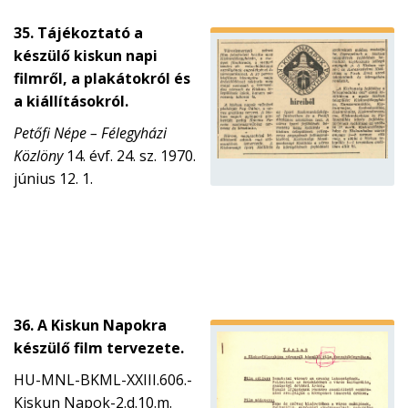
35. Tájékoztató a
készülő kiskun napi
filmről, a plakátokról és
a kiállításokról.
Petőfi Népe – Félegyházi
Közlöny
14. évf. 24. sz. 1970.
június 12. 1.
36. A Kiskun Napokra
készülő film tervezete.
HU-MNL-BKML-XXIII.606.-
Kiskun Napok-2.d.10.m.