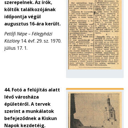
szerepelnek. Az írók,
költők találkozójának
időpontja végül
augusztus 16-ára került.
Petőfi Népe – Félegyházi
Közlöny
14. évf. 29. sz. 1970.
július 17. 1.
44. Fotó a felújítás alatt
lévő városháza
épületéről. A tervek
szerint a munkálatok
befejeződnek a Kiskun
Napok kezdetéig.