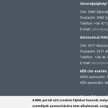
Sátoraljaújhelyi
Cím: 3980 Sátoralj
Postacím: 3980 Sá
Telefon: +36 47 
E-mail:
satoraljau
Alsózsolcai Fiók
Cím: 3571 Alsózso
Postacím: 3571 Al
Telefon: +36 46 
E-mail:
alsozsolc
KÉR cím esetén
KRID azonosító: 
KÉR azonosító:
Hivatali kapu cí
A MNL portál süti (cookie) fájlokat használ, mel
KRID azonosító: 
személyek azonosítására nem alkalmasak, szolgá