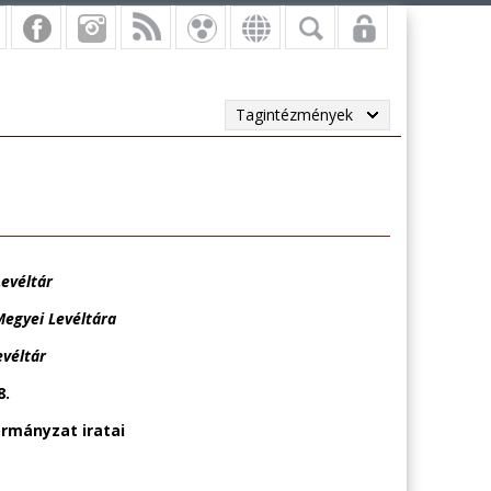
Tagintézmények
evéltár
Megyei Levéltára
evéltár
8.
rmányzat iratai