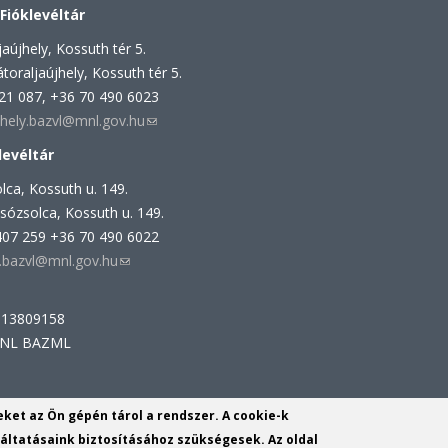
sends
 Fióklevéltár
e-
aújhely, Kossuth tér 5.
mail)
toraljaújhely, Kossuth tér 5.
521 087, +36 70 490 6023
jhely.bazvl@mnl.gov.hu
(link
sends
levéltár
e-
lca, Kossuth u. 149.
mail)
sózsolca, Kossuth u. 149.
407 259 +36 70 490 6022
a.bazvl@mnl.gov.hu
(link
sends
e-
113809158
mail)
 MNL BAZML
m:
yeket az Ön gépén tárol a rendszer. A cookie-k
160343931
ltatásaink biztosításához szükségesek. Az oldal