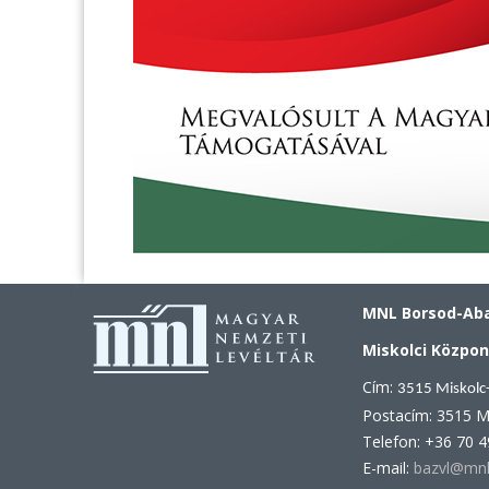
MNL Borsod-Aba
Miskolci Közpon
Cím:
3515 Miskolc
Postacím: 3515 M
Telefon: +36 70 
E-mail:
bazvl@mnl