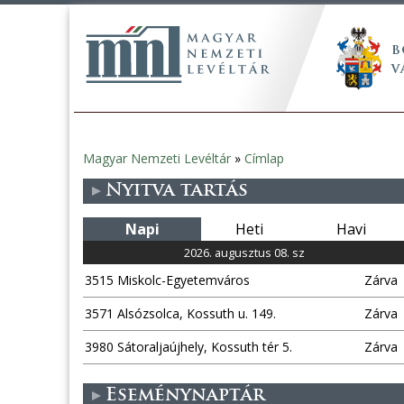
Magyar Nemzeti Levéltár
»
Címlap
Jelenlegi
Nyitva tartás
hely
Napi
Heti
Havi
2026. augusztus 08. sz
3515 Miskolc-Egyetemváros
Zárva
3571 Alsózsolca, Kossuth u. 149.
Zárva
3980 Sátoraljaújhely, Kossuth tér 5.
Zárva
Eseménynaptár