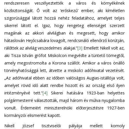
rendszeresen veszélyeztették a város és környékének
közbiztonságát. Ő volt az ’erőskezű’ ember, aki kíméletlen
szigorúsággal látott hozzá nehéz feladatához, amelyet teljes
sikerrel látott el. Igaz, hogy rengeteg ellenséget szerzett
magának az akkori alvilágban és megesett, hogy amikor
hátaslován Hejőcsabára lovagolt, rendcsináló ellenőrző körútján,
rálőttek az alvilág veszedelmes alakjai.”
[3]
Emellett Nikell volt az,
aki Tisza István grófot Miskolcon megvédte a tüntető tömegtől,
amely megostromolta a Korona szállót. Amikor a város önálló
törvényhatósággá lett, átvette a miskolci adóhivatal vezetését.
„Az adóhivatal ebben az időben valóságos Augias-istállója volt,
amelyet rövid idő alatt rendbe hozott és az ország első ilyen
intézményévé tett.”
[4]
Sikerei hatására 1923-ban helyettes
polgármesterré választották, majd három év múlva nyugalomba
vonult. Érdemeiért miniszterelnöki előterjesztésre 1927-ben
kormányzói elismerést kapott.
Nikell József tisztviselői pályája mellett komoly