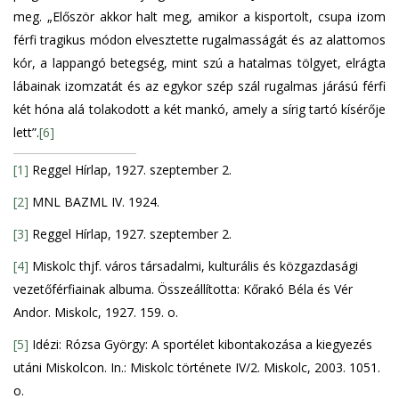
meg. „Először akkor halt meg, amikor a kisportolt, csupa izom
férfi tragikus módon elvesztette rugalmasságát és az alattomos
kór, a lappangó betegség, mint szú a hatalmas tölgyet, elrágta
lábainak izomzatát és az egykor szép szál rugalmas járású férfi
két hóna alá tolakodott a két mankó, amely a sírig tartó kísérője
lett”.
[6]
[1]
Reggel Hírlap, 1927. szeptember 2.
[2]
MNL BAZML IV. 1924.
[3]
Reggel Hírlap, 1927. szeptember 2.
[4]
Miskolc thjf. város társadalmi, kulturális és közgazdasági
vezetőférfiainak albuma. Összeállította: Kőrakó Béla és Vér
Andor. Miskolc, 1927. 159. o.
[5]
Idézi: Rózsa György: A sportélet kibontakozása a kiegyezés
utáni Miskolcon. In.: Miskolc története IV/2. Miskolc, 2003. 1051.
o.