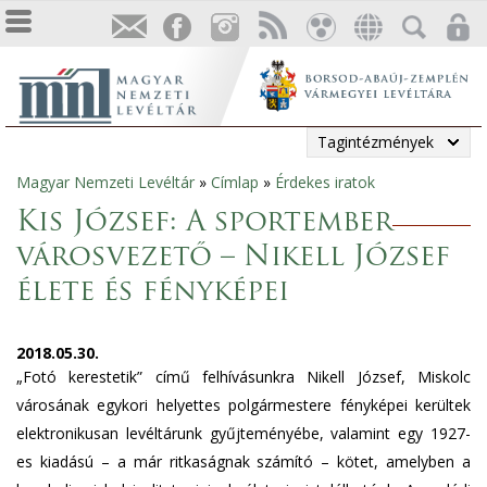
Tagintézmények
Magyar Nemzeti Levéltár
»
Címlap
»
Érdekes iratok
Jelenlegi
Kis József: A sportember
hely
városvezető – Nikell József
élete és fényképei
2018.05.30.
„Fotó kerestetik” című felhívásunkra Nikell József, Miskolc
városának egykori helyettes polgármestere fényképei kerültek
elektronikusan levéltárunk gyűjteményébe, valamint egy 1927-
es kiadású – a már ritkaságnak számító – kötet, amelyben a