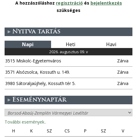
A hozzászóláshoz
regisztráció
és
bejelentkezés
szükséges
Nyitva tartás
Napi
Heti
Havi
2026. augusztus 09. v
3515 Miskolc-Egyetemváros
Zárva
3571 Alsózsolca, Kossuth u. 149.
Zárva
3980 Sátoraljaújhely, Kossuth tér 5.
Zárva
Eseménynaptár
További események..
H
K
SZ
CS
P
SZ
V