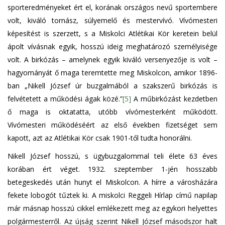
sporteredményeket ért el, korának országos nevű sportembere
volt, kiváló tornász, súlyemelő és mestervívó. Vívómesteri
képesítést is szerzett, s a Miskolci Atlétikai Kör keretein belül
ápolt vívásnak egyik, hosszú ideig meghatározó személyisége
volt. A birkózás – amelynek egyik kiváló versenyezője is volt –
hagyományát ő maga teremtette meg Miskolcon, amikor 1896-
ban „Nikell József úr buzgalmából a szakszerű birkózás is
felvétetett a működési ágak közé.”
[5]
A műbirkózást kezdetben
ő maga is oktatatta, utóbb vívómesterként működött.
Vívómesteri működéséért az első években fizetséget sem
kapott, azt az Atlétikai Kör csak 1901-től tudta honorálni.
Nikell József hosszú, s ügybuzgalommal teli élete 63 éves
korában ért véget. 1932. szeptember 1-jén hosszabb
betegeskedés után hunyt el Miskolcon. A hírre a városházára
fekete lobogót tűztek ki. A miskolci Reggeli Hírlap című napilap
már másnap hosszú cikkel emlékezett meg az egykori helyettes
polgármesterről. Az újság szerint Nikell József másodszor halt