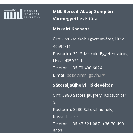
MNL Borsod-Abaúj-Zemplén
Vármegyei Levéltára
Miskolci Központ
Cím:
Hrsz.:
3515 Miskolc-Egyetemváros,
40592/11
Postacím: 3515 Miskolc-Egyetemváros,
Hrsz.: 40592/11
Telefon: +36 70 490 6024
E-mail:
bazvl@mnl.gov.hu
(link
sends
Sátoraljaújhelyi Fióklevéltár
e-
Cím: 3980 Sátoraljaújhely, Kossuth tér
mail)
5.
Postacím: 3980 Sátoraljaújhely,
Kossuth tér 5.
Telefon: +36 47 521 087, +36 70 490
6023