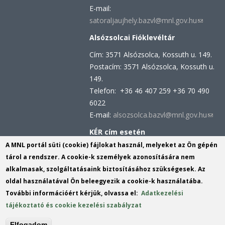
E-mail:
satoraljaujhely.bazvl@mnl.gov.hu
(link
sends
Alsózsolcai Fióklevéltár
e-
Cím: 3571 Alsózsolca, Kossuth u. 149.
mail)
Postacím: 3571 Alsózsolca, Kossuth u.
149.
Telefon: +36 46 407 259 +36 70 490
6022
E-mail:
alsozsolca.bazvl@mnl.gov.hu
(link
send
KÉR cím esetén
e-
KRID azonosító: 113809158
A MNL portál süti (cookie) fájlokat használ, melyeket az Ön gépén
mail)
KÉR azonosító: MNL BAZML
tárol a rendszer. A cookie-k személyek azonosítására nem
alkalmasak, szolgáltatásaink biztosításához szükségesek. Az
oldal használatával Ön beleegyezik a cookie-k használatába.
Hivatali kapu cím:
További információért kérjük, olvassa el:
Adatkezelési
KRID azonosító: 160343931
tájékoztató és cookie kezelési szabályzat
Elfogadom