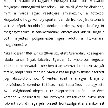
korabeli miskolci elit tagjainak életrajzai találhatóak. A családi
fényképek önmagukról beszélnek. Bár Nikell Józsefre általában,
mint a város egyik vezetőjére emlékezünk, a fotókból
kirajzolódik, hogy komoly sportember, de frontot járt katona is
volt. A képek hátoldalán időnként érdekes, saját kezűleg írt
megjegyzésekkel is találkozhatunk, amelyekből kiderül, hogy a
volt helyettes polgármester igen adott a fizikumára,
megjelenésére.
Nikell József 1869. június 20-án született Cserépfalu községben.
Iskolai tanulmányait Lőcsén, Egerben és Miskolcon végezte.
1893-ban adóhivatali, 1899-ben államszámvitel-tani szakvizsgát
tett le, majd 1900. február 24-én a kassai jogi főiskolán szerzett
jogi abszolutóriumot. Önkéntes éveit a magyar királyi 5.
honvédhuszár ezrednél töltötte, majd tartalékos hadnagy lett.
Az I. világháború idején, 1915. szeptember 20-án – 46 éves
korában – besorozták. Bár bizonyos százalékban ekkor már
rokkant volt, ő maga jelentkezett frontszolgálatra, s mikor ezt