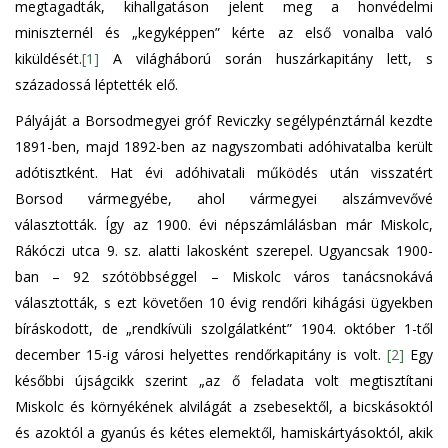
megtagadták, kihallgatáson jelent meg a honvédelmi
miniszternél és „kegyképpen” kérte az első vonalba való
kiküldését.
[1]
A világháború során huszárkapitány lett, s
századossá léptették elő.
Pályáját a Borsodmegyei gróf Reviczky segélypénztárnál kezdte
1891-ben, majd 1892-ben az nagyszombati adóhivatalba került
adótisztként. Hat évi adóhivatali működés után visszatért
Borsod vármegyébe, ahol vármegyei alszámvevővé
választották. Így az 1900. évi népszámlálásban már Miskolc,
Rákóczi utca 9. sz. alatti lakosként szerepel. Ugyancsak 1900-
ban – 92 szótöbbséggel – Miskolc város tanácsnokává
választották, s ezt követően 10 évig rendőri kihágási ügyekben
bíráskodott, de „rendkívüli szolgálatként” 1904. október 1-től
december 15-ig városi helyettes rendőrkapitány is volt.
[2]
Egy
későbbi újságcikk szerint „az ő feladata volt megtisztítani
Miskolc és környékének alvilágát a zsebesektől, a bicskásoktól
és azoktól a gyanús és kétes elemektől, hamiskártyásoktól, akik