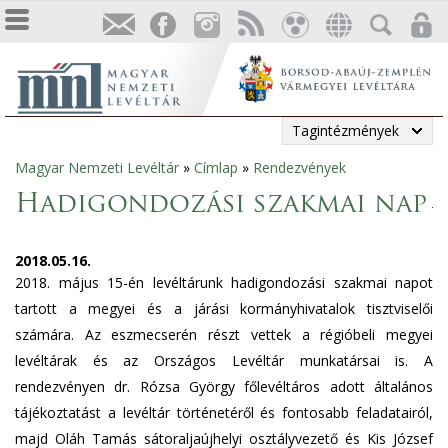
Tagintézmények
Magyar Nemzeti Levéltár
»
Címlap
»
Rendezvények
Jelenlegi
Hadigondozási szakmai nap
hely
2018.05.16.
2018. május 15-én levéltárunk hadigondozási szakmai napot
tartott a megyei és a járási kormányhivatalok tisztviselői
számára. Az eszmecserén részt vettek a régióbeli megyei
levéltárak és az Országos Levéltár munkatársai is. A
rendezvényen dr. Rózsa György főlevéltáros adott általános
tájékoztatást a levéltár történetéről és fontosabb feladatairól,
majd Oláh Tamás sátoraljaújhelyi osztályvezető és Kis József