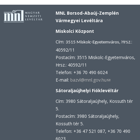
MNL Borsod-Abaúj-Zemplén
Vármegyei Levéltára
Miskolci Központ
Cím:
Hrsz.:
3515 Miskolc-Egyetemváros,
40592/11
Postacím: 3515 Miskolc-Egyetemváros,
Hrsz.: 40592/11
Telefon: +36 70 490 6024
E-mail:
bazvl@mnl.gov.hu
(link
sends
Sátoraljaújhelyi Fióklevéltár
e-
Cím: 3980 Sátoraljaújhely, Kossuth tér
mail)
5.
Postacím: 3980 Sátoraljaújhely,
Kossuth tér 5.
Telefon: +36 47 521 087, +36 70 490
6023