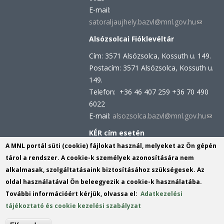
E-mail:
satoraljaujhely.bazvl@mnl.gov.hu
(link
sends
Alsózsolcai Fióklevéltár
e-
Cím: 3571 Alsózsolca, Kossuth u. 149.
mail)
Postacím: 3571 Alsózsolca, Kossuth u.
149.
Telefon: +36 46 407 259 +36 70 490
6022
E-mail:
alsozsolca.bazvl@mnl.gov.hu
(link
send
KÉR cím esetén
e-
KRID azonosító: 113809158
A MNL portál süti (cookie) fájlokat használ, melyeket az Ön gépén
mail)
KÉR azonosító: MNL BAZML
tárol a rendszer. A cookie-k személyek azonosítására nem
alkalmasak, szolgáltatásaink biztosításához szükségesek. Az
oldal használatával Ön beleegyezik a cookie-k használatába.
Hivatali kapu cím:
További információért kérjük, olvassa el:
Adatkezelési
KRID azonosító: 160343931
tájékoztató és cookie kezelési szabályzat