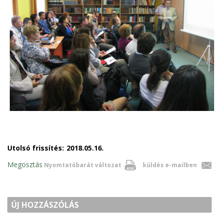
Utolsó frissítés:
2018.05.16.
Megosztás
Nyomtatóbarát változat
küldés e-mailben
ÚJ HOZZÁSZÓLÁS