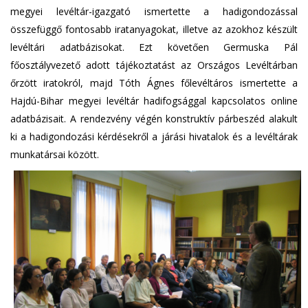
megyei levéltár-igazgató ismertette a hadigondozással
összefüggő fontosabb iratanyagokat, illetve az azokhoz készült
levéltári adatbázisokat. Ezt követően Germuska Pál
főosztályvezető adott tájékoztatást az Országos Levéltárban
őrzött iratokról, majd Tóth Ágnes főlevéltáros ismertette a
Hajdú-Bihar megyei levéltár hadifogsággal kapcsolatos online
adatbázisait. A rendezvény végén konstruktív párbeszéd alakult
ki a hadigondozási kérdésekről a járási hivatalok és a levéltárak
munkatársai között.