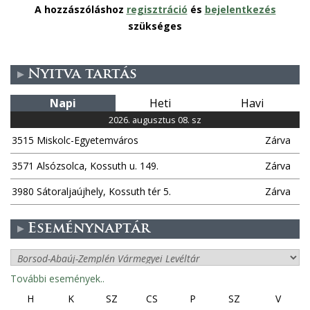
A hozzászóláshoz
regisztráció
és
bejelentkezés
szükséges
Nyitva tartás
Napi
Heti
Havi
2026. augusztus 08. sz
3515 Miskolc-Egyetemváros
Zárva
3571 Alsózsolca, Kossuth u. 149.
Zárva
3980 Sátoraljaújhely, Kossuth tér 5.
Zárva
Eseménynaptár
További események..
H
K
SZ
CS
P
SZ
V