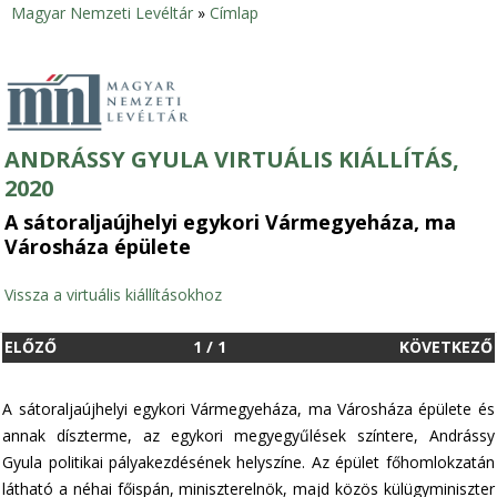
Magyar Nemzeti Levéltár
»
Címlap
Jelenlegi
hely
ANDRÁSSY GYULA VIRTUÁLIS KIÁLLÍTÁS,
2020
A sátoraljaújhelyi egykori Vármegyeháza, ma
Városháza épülete
Vissza a virtuális kiállításokhoz
ELŐZŐ
1
/
1
KÖVETKEZŐ
A sátoraljaújhelyi egykori Vármegyeháza, ma Városháza épülete és
annak díszterme, az egykori megyegyűlések színtere, Andrássy
Gyula politikai pályakezdésének helyszíne. Az épület főhomlokzatán
látható a néhai főispán, miniszterelnök, majd közös külügyminiszter