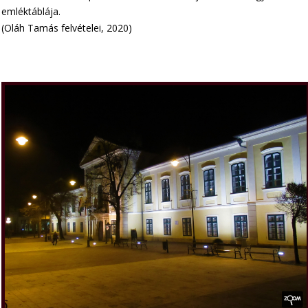
emléktáblája.
(Oláh Tamás felvételei, 2020)