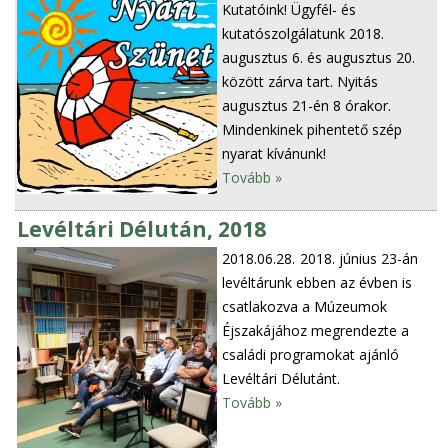
Kutatóink! Ügyfél- és
kutatószolgálatunk 2018.
augusztus 6. és augusztus 20.
között zárva tart. Nyitás
augusztus 21-én 8 órakor.
Mindenkinek pihentető szép
nyarat kívánunk!
Tovább »
Levéltári Délután, 2018
2018.06.28.
2018. június 23-án
levéltárunk ebben az évben is
csatlakozva a Múzeumok
Éjszakájához megrendezte a
családi programokat ajánló
Levéltári Délutánt.
Tovább »