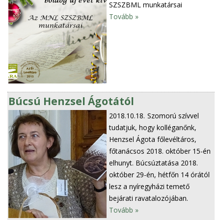
SZSZBML munkatársai
Tovább »
Búcsú Henzsel Ágotától
2018.10.18.
Szomorú szívvel
tudatjuk, hogy kolléganőnk,
Henzsel Ágota főlevéltáros,
főtanácsos 2018. október 15-én
elhunyt. Búcsúztatása 2018.
október 29-én, hétfőn 14 órától
lesz a nyíregyházi temető
bejárati ravatalozójában.
Tovább »