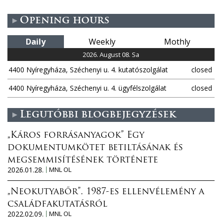
e
Opening hours
s
Daily
Weekly
Mothly
2026. August 08. Sa
4400 Nyíregyháza, Széchenyi u. 4. kutatószolgálat
closed
4400 Nyíregyháza, Széchenyi u. 4. ügyfélszolgálat
closed
Legutóbbi blogbejegyzések
„Káros forrásanyagok” Egy
dokumentumkötet betiltásának és
megsemmisítésének története
2026.01.28.
MNL OL
„Neokutyabőr”. 1987-es ellenvélemény a
családfakutatásról
2022.02.09.
MNL OL