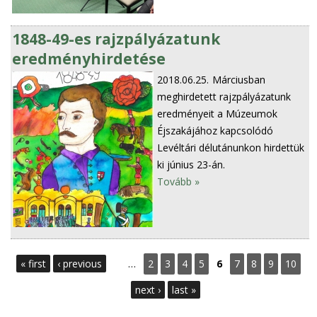
1848-49-es rajzpályázatunk
eredményhirdetése
2018.06.25.
Márciusban
meghirdetett rajzpályázatunk
eredményeit a Múzeumok
Éjszakájához kapcsolódó
Levéltári délutánunkon hirdettük
ki június 23-án.
Tovább »
P
« first
‹ previous
…
2
3
4
5
6
7
8
9
10
a
next ›
last »
g