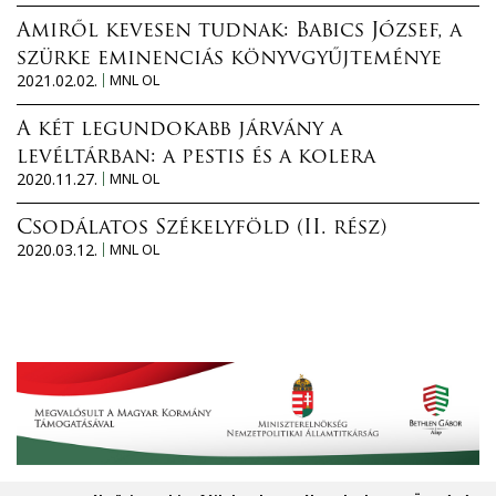
Amiről kevesen tudnak: Babics József, a
szürke eminenciás könyvgyűjteménye
2021.02.02.
MNL OL
A két legundokabb járvány a
levéltárban: a pestis és a kolera
2020.11.27.
MNL OL
Csodálatos Székelyföld (II. rész)
2020.03.12.
MNL OL