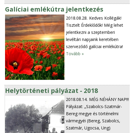
Galíciai emlékútra jelentkezés
2018.08.28.
Kedves Kollégák!
Tisztelt Érdeklődők! Még lehet
jelentkezni a szeptemberi
levéltári napjaink keretében
szerveződő galíciai emlékútra!
Tovább »
Helytörténeti pályázat - 2018
2018.08.14.
MÉG NÉHÁNY NAP!!!
Pályázat: „Szabolcs-Szatmár-
Bereg megye és történelmi
vármegyéi (Bereg, Szabolcs,
Szatmár, Ugocsa, Ung)