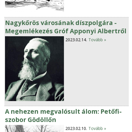
Nagykőrös városának díszpolgára -
Megemlékezés Gróf Apponyi Albertről
2023.02.14.
Tovább »
A nehezen megvalósult álom: Petőfi-
szobor Gödöllőn
2023.02.10.
Tovább »