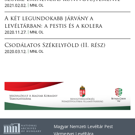
2021.02.02.
MNL OL
A két legundokabb járvány a
levéltárban: a pestis és a kolera
2020.11.27.
MNL OL
Csodálatos Székelyföld (II. rész)
2020.03.12.
MNL OL
Magyar Nemzeti Levéltár Pest
Vármegyei Levéltára