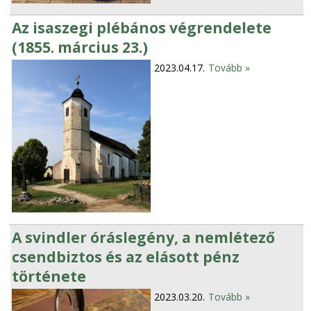
Az isaszegi plébános végrendelete
(1855. március 23.)
2023.04.17.
Tovább »
A svindler óráslegény, a nemlétező
csendbiztos és az elásott pénz
története
2023.03.20.
Tovább »