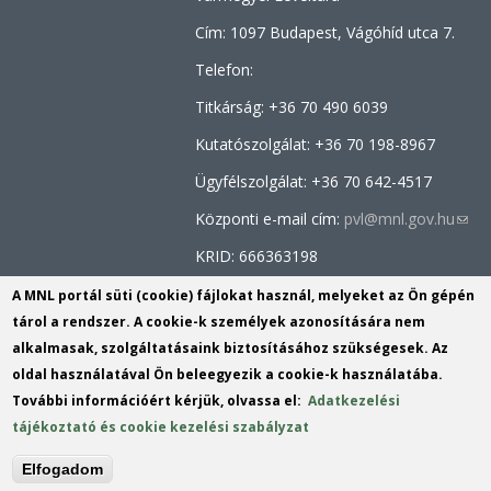
Cím: 1097 Budapest, Vágóhíd utca 7.
Telefon:
Titkárság: +36 70 490 6039
Kutatószolgálat: +36
70 198-8967
Ügyfélszolgálat: +36 70
642-4517
Központi e-mail cím:
pvl@mnl.gov.hu
(link
send
KRID: 666363198
e-
Facebook oldal:
MNL Pest Megyei
A MNL portál süti (cookie) fájlokat használ, melyeket az Ön gépén
mail)
Levéltára
tárol a rendszer. A cookie-k személyek azonosítására nem
alkalmasak, szolgáltatásaink biztosításához szükségesek. Az
Tartalomszerkesztő:
dr. Schramek
oldal használatával Ön beleegyezik a cookie-k használatába.
László
(link
További információért kérjük, olvassa el:
Adatkezelési
sends
tájékoztató és cookie kezelési szabályzat
e-
mail)
Elfogadom