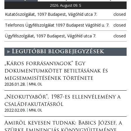
2026. August 09. S
Kutatószolgálat, 1097 Budapest, Vágóhíd utca 7.
closed
Telefonos Ügyfélszolgálat 1097 Budapest Vágóhíd u. 7.
closed
Ügyfélszolgálat, 1097 Budapest, Vágóhíd utca 7.
closed
Legutóbbi blogbejegyzések
„Káros forrásanyagok” Egy
dokumentumkötet betiltásának és
megsemmisítésének története
2026.01.28.
MNL OL
„Neokutyabőr”. 1987-es ellenvélemény a
családfakutatásról
2022.02.09.
MNL OL
Amiről kevesen tudnak: Babics József, a
szürke eminenciás könyvgyűjteménye