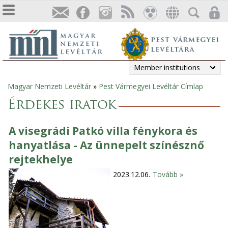
Member institutions
Magyar Nemzeti Levéltár
»
Pest Vármegyei Levéltár Címlap
You
Érdekes iratok
are
A visegrádi Patkó villa fénykora és
here
hanyatlása - Az ünnepelt színésznő
rejtekhelye
2023.12.06.
Tovább »