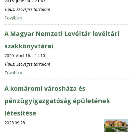
2015. June 04. - 21:47
Típus:
Szöveges tartalom
Tovább »
A Magyar Nemzeti Levéltár levéltári
szakkönyvtárai
2020. April 16. - 14:10
Típus:
Szöveges tartalom
Tovább »
A komáromi városháza és
pénzügyigazgatóság épületének
létesítése
2023.09.28.