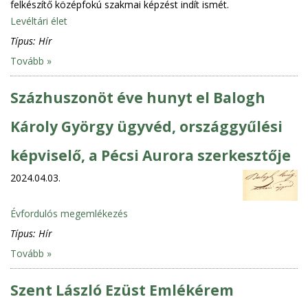
felkészítő középfokú szakmai képzést indít ismét.
Levéltári élet
Típus:
Hír
Tovább »
Százhuszonöt éve hunyt el Balogh
Károly György ügyvéd, országgyűlési
képviselő, a Pécsi Aurora szerkesztője
2024.04.03.
Évfordulós megemlékezés
Típus:
Hír
Tovább »
Szent László Ezüst Emlékérem