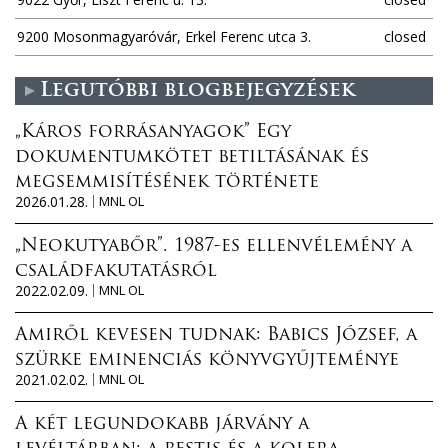
9200 Mosonmagyaróvár, Erkel Ferenc utca 3.
closed
Legutóbbi blogbejegyzések
„Káros forrásanyagok” Egy
dokumentumkötet betiltásának és
megsemmisítésének története
2026.01.28.
MNL OL
„Neokutyabőr”. 1987-es ellenvélemény a
családfakutatásról
2022.02.09.
MNL OL
Amiről kevesen tudnak: Babics József, a
szürke eminenciás könyvgyűjteménye
2021.02.02.
MNL OL
A két legundokabb járvány a