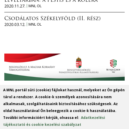
levéltárban: a pestis és a kolera
2020.11.27.
MNL OL
Csodálatos Székelyföld (II. rész)
2020.03.12.
MNL OL
A MNL portál süti (cookie) fájlokat használ, melyeket az Ön gépén
Magyar Nemzeti Levéltár Győr-Moson-
tárol a rendszer. A cookie-k személyek azonosítására nem
Sopron Vármegye Győri Levéltára
alkalmasak, szolgáltatásaink biztosításához szükségesek. Az
oldal használatával Ön beleegyezik a cookie-k használatába.
9022 Győr, Liszt Ferenc u. 13.
További információért kérjük, olvassa el:
Adatkezelési
Telefon: +36 96 312424
tájékoztató és cookie kezelési szabályzat