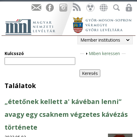
Member institutions
Kulcsszó
S
Miben keressen
h
o
w
Találatok
„étetőnek kellett a' kávéban lenni”
avagy egy csaknem végzetes kávézás
története