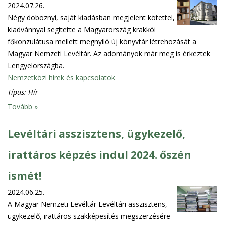
2024.07.26.
Négy doboznyi, saját kiadásban megjelent kötettel,
kiadvánnyal segítette a Magyarország krakkói
főkonzulátusa mellett megnyíló új könyvtár létrehozását a
Magyar Nemzeti Levéltár. Az adományok már meg is érkeztek
Lengyelországba.
Nemzetközi hírek és kapcsolatok
Típus:
Hír
Tovább »
Levéltári asszisztens, ügykezelő,
irattáros képzés indul 2024. őszén
ismét!
2024.06.25.
A Magyar Nemzeti Levéltár Levéltári asszisztens,
ügykezelő, irattáros szakképesítés megszerzésére