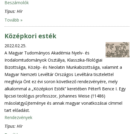
Beszámolók
Típus:
Hír
Tovább »
Középkori esték
2022.02.25.
A Magyar Tudományos Akadémia Nyelv- és
Irodalomtudományok Osztálya, Klasszika-filológiai
Bizottsága, Közép- és Neolatin Munkabizottsága, valamint a
Magyar Nemzeti Levéltár Országos Levéltára tisztelettel
meghívja Önt ez évi soron következő rendezvényére, mely
alkalommal a „Középkori Esték” keretében Péterfi Bence I. Egy
lipcsei teológus professzor, Johannes Weise (†1486)
másolatgyűjteménye és annak magyar vonatkozásai címmel
tart előadást.
Rendezvények
Típus:
Hír