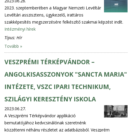
2023.06.26.
2023. szeptemberében a Magyar Nemzeti Levéltár
Levéltári asszisztens, ügykezelő, irattáros
szakképesítés megszerzésére felkészítő szakmai képzést indít.
Intézményi hírek
Típus:
Hír
Tovább »
VESZPRÉMI TÉRKÉPVÁNDOR –
ANGOLKISASSZONYOK "SANCTA MARIA"
INTÉZETE, VSZC IPARI TECHNIKUM,
SZILÁGYI KERESZTÉNY ISKOLA
2023.06.27.
A Veszprémi Térképvándor applikáció
bemutatójához kedvcsinálónak szeretnénk
közzétenni néhány részletet az adatbázisból. Veszprém