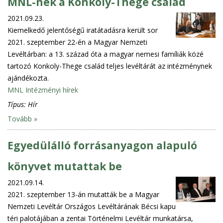
MNL-nek a Konkoly-Thege család
2021.09.23.
Kiemelkedő jelentőségű iratátadásra került sor
2021. szeptember 22-én a Magyar Nemzeti
Levéltárban: a 13. század óta a magyar nemesi famíliák közé
tartozó Konkoly-Thege család teljes levéltárát az intézménynek
ajándékozta.
MNL Intézményi hírek
Típus:
Hír
Tovább »
Egyedülálló forrásanyagon alapuló
könyvet mutattak be
2021.09.14.
2021. szeptember 13-án mutatták be a Magyar
Nemzeti Levéltár Országos Levéltárának Bécsi kapu
téri palotájában a zentai Történelmi Levéltár munkatársa,