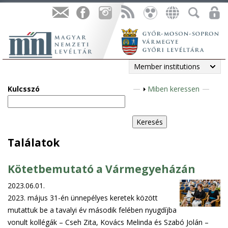
Member institutions
Kulcsszó
S
Miben keressen
h
o
w
Találatok
Kötetbemutató a Vármegyeházán
2023.06.01.
2023. május 31-én ünnepélyes keretek között
mutattuk be a tavalyi év második felében nyugdíjba
vonult kollégák – Cseh Zita, Kovács Melinda és Szabó Jolán –