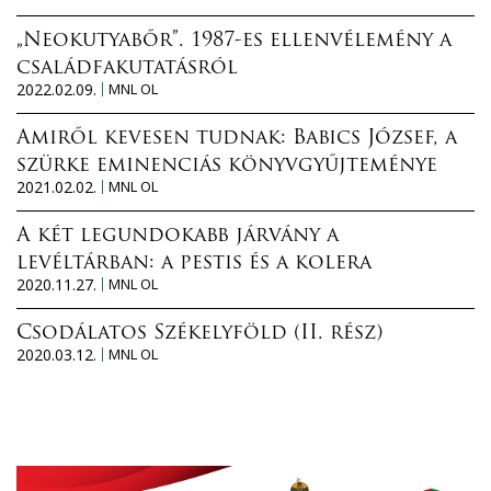
„Neokutyabőr”. 1987-es ellenvélemény a
családfakutatásról
2022.02.09.
MNL OL
Amiről kevesen tudnak: Babics József, a
szürke eminenciás könyvgyűjteménye
2021.02.02.
MNL OL
A két legundokabb járvány a
levéltárban: a pestis és a kolera
2020.11.27.
MNL OL
Csodálatos Székelyföld (II. rész)
2020.03.12.
MNL OL