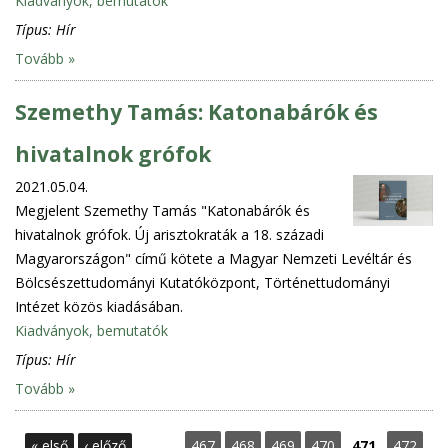
Kiadványok, bemutatók
Típus:
Hír
Tovább »
Szemethy Tamás: Katonabárók és
hivatalnok grófok
2021.05.04.
Megjelent Szemethy Tamás "Katonabárók és
hivatalnok grófok. Új arisztokraták a 18. századi
Magyarországon" című kötete a Magyar Nemzeti Levéltár és
Bölcsészettudományi Kutatóközpont, Történettudományi
Intézet közös kiadásában.
Kiadványok, bemutatók
Típus:
Hír
Tovább »
P
« első
‹ előző
…
467
468
469
470
471
472