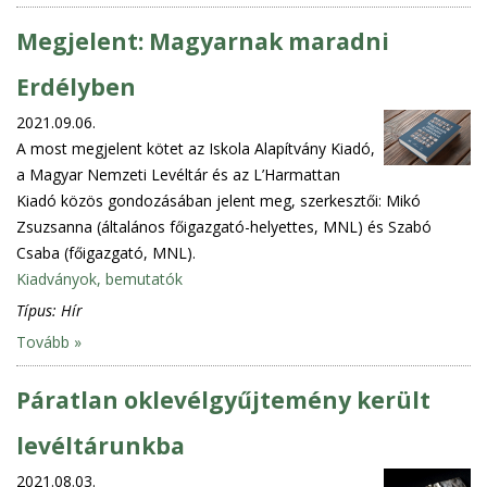
Megjelent: Magyarnak maradni
Erdélyben
2021.09.06.
A most megjelent kötet az Iskola Alapítvány Kiadó,
a Magyar Nemzeti Levéltár és az L’Harmattan
Kiadó közös gondozásában jelent meg, szerkesztői: Mikó
Zsuzsanna (általános főigazgató-helyettes, MNL) és Szabó
Csaba (főigazgató, MNL).
Kiadványok, bemutatók
Típus:
Hír
Tovább »
Páratlan oklevélgyűjtemény került
levéltárunkba
2021.08.03.