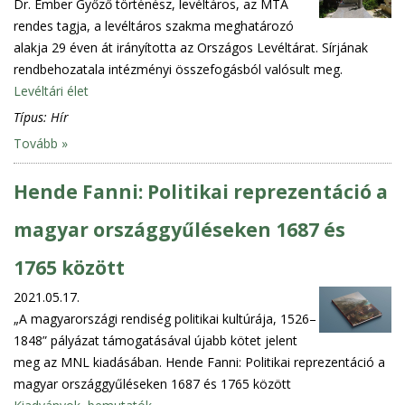
Dr. Ember Győző történész, levéltáros, az MTA
rendes tagja, a levéltáros szakma meghatározó
alakja 29 éven át irányította az Országos Levéltárat. Sírjának
rendbehozatala intézményi összefogásból valósult meg.
Levéltári élet
Típus:
Hír
Tovább »
Hende Fanni: Politikai reprezentáció a
magyar országgyűléseken 1687 és
1765 között
2021.05.17.
„A magyarországi rendiség politikai kultúrája, 1526–
1848” pályázat támogatásával újabb kötet jelent
meg az MNL kiadásában. Hende Fanni: Politikai reprezentáció a
magyar országgyűléseken 1687 és 1765 között