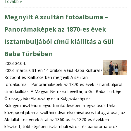
Tovább »
Megnyílt A szultán fotóalbuma –
Panorámaképek az 1870-es évek
Isztambuljából című kiállítás a Gül
Baba Türbében
2023.04.04.
2023. március 31-én 14 órakor a Gül Baba Kulturális
Központ és Kiállítótérben megnyílt A szultán
fotóalbuma – Panorámaképek az 1870-es évek Isztambuljáról
című kiállítás. A Magyar Nemzeti Levéltár, a Gül Baba Türbéje
Örökségvédő Alapítvány és a Külgazdasági és
Külügyminisztérium együttműködésében megvalósult tárlat
középpontjában a szultáni udvar első hivatásos fotográfusai, az
Abdullah testvérek által az 1860-as és 1870-es években
készített, többségében isztambuli város- és panorámafotók