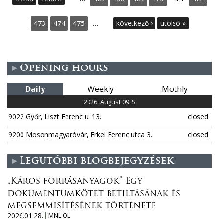
a
473
474
475
…
következő ›
utolsó »
g
e
Opening hours
s
Daily
Weekly
Mothly
2026. August 09. S
9022 Győr, Liszt Ferenc u. 13.
closed
9200 Mosonmagyaróvár, Erkel Ferenc utca 3.
closed
Legutóbbi blogbejegyzések
„Káros forrásanyagok” Egy
dokumentumkötet betiltásának és
megsemmisítésének története
2026.01.28.
MNL OL