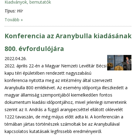
Kiadványok, bemutatók
Típus:
Hír
Tovább »
Konferencia az Aranybulla kiadásának
800. évfordulójára
2022.04.26.
2022. április 22-én a Magyar Nemzeti Levéltár Bécsi
kapu téri épületében rendezett nagyszabású
konferencia nyitotta meg az intézmény által szervezett
Aranybulla 800 emlékévet. Az esemény időpontja illeszkedett a
magyar államiság szempontjából kiemelkedően fontos
dokumentum kiadási időpontjához, mivel jelenlegi ismereteink
szerint az II. András a függő aranypecséttel ellátott oklevelét
1222 tavaszán, de még május előtt adta ki. A konferencián a
témában jártas történészek számoltak be az Aranybullával
kapcsolatos kutatásaik legfrissebb eredményeiről.