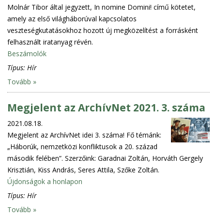
Molnár Tibor által jegyzett, In nomine Domini! című kötetet,
amely az első világháborúval kapcsolatos
veszteségkutatásokhoz hozott új megközelítést a forrásként
felhasznált iratanyag révén.
Beszámolók
Típus:
Hír
Tovább »
Megjelent az ArchívNet 2021. 3. száma
2021.08.18.
Megjelent az ArchívNet idei 3. száma! Fő témánk:
„Háborúk, nemzetközi konfliktusok a 20. század
második felében”. Szerzőink: Garadnai Zoltán, Horváth Gergely
Krisztián, Kiss András, Seres Attila, Szőke Zoltán.
Újdonságok a honlapon
Típus:
Hír
Tovább »