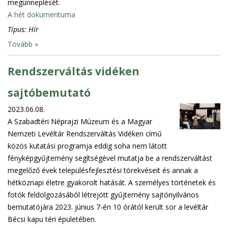
megünneplését.
A hét dokumentuma
Típus:
Hír
Tovább »
Rendszerváltás vidéken
sajtóbemutató
2023.06.08.
A Szabadtéri Néprajzi Múzeum és a Magyar
Nemzeti Levéltár Rendszerváltás Vidéken című
közös kutatási programja eddig soha nem látott
fényképgyűjtemény segítségével mutatja be a rendszerváltást
megelőző évek településfejlesztési törekvéseit és annak a
hétköznapi életre gyakorolt hatását. A személyes történetek és
fotók feldolgozásából létrejött gyűjtemény sajtónyilvános
bemutatójára 2023. június 7-én 10 órától került sor a levéltár
Bécsi kapu téri épületében.