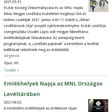
2021.05.31.
Esztár Község Önkormányzata és az MNL Hajdú-
Bihar Megyei Levéltára tisztelettel meghívja Önt és
kedves családját 2021. június 4-én 11 órától a „Bihari
Levéltárosok Útja” projekt nyitórendezvényére: Esztár szülöttje,
csengerújfalui Osváth Lajos volt megyei főlevéltáros
emléktáblájának felavatására. Az ünnepség kísérő
programjának, a „Levéltári pajtának” a keretében a levéltár
kiállításait tekinthetik meg az érdeklődők.
Meghívók
Típus:
Hír
Tovább »
Emlékhelyek Napja az MNL Országos
Levéltárában
2021.06.02.
A történelmi emlékhelyek az emlékezet olyan