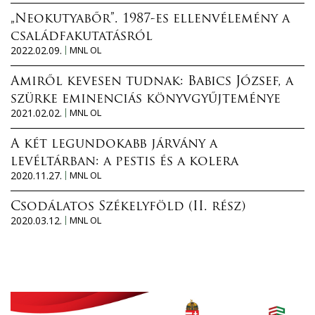
„Neokutyabőr”. 1987-es ellenvélemény a
családfakutatásról
2022.02.09.
MNL OL
Amiről kevesen tudnak: Babics József, a
szürke eminenciás könyvgyűjteménye
2021.02.02.
MNL OL
A két legundokabb járvány a
levéltárban: a pestis és a kolera
2020.11.27.
MNL OL
Csodálatos Székelyföld (II. rész)
2020.03.12.
MNL OL