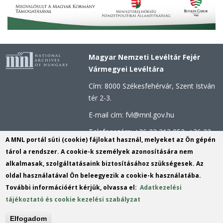
Magyar Nemzeti Levéltár Fejér
Vármegyei Levéltára
Cím: 8000 Székesfehérvár, Szent István
tér 2-3.
E-mail cím: fvl@mnl.gov.hu
Telefonszám: +36 22 313 052, +36 22
A MNL portál süti (cookie) fájlokat használ, melyeket az Ön gépén
312 123
tárol a rendszer. A cookie-k személyek azonosítására nem
Hivatali kapu azonosító: MNLFML
alkalmasak, szolgáltatásaink biztosításához szükségesek. Az
KRID: 253813110
oldal használatával Ön beleegyezik a cookie-k használatába.
További információért kérjük, olvassa el:
Adatkezelési
Hivatali kapu - Központi Érkeztetési
tájékoztató és cookie kezelési szabályzat
rendszer (KÉR) azonosító: MNL FML
KRID: 113809158
Elfogadom