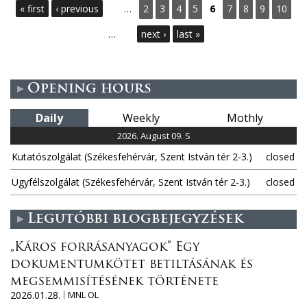
« first
‹ previous
…
2
3
4
5
6
7
8
9
10
a
…
next ›
last »
g
e
Opening hours
s
Daily
Weekly
Mothly
2026. August 09. S
Kutatószolgálat (Székesfehérvár, Szent István tér 2-3.)
closed
Ügyfélszolgálat (Székesfehérvár, Szent István tér 2-3.)
closed
Legutóbbi blogbejegyzések
„Káros forrásanyagok” Egy
dokumentumkötet betiltásának és
megsemmisítésének története
2026.01.28.
MNL OL