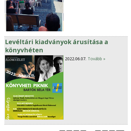
Levéltári kiadványok árusítása a
könyvhéten
2022.06.07.
Tovább »
P