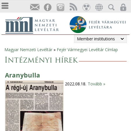
Member institutions
Magyar Nemzeti Levéltár
»
Fejér Vármegyei Levéltár Címlap
You
Intézményi hírek
are
Aranybulla
here
2022.08.18.
Tovább »