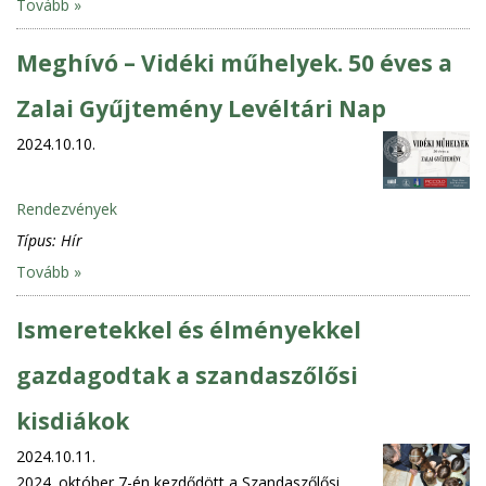
Tovább »
Meghívó – Vidéki műhelyek. 50 éves a
Zalai Gyűjtemény Levéltári Nap
2024.10.10.
Rendezvények
Típus:
Hír
Tovább »
Ismeretekkel és élményekkel
gazdagodtak a szandaszőlősi
kisdiákok
2024.10.11.
2024. október 7-én kezdődött a Szandaszőlősi