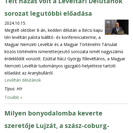
Telt házas volt a Levéltári Délutánok
sorozat legutóbbi előadása
2024.10.15.
Megtelt október 8-án, kedden délután a Bécsi kapu
téri levéltári palota kiállító- és konferenciaterme, a
Magyar Nemzeti Levéltár és a Magyar Történelmi Társulat
közös történelmi ismeretterjesztő sorozata ismét nagyszámú
érdeklődőt vonzott. Ezúttal Rácz György főlevéltáros, a Magyar
Nemzeti Levéltár tudományos igazgató-helyettese tartott
előadást az Aranybulláról.
Levéltári délutánok
Típus:
Hír
Tovább »
Milyen bonyodalomba keverte
szeretője Lujzát, a szász-coburg-