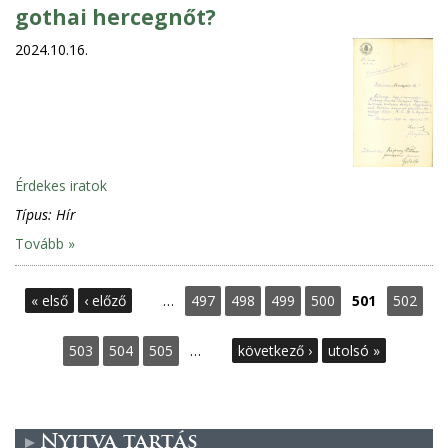
gothai hercegnőt?
2024.10.16.
Érdekes iratok
Típus:
Hír
Tovább »
S
« első
‹ előző
…
497
498
499
500
501
502
e
503
504
505
…
következő ›
utolsó »
i
t
Nyitva tartás