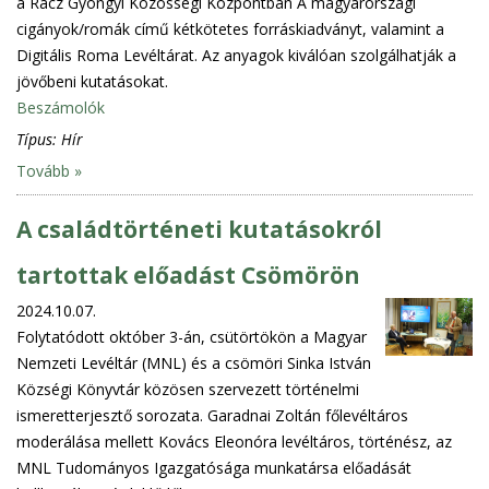
a Rácz Gyöngyi Közösségi Központban A magyarországi
cigányok/romák című kétkötetes forráskiadványt, valamint a
Digitális Roma Levéltárat. Az anyagok kiválóan szolgálhatják a
jövőbeni kutatásokat.
Beszámolók
Típus:
Hír
Tovább »
A családtörténeti kutatásokról
tartottak előadást Csömörön
2024.10.07.
Folytatódott október 3-án, csütörtökön a Magyar
Nemzeti Levéltár (MNL) és a csömöri Sinka István
Községi Könyvtár közösen szervezett történelmi
ismeretterjesztő sorozata. Garadnai Zoltán főlevéltáros
moderálása mellett Kovács Eleonóra levéltáros, történész, az
MNL Tudományos Igazgatósága munkatársa előadását