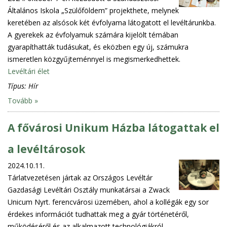
Általános Iskola „Szülőföldem” projekthete, melynek
keretében az alsósok két évfolyama látogatott el levéltárunkba.
A gyerekek az évfolyamuk számára kijelölt témában
gyarapíthatták tudásukat, és eközben egy új, számukra
ismeretlen közgyűjteménnyel is megismerkedhettek.
Levéltári élet
Típus:
Hír
Tovább »
A fővárosi Unikum Házba látogattak el
a levéltárosok
2024.10.11.
Tárlatvezetésen jártak az Országos Levéltár
Gazdasági Levéltári Osztály munkatársai a Zwack
Unicum Nyrt. ferencvárosi üzemében, ahol a kollégák egy sor
érdekes információt tudhattak meg a gyár történetéről,
működéséről és az alkalmazott technológiákról.