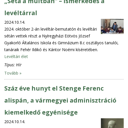
„Séta a múltban” – ismerkedés a
levéltárral
2024.10.14.
2024. október 2-án levéltár-bemutatón és levéltári
sétán vettek részt a Nyíregyházi Eötvös József
Gyakorló Általános Iskola és Gimnázium 8.c osztályos tanulói,
tanáraik Fehér Ildikó és Kántor Noémi kíséretében.
Levéltári élet
Típus:
Hír
Tovább »
Száz éve hunyt el Stenge Ferenc
alispán, a vármegyei adminisztráció
kiemelkedő egyénisége
2024.10.14.