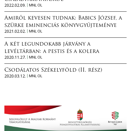
2022.02.09.
MNL OL
Amiről kevesen tudnak: Babics József, a
szürke eminenciás könyvgyűjteménye
2021.02.02.
MNL OL
A két legundokabb járvány a
levéltárban: a pestis és a kolera
2020.11.27.
MNL OL
Csodálatos Székelyföld (II. rész)
2020.03.12.
MNL OL