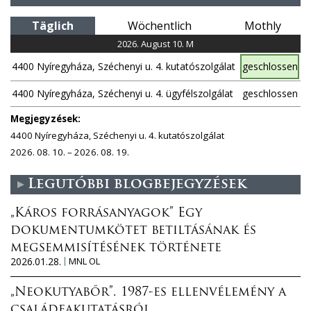
e
Täglich
Wöchentlich
Mothly
n
2026. August 10. M
4400 Nyíregyháza, Széchenyi u. 4. kutatószolgálat
geschlossen
4400 Nyíregyháza, Széchenyi u. 4. ügyfélszolgálat
geschlossen
Megjegyzések:
4400 Nyíregyháza, Széchenyi u. 4. kutatószolgálat
2026. 08. 10. – 2026. 08. 19.
Legutóbbi blogbejegyzések
„Káros forrásanyagok” Egy
dokumentumkötet betiltásának és
megsemmisítésének története
2026.01.28.
MNL OL
„Neokutyabőr”. 1987-es ellenvélemény a
családfakutatásról