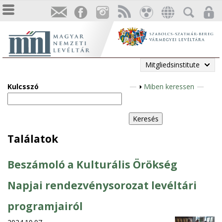
Mitgliedsinstitute
Kulcsszó
A
Miben keressen
n
z
e
i
Találatok
g
e
Beszámoló a Kulturális Örökség
n
Napjai rendezvénysorozat levéltári
programjairól