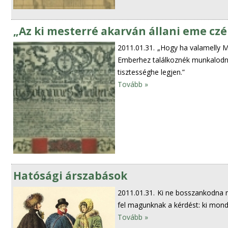
„Az ki mesterré akarván állani eme czé
2011.01.31.
„Hogy ha valamelly M
Emberhez találkoznék munkalodni
tisztességhe legjen.”
Tovább »
Hatósági árszabások
2011.01.31.
Ki ne bosszankodna 
fel magunknak a kérdést: ki mon
Tovább »