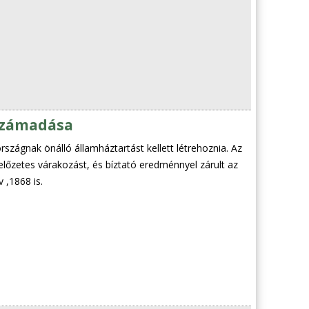
rszámadása
rszágnak önálló államháztartást kellett létrehoznia. Az
 előzetes várakozást, és bíztató eredménnyel zárult az
 ,1868 is.