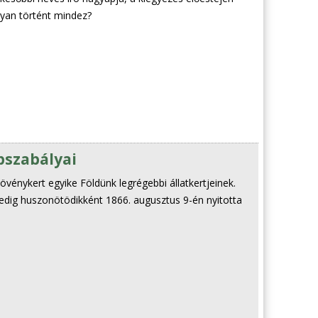
gyan történt mindez?
pszabályai
Növénykert egyike Földünk legrégebbi állatkertjeinek.
edig huszonötödikként 1866. augusztus 9-én nyitotta