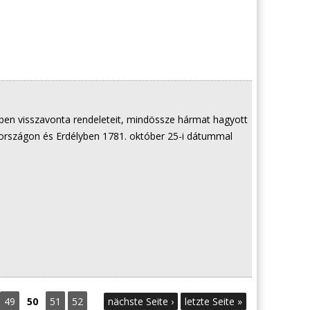
-ben visszavonta rendeleteit, mindössze hármat hagyott
országon és Erdélyben 1781. október 25-i dátummal
49
50
51
52
nächste Seite ›
letzte Seite »