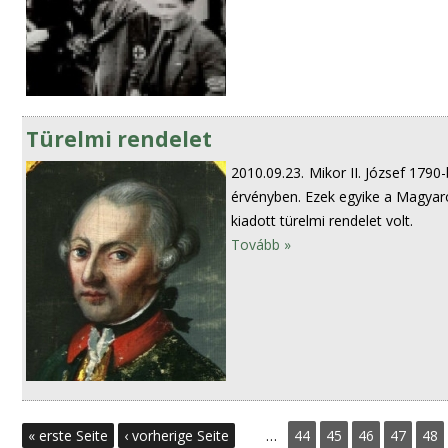
Türelmi rendelet
2010.09.23.
Mikor II. József 1790
érvényben. Ezek egyike a Magyar
kiadott türelmi rendelet volt.
Tovább »
S
« erste Seite
‹ vorherige Seite
…
44
45
46
47
48