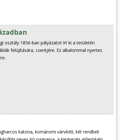
zázadban
i osztály 1856-ban pályázatot írt ki a területén
áblák felújítására, cseréjére. Ez alkalommal nyertes
re.
gharcos katona, komáromi várvédő, két rendbeli
 későbbi neves író nagyapja, a kiegyezés előestéjén