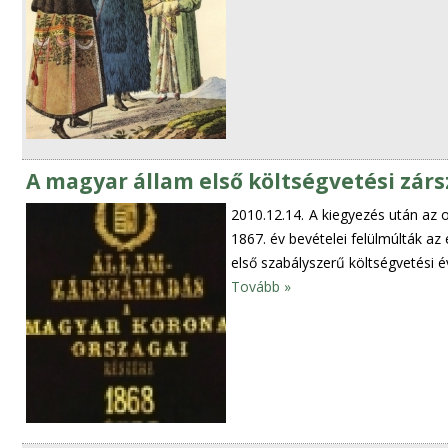
A magyar állam első költségvetési zá
2010.12.14.
A kiegyezés után az o
1867. év bevételei felülmúlták az
első szabályszerű költségvetési év
Tovább »