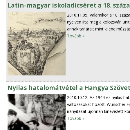
Latin-magyar iskoladicséret a 18. száz
2010.11.05.
Valamikor a 18. száz
nyelven írta meg a kolozsvári unit
annak tanárait mint kilenc múzsá
Tovább »
Nyilas hatalomátvétel a Hangya Szöve
2010.10.12.
Az 1944-es nyilas hat
változásokat hozott. Wünscher Fr
irányítását újonnan kinevezett ko
Tovább »