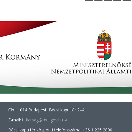
e
i
t
e
n
Cím: 1014 Budapest, Bécsi kapu tér 2–4.
E-mail:
titkarsag@mnl.gov.hu
(link
sends
Bécsi kapu tér központi telefonszáma: +36 1 225 2800