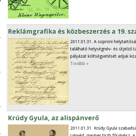
Reklámgrafika és közbeszerzés a 19. s
2011.01.31.
A soproni helytartóság
található helységnév- és útjelző t
pályázat költségvetését adjuk köz
Tovább »
Krúdy Gyula, az alispánverő
2011.01.31.
Krúdy Gyula szabadsá
ügyvéd, megyei tiszti főügyész, a