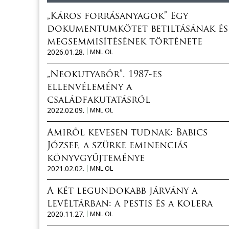
„Káros forrásanyagok” Egy
dokumentumkötet betiltásának és
megsemmisítésének története
2026.01.28.
MNL OL
„Neokutyabőr”. 1987-es
ellenvélemény a
családfakutatásról
2022.02.09.
MNL OL
Amiről kevesen tudnak: Babics
József, a szürke eminenciás
könyvgyűjteménye
2021.02.02.
MNL OL
A két legundokabb járvány a
levéltárban: a pestis és a kolera
2020.11.27.
MNL OL