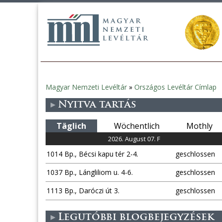
Magyar Nemzeti Levéltár
»
Országos Levéltár Címlap
Sie
Nyitva tartás
sind
Täglich
Wöchentlich
Mothly
hier
2026. August 07. F
1014 Bp., Bécsi kapu tér 2-4.
geschlossen
1037 Bp., Lángliliom u. 4-6.
geschlossen
1113 Bp., Daróczi út 3.
geschlossen
Legutóbbi blogbejegyzések