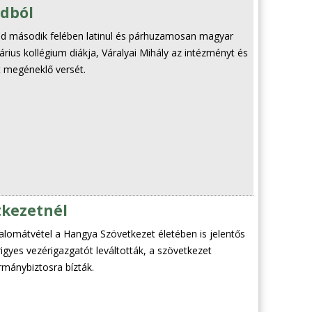
adból
ad második felében latinul és párhuzamosan magyar
árius kollégium diákja, Váralyai Mihály az intézményt és
t megéneklő versét.
tkezetnél
alomátvétel a Hangya Szövetkezet életében is jelentős
igyes vezérigazgatót leváltották, a szövetkezet
rmánybiztosra bízták.