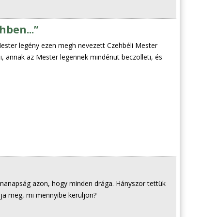
hben...”
ester legény ezen megh nevezett Czehbéli Mester
, annak az Mester legennek mindénut beczolleti, és
manapság azon, hogy minden drága. Hányszor tettük
dja meg, mi mennyibe kerüljön?