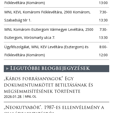
Fióklevéltára (Komárom)
13:00
MNL KEVL Komáromi Fióklevéltára, 2900 Komárom,
7:30-
Szabadság tér 1.
13:30
MNL Komárom-Esztergom Vármegyei Levéltára, 2500
7:30-
Esztergom, Vörösmarty utca 7.
13:30
Ügyfélszolgálat, MNL KEV Levéltára (Esztergom) és
8:00-
Fióklevéltára (Komárom)
12:00
Legutóbbi blogbejegyzések
„Káros forrásanyagok” Egy
dokumentumkötet betiltásának és
megsemmisítésének története
2026.01.28.
MNL OL
„Neokutyabőr”. 1987-es ellenvélemény a