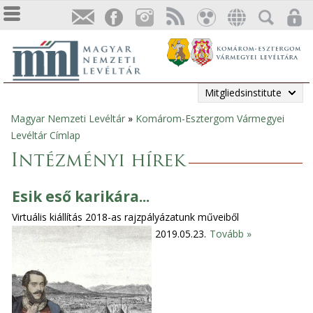
Mitgliedsinstitute
Magyar Nemzeti Levéltár
»
Komárom-Esztergom Vármegyei
Sie
Levéltár Címlap
sind
Intézményi hírek
hier
Esik eső karikára...
Virtuális kiállítás 2018-as rajzpályázatunk műveiből
2019.05.23.
Tovább »