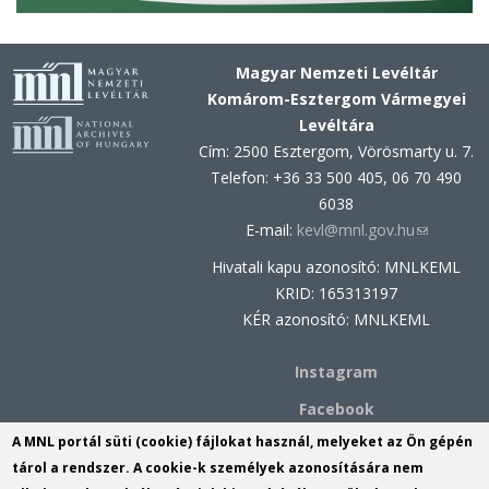
Magyar Nemzeti Levéltár
Komárom-Esztergom Vármegyei
Levéltára
Cím: 2500 Esztergom, Vörösmarty u. 7.
Telefon: +36 33 500 405, 06 70 490
6038
E-mail:
kevl@mnl.gov.hu
(link
sends
Hivatali kapu azonosító: MNLKEML
e-
KRID: 165313197
mail)
KÉR azonosító: MNLKEML
Instagram
Facebook
A MNL portál süti (cookie) fájlokat használ, melyeket az Ön gépén
MNL Komárom-Esztergom
tárol a rendszer. A cookie-k személyek azonosítására nem
Vármegyei Levéltárának Komáromi