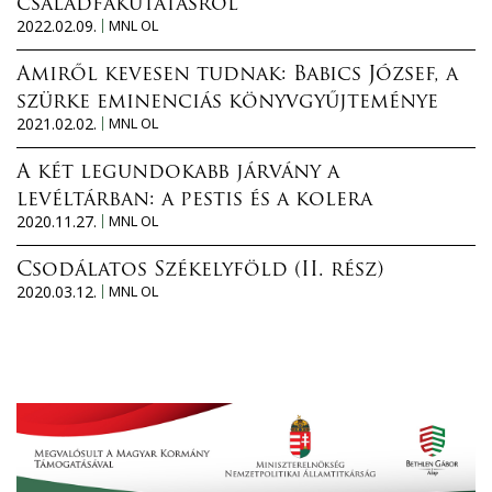
családfakutatásról
2022.02.09.
MNL OL
Amiről kevesen tudnak: Babics József, a
szürke eminenciás könyvgyűjteménye
2021.02.02.
MNL OL
A két legundokabb járvány a
levéltárban: a pestis és a kolera
2020.11.27.
MNL OL
Csodálatos Székelyföld (II. rész)
2020.03.12.
MNL OL