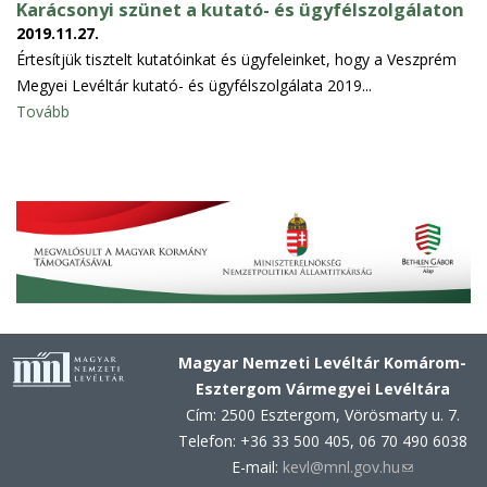
Karácsonyi szünet a kutató- és ügyfélszolgálaton
2019.11.27.
Értesítjük tisztelt kutatóinkat és ügyfeleinket, hogy a Veszprém
Megyei Levéltár kutató- és ügyfélszolgálata 2019...
Tovább
Magyar Nemzeti Levéltár Komárom-
Esztergom Vármegyei Levéltára
Cím: 2500 Esztergom, Vörösmarty u. 7.
Telefon: +36 33 500 405, 06 70 490 6038
E-mail:
kevl@mnl.gov.hu
(link