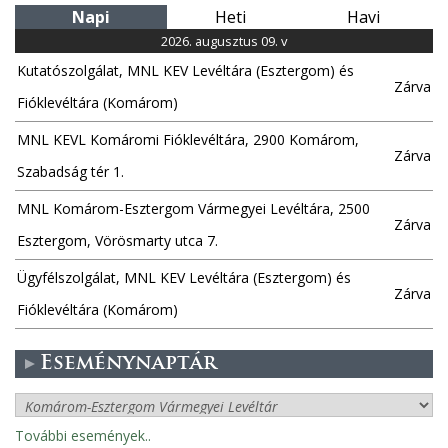
Napi
Heti
Havi
2026. augusztus 09. v
Kutatószolgálat, MNL KEV Levéltára (Esztergom) és
Zárva
Fióklevéltára (Komárom)
MNL KEVL Komáromi Fióklevéltára, 2900 Komárom,
Zárva
Szabadság tér 1.
MNL Komárom-Esztergom Vármegyei Levéltára, 2500
Zárva
Esztergom, Vörösmarty utca 7.
Ügyfélszolgálat, MNL KEV Levéltára (Esztergom) és
Zárva
Fióklevéltára (Komárom)
Eseménynaptár
További események..