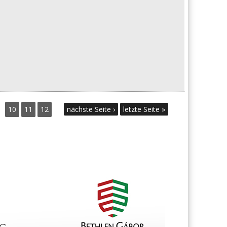
10
11
12
nächste Seite ›
letzte Seite »