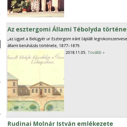
Az esztergomi Állami Tébolyda történe
„az ügyet a Belügyér ur Esztergom iránt táplált legrokonszenveseb
állami beruházás története, 1877–1879.
2018.11.05.
Tovább »
Rudinai Molnár István emlékezete