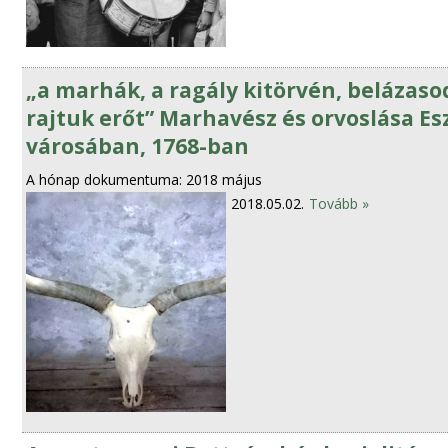
„a marhák, a ragály kitörvén, belázas
rajtuk erőt” Marhavész és orvoslása Es
városában, 1768-ban
A hónap dokumentuma: 2018 május
2018.05.02.
Tovább »