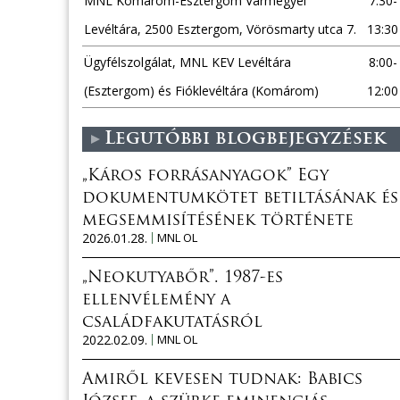
MNL Komárom-Esztergom Vármegyei
7:30-
Levéltára, 2500 Esztergom, Vörösmarty utca 7.
13:30
Ügyfélszolgálat, MNL KEV Levéltára
8:00-
(Esztergom) és Fióklevéltára (Komárom)
12:00
Legutóbbi blogbejegyzések
„Káros forrásanyagok” Egy
dokumentumkötet betiltásának és
megsemmisítésének története
2026.01.28.
MNL OL
„Neokutyabőr”. 1987-es
ellenvélemény a
családfakutatásról
2022.02.09.
MNL OL
Amiről kevesen tudnak: Babics