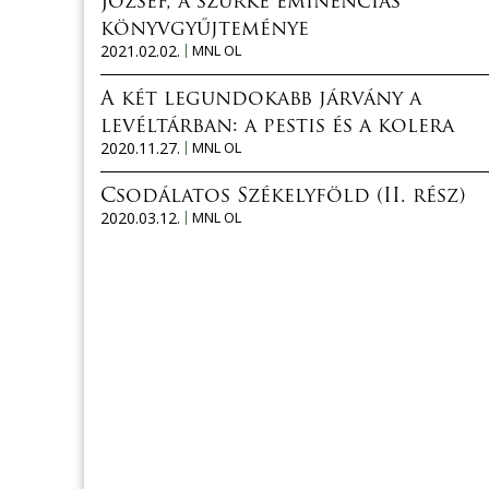
József, a szürke eminenciás
könyvgyűjteménye
2021.02.02.
MNL OL
A két legundokabb járvány a
levéltárban: a pestis és a kolera
2020.11.27.
MNL OL
Csodálatos Székelyföld (II. rész)
2020.03.12.
MNL OL