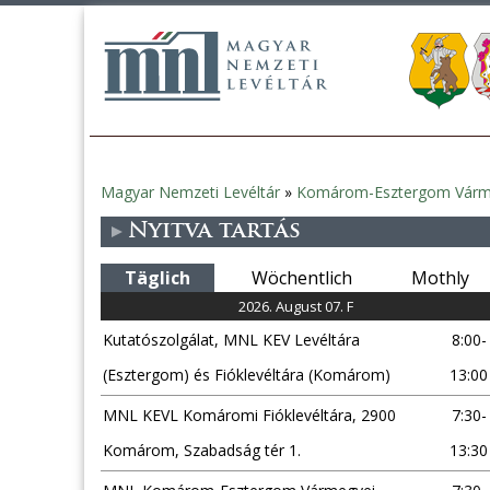
Magyar Nemzeti Levéltár
»
Komárom-Esztergom Vármeg
Sie
Nyitva tartás
sind
Täglich
Wöchentlich
Mothly
hier
2026. August 07. F
Kutatószolgálat, MNL KEV Levéltára
8:00-
(Esztergom) és Fióklevéltára (Komárom)
13:00
MNL KEVL Komáromi Fióklevéltára, 2900
7:30-
Komárom, Szabadság tér 1.
13:30