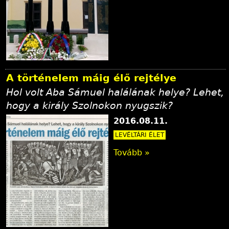
A történelem máig élő rejtélye
Hol volt Aba Sámuel halálának helye? Lehet,
hogy a király Szolnokon nyugszik?
2016.08.11.
LEVÉLTÁRI ÉLET
Tovább »