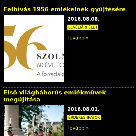
Felhívás 1956 emlékeinek gyűjtésére
2016.08.08.
LEVÉLTÁRI ÉLET
Tovább »
Első világháborús emlékművek
megújítása
2016.08.01.
ÉRDEKES IRATOK
Tovább »