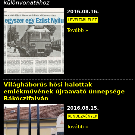
különvonatához
2016.08.16.
LEVÉLTÁRI ÉLET
Tovább »
Világháborús hősi halottak
emlékművének újraavató ünnepsége
Rákóczifalván
2016.08.15.
RENDEZVÉNYEK
Tovább »