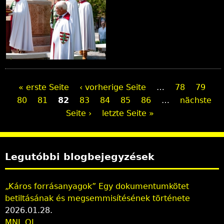
S
« erste Seite
‹ vorherige Seite
…
78
79
80
81
82
83
84
85
86
…
nächste
e
Seite ›
letzte Seite »
i
t
Legutóbbi blogbejegyzések
e
n
„Káros forrásanyagok” Egy dokumentumkötet
betiltásának és megsemmisítésének története
2026.01.28.
MNL OL