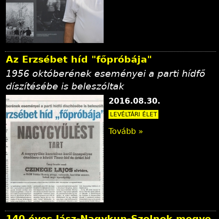
Az Erzsébet híd "főpróbája"
1956 októberének eseményei a parti hídfő
díszítésébe is beleszóltak
2016.08.30.
LEVÉLTÁRI ÉLET
Tovább »
140 éves Jász-Nagykun-Szolnok megye