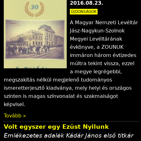
2016.08.23.
ÚJDONSÁGOK
A Magyar Nemzeti Levéltár
Jász-Nagykun-Szolnok
Megyei Levéltárának
évkönyve, a ZOUNUK
immáron három évtizedes
múltra tekint vissza, ezzel
a megye legrégebbi,
megszakítás nélkül megjelenő tudományos
ismeretterjesztő kiadványa, mely helyi és országos
szinten is magas színvonalat és szakmaiságot
képvisel.
Tovább »
Volt egyszer egy Ezüst Nyilunk
Emlékezetes adalék Kádár János első titkár