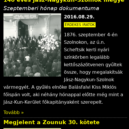
Szeptemberi hónap dokumentuma
2016.08.29.
ÉRDEKES IRATOK
1876. szeptember 4-én
Szolnokon, az ú.n.
Scheftsik kerti nyári
színkörben legalább
kettőszázötvenen gyűltek
össze, hogy megalakítsák
Jász-Nagykun-Szolnok
vármegyét. A gyűlés elnöke Balásfalvi Kiss Miklós
főispán volt, aki néhány hónappal előtte még mint a
Jász-Kun-Kerület főkapitányaként szerepelt.
Tovább »
Megjelent a Zounuk 30. kötete