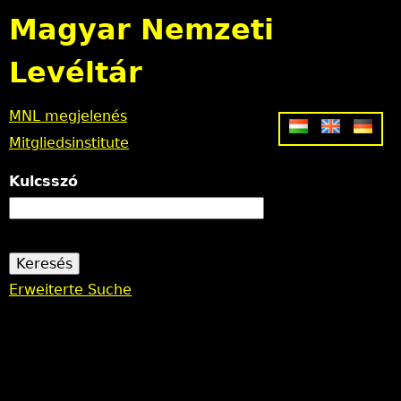
Jump to navigation
Magyar Nemzeti
Levéltár
MNL megjelenés
Mitgliedsinstitute
Kulcsszó
Erweiterte Suche