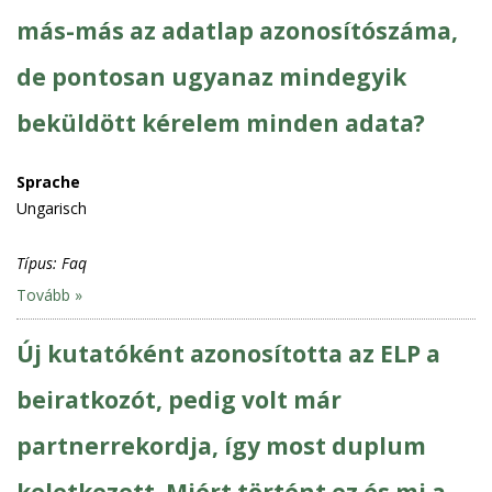
más-más az adatlap azonosítószáma,
de pontosan ugyanaz mindegyik
beküldött kérelem minden adata?
Sprache
Ungarisch
Típus:
Faq
Tovább »
Új kutatóként azonosította az ELP a
beiratkozót, pedig volt már
partnerrekordja, így most duplum
keletkezett. Miért történt ez és mi a