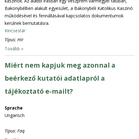
kaszinók. Az alábbi írásban egy Veszprém vármegyei faluban,
Bakonybélben alakult egyesület, a Bakonybéli Katolikus Kaszinó
működésével és fennállásával kapcsolatos dokumentumok
kerülnek bemutatásra.
Kincsestár
Típus:
Hír
Tovább »
Miért nem kapjuk meg azonnal a
beérkező kutatói adatlapról a
tájékoztató e-mailt?
Sprache
Ungarisch
Típus:
Faq