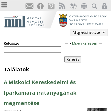
Mitgliedsinstitute
Kulcsszó
A
Miben keressen
n
z
e
i
Találatok
g
e
A Miskolci Kereskedelmi és
n
Iparkamara iratanyagának
megmentése