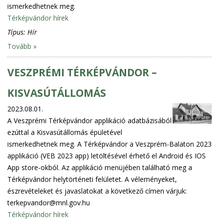
ismerkedhetnek meg.
Térképvándor hírek
Típus:
Hír
Tovább »
VESZPRÉMI TÉRKÉPVÁNDOR –
KISVASÚTÁLLOMÁS
2023.08.01.
A Veszprémi Térképvándor applikáció adatbázisából
ezúttal a Kisvasútállomás épületével
ismerkedhetnek meg. A Térképvándor a Veszprém-Balaton 2023
applikáció (VEB 2023 app) letöltésével érhető el Android és IOS
App store-okból. Az applikáció menüjében található meg a
Térképvándor helytörténeti felületet. A véleményeket,
észrevételeket és javaslatokat a következő címen várjuk:
terkepvandor@mnl.gov.hu
Térképvándor hírek