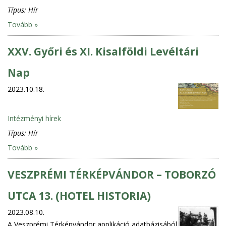
Típus:
Hír
Tovább »
XXV. Győri és XI. Kisalföldi Levéltári
Nap
2023.10.18.
Intézményi hírek
Típus:
Hír
Tovább »
VESZPRÉMI TÉRKÉPVÁNDOR – TOBORZÓ
UTCA 13. (HOTEL HISTORIA)
2023.08.10.
A Veszprémi Térképvándor applikáció adatbázisából