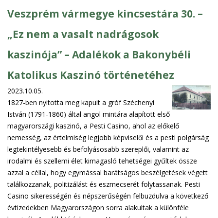
Veszprém vármegye kincsestára 30. –
„Ez nem a vasalt nadrágosok
kaszinója” – Adalékok a Bakonybéli
Katolikus Kaszinó történetéhez
2023.10.05.
1827-ben nyitotta meg kapuit a gróf Széchenyi
István (1791-1860) által angol mintára alapított első
magyarországi kaszinó, a Pesti Casino, ahol az előkelő
nemesség, az értelmiség legjobb képviselői és a pesti polgárság
legtekintélyesebb és befolyásosabb szereplői, valamint az
irodalmi és szellemi élet kimagasló tehetségei gyűltek össze
azzal a céllal, hogy egymással barátságos beszélgetések végett
találkozzanak, politizálást és eszmecserét folytassanak. Pesti
Casino sikerességén és népszerűségén felbuzdulva a következő
évtizedekben Magyarországon sorra alakultak a különféle