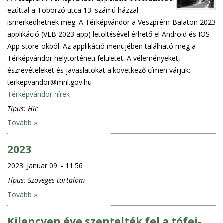
ezúttal a Toborzó utca 13. számú házzal
ismerkedhetnek meg. A Térképvándor a Veszprém-Balaton 2023
applikáció (VEB 2023 app) letöltésével érhető el Android és IOS
App store-okból. Az applikáció menüjében található meg a
Térképvándor helytörténeti felületet. A véleményeket,
észrevételeket és javaslatokat a következő címen várjuk:
terkepvandor@mnl.gov.hu
Térképvándor hírek
Típus:
Hír
Tovább »
2023
2023. Januar 09. - 11:56
Típus:
Szöveges tartalom
Tovább »
Kilencven éve szentelték fel a tófej-