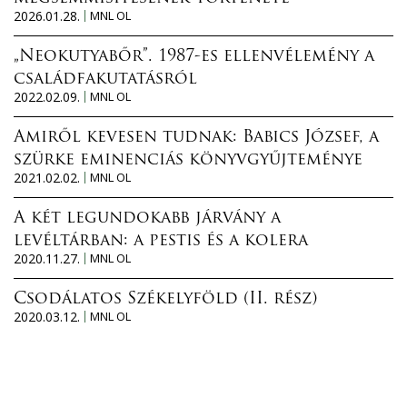
2026.01.28.
MNL OL
„Neokutyabőr”. 1987-es ellenvélemény a
családfakutatásról
2022.02.09.
MNL OL
Amiről kevesen tudnak: Babics József, a
szürke eminenciás könyvgyűjteménye
2021.02.02.
MNL OL
A két legundokabb járvány a
levéltárban: a pestis és a kolera
2020.11.27.
MNL OL
Csodálatos Székelyföld (II. rész)
2020.03.12.
MNL OL