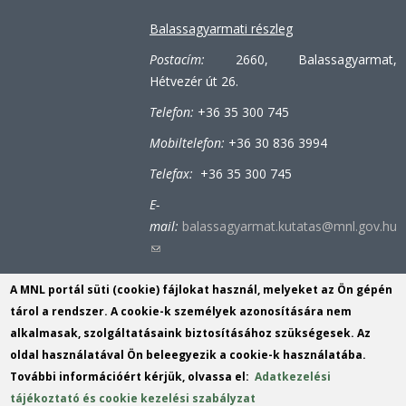
Balassagyarmati részleg
Postacím:
2660, Balassagyarmat,
Hétvezér út 26.
Telefon:
+36 35 300 745
Mobiltelefon:
+36 30 836 3994
Telefax:
+36 35 300 745
E-
mail:
balassagyarmat.kutatas@mnl.gov.hu
(link
sends
A MNL portál süti (cookie) fájlokat használ, melyeket az Ön gépén
e-
Bátonyterenyei-tiribesi részleg
tárol a rendszer. A cookie-k személyek azonosítására nem
mail)
alkalmasak, szolgáltatásaink biztosításához szükségesek. Az
Postacím:
3070, Bátonyterenye (Tiribes),
oldal használatával Ön beleegyezik a cookie-k használatába.
Bolyókpuszta 6.
További információért kérjük, olvassa el:
Adatkezelési
Telefon:
+36 32 353 152
tájékoztató és cookie kezelési szabályzat