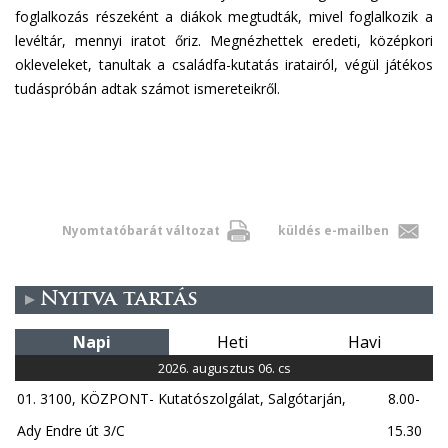
foglalkozás részeként a diákok megtudták, mivel foglalkozik a
levéltár, mennyi iratot őriz. Megnézhettek eredeti, középkori
okleveleket, tanultak a családfa-kutatás iratairól, végül játékos
tudáspróbán adtak számot ismereteikről.
Nyomtatóbarát változat
küldés e-mailben
Nyitva tartás
Napi
Heti
Havi
2026. augusztus 06. cs
01. 3100, KÖZPONT- Kutatószolgálat, Salgótarján,
8.00-
Ady Endre út 3/C
15.30