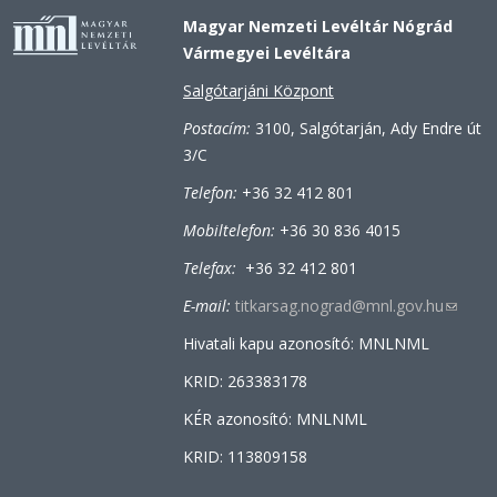
Magyar Nemzeti Levéltár Nógrád
Vármegyei Levéltára
Salgótarjáni Központ
Postacím:
3100, Salgótarján, Ady Endre út
3/C
Telefon:
+36 32 412 801
Mobiltelefon:
+36 30 836 4015
Telefax:
+36 32 412 801
E-mail:
titkarsag.nograd@mnl.gov.hu
(link
sends
Hivatali kapu azonosító: MNLNML
e-
KRID: 263383178
mail)
KÉR azonosító: MNLNML
KRID: 113809158