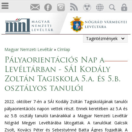
Tagintézmények
Magyar Nemzeti Levéltár
»
Címlap
Jelenlegi
Pályaorientációs Nap a
hely
Levéltárban - SÁI Kodály
Zoltán Tagiskola 5.a. és 5.b.
osztályos tanulói
2022. október 7-én a SÁI Kodály Zoltán Tagiskolájának tanulói
pályaorientációs napon vettek részt. Ennek keretében az 5.A és
az 5.B osztály tanulói tanáraikkal a Magyar Nemzeti Levéltár
Nógrád Megyei Levéltárába látogattak. A tanulókat Galcsik
Zsolt, Kovács Péter és Sebestyénné Batta Ágnes fogadták. A