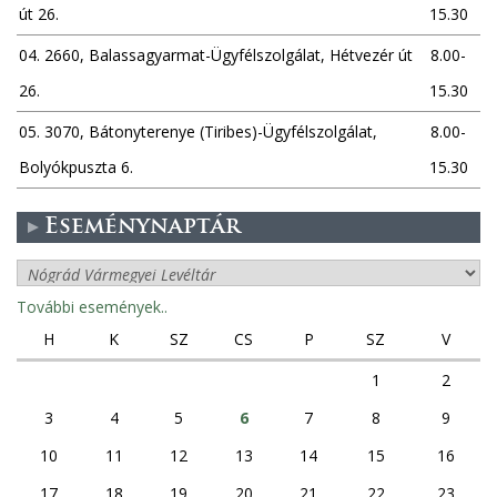
út 26.
15.30
04. 2660, Balassagyarmat-Ügyfélszolgálat, Hétvezér út
8.00-
26.
15.30
05. 3070, Bátonyterenye (Tiribes)-Ügyfélszolgálat,
8.00-
Bolyókpuszta 6.
15.30
Eseménynaptár
További események..
H
K
SZ
CS
P
SZ
V
1
2
3
4
5
6
7
8
9
10
11
12
13
14
15
16
17
18
19
20
21
22
23