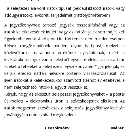
- a selejtezés alá vont iratok típusát (például iktatott iratok, vagy
adóügyi iratok), évkörét, terjedelmét (iratfolyóméterben)
A jegyzőkönyvhöz tartozó jegyzék összeállításánál vagy az
iratok keletkezésének idejét, vagy az irattári jelek sorrendjét kell
figyelembe venni. A központi irattári tervek nem minden esetben
ítélnek megőrzendőnek minden olyan irattípust, melyet a
közlevéltárak maradandó értékűnek nyilvánítanak, ezért a
levéltáraknak joguk van a selejtből egyes tételeket visszatartani.
Ezeket a tételeket a selejtezési jegyzőkönyvben *-gal jelöljük, és
kérjük eredeti irattári helyükre történő visszasorolásukat. Az
ilyen iratokat a keletkezésüktől számított tizenöt év elteltével, a
nem selejtezhető iratokkal együtt vesszük át.
Kérjük, hogy az elkészült selejtezési jegyzőkönyveiket – a postai
út mellett – elektronikus úton is szíveskedjenek elküldeni. Az
iratok megsemmisítését csak a selejtezési jegyzőkönyv levéltári
jóváhagyása után szabad megkezdeni!
Csatolmány
Méret