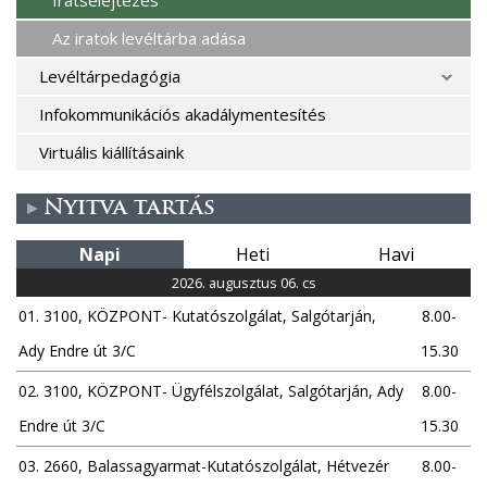
Az iratok levéltárba adása
Levéltárpedagógia
Infokommunikációs akadálymentesítés
Virtuális kiállításaink
Nyitva tartás
Napi
Heti
Havi
2026. augusztus 06. cs
01. 3100, KÖZPONT- Kutatószolgálat, Salgótarján,
8.00-
Ady Endre út 3/C
15.30
02. 3100, KÖZPONT- Ügyfélszolgálat, Salgótarján, Ady
8.00-
Endre út 3/C
15.30
03. 2660, Balassagyarmat-Kutatószolgálat, Hétvezér
8.00-