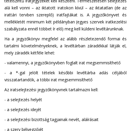
tételszintű iratjegyzéket kell készíteni. Természetesen selejtezés
alá kell vonni – az iktatott iratokon kívül – az iktatatlan (de az
irattári tervben szereplő) iratfajtákat is. A jegyzőkönyvet és
mellékletét minimum két példányban (egyes szervek iratkezelési
szabályzata ennél többet ír elő) meg kell küldeni levéltárunknak.
Ha a jegyzőkönyv megfelel az alább részletezendő formai és
tartalmi követelményeknek, a levéltárban záradékkal látják el,
mely záradék kétféle lehet:
- valamennyi, a jegyzőkönyvben foglalt irat megsemmisíthető
- a *-gal jelölt tételek későbbi levéltárba adás céljából
visszatartandók, a többi irat megsemmisíthető
Az iratselejtezési jegyzőkönyvnek tartalmazni kell:
- a selejtezés helyét
- a selejtezés idejét
- a selejtezési bizottság tagjainak nevét, aláírásait
- a szerv bélyegzőjét