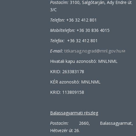
Postacím:
3100, Salgótarján, Ady Endre út
3/C
Telefon:
+36 32 412 801
Mobiltelefon:
+36 30 836 4015
Telefax:
+36 32 412 801
E-mail:
titkarsag.nograd@mnl.gov.hu
(link
sends
Hivatali kapu azonosító: MNLNML
e-
KRID: 263383178
mail)
KÉR azonosító: MNLNML
KRID: 113809158
Balassagyarmati részleg
Postacím:
2660, Balassagyarmat,
Hétvezér út 26.