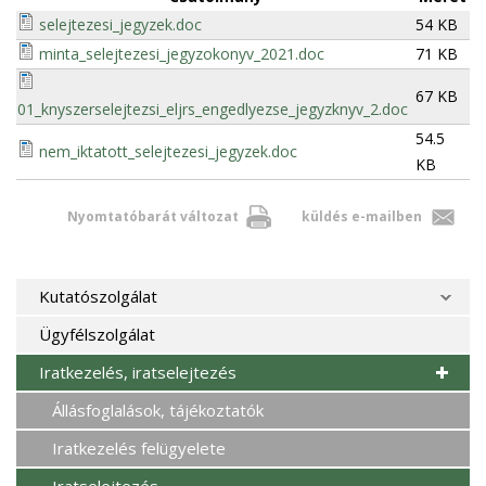
selejtezesi_jegyzek.doc
54 KB
minta_selejtezesi_jegyzokonyv_2021.doc
71 KB
67 KB
01_knyszerselejtezsi_eljrs_engedlyezse_jegyzknyv_2.doc
54.5
nem_iktatott_selejtezesi_jegyzek.doc
KB
Nyomtatóbarát változat
küldés e-mailben
Kutatószolgálat
Ügyfélszolgálat
Iratkezelés, iratselejtezés
Állásfoglalások, tájékoztatók
Iratkezelés felügyelete
Iratselejtezés