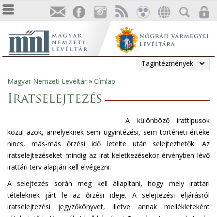
Tagintézmények
Magyar Nemzeti Levéltár
»
Címlap
Jelenlegi
Iratselejtezés
hely
A különböző irattípusok
közül azok, amelyeknek sem ügyintézési, sem történeti értéke
nincs, más-más őrzési idő letelte után selejtezhetők. Az
iratselejtezéseket mindig az irat keletkezésekor érvényben lévő
irattári terv alapján kell elvégezni.
A selejtezés során meg kell állapítani, hogy mely irattári
tételeknek járt le az őrzési ideje. A selejtezési eljárásról
iratselejtezési jegyzőkönyvet, illetve annak mellékleteként