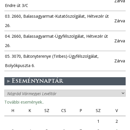
Zárva
Endre út 3/C
03. 2660, Balassagyarmat-Kutatószolgálat, Hétvezér út
Zárva
26.
04. 2660, Balassagyarmat-Ügyfélszolgálat, Hétvezér út
Zárva
26.
05. 3070, Bátonyterenye (Tiribes)-Ügyfélszolgálat,
Zárva
Bolyókpuszta 6.
Eseménynaptár
További események..
H
K
SZ
CS
P
SZ
V
1
2