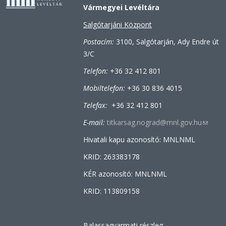
Vármegyei Levéltára
Salgótarjáni Központ
Postacím:
3100, Salgótarján, Ady Endre út
3/C
Telefon:
+36 32 412 801
Mobiltelefon:
+36 30 836 4015
Telefax:
+36 32 412 801
E-mail:
titkarsag.nograd@mnl.gov.hu
(link
sends
Hivatali kapu azonosító: MNLNML
e-
KRID: 263383178
mail)
KÉR azonosító: MNLNML
KRID: 113809158
Balassagyarmati részleg