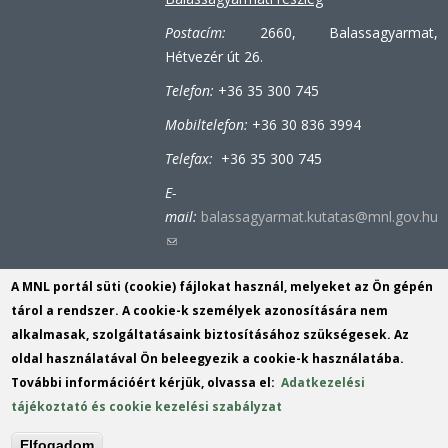
Postacím:
2660, Balassagyarmat,
Hétvezér út 26.
Telefon:
+36 35 300 745
Mobiltelefon:
+36 30 836 3994
Telefax:
+36 35 300 745
E-
mail:
balassagyarmat.kutatas@mnl.gov.hu
(link
sends
A MNL portál süti (cookie) fájlokat használ, melyeket az Ön gépén
e-
Bátonyterenyei-tiribesi részleg
tárol a rendszer. A cookie-k személyek azonosítására nem
mail)
alkalmasak, szolgáltatásaink biztosításához szükségesek. Az
Postacím:
3070, Bátonyterenye (Tiribes),
oldal használatával Ön beleegyezik a cookie-k használatába.
Bolyókpuszta 6.
További információért kérjük, olvassa el:
Adatkezelési
Telefon:
+36 32 353 152
tájékoztató és cookie kezelési szabályzat
E-mail:
tiribes@mnl.gov.hu
(link
Elfogadom