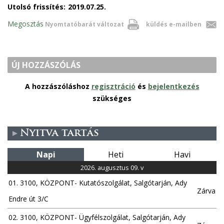
Utolsó frissítés:
2019.07.25.
Megosztás
Nyomtatóbarát változat
küldés e-mailben
ÚJ HOZZÁSZÓLÁS
A hozzászóláshoz
regisztráció
és
bejelentkezés
szükséges
Nyitva tartás
Napi
Heti
Havi
2026. augusztus 09. v
01. 3100, KÖZPONT- Kutatószolgálat, Salgótarján, Ady
Zárva
Endre út 3/C
02. 3100, KÖZPONT- Ügyfélszolgálat, Salgótarján, Ady