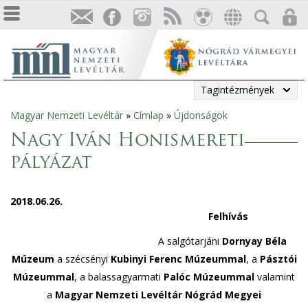
Tagintézmények
Magyar Nemzeti Levéltár
»
Címlap
»
Újdonságok
Jelenlegi
Nagy Iván Honismereti
hely
pályázat
2018.06.26.
Felhívás
A salgótarjáni
Dornyay Béla
Múzeum
a szécsényi
Kubinyi Ferenc Múzeummal
, a
Pásztói
Múzeummal
, a balassagyarmati
Palóc Múzeummal
valamint
a
Magyar Nemzeti Levéltár Nógrád Megyei