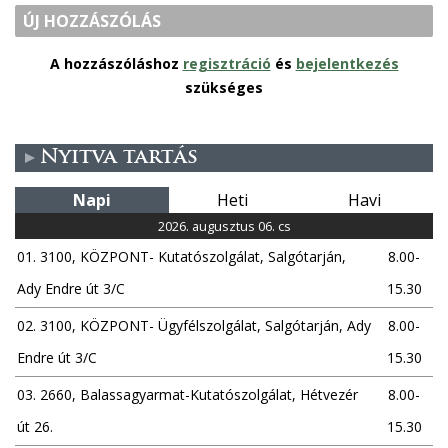
ÚJ HOZZÁSZÓLÁS
A hozzászóláshoz
regisztráció
és
bejelentkezés
szükséges
Nyitva tartás
Napi
Heti
Havi
2026. augusztus 06. cs
01. 3100, KÖZPONT- Kutatószolgálat, Salgótarján,
8.00-
Ady Endre út 3/C
15.30
02. 3100, KÖZPONT- Ügyfélszolgálat, Salgótarján, Ady
8.00-
Endre út 3/C
15.30
03. 2660, Balassagyarmat-Kutatószolgálat, Hétvezér
8.00-
út 26.
15.30