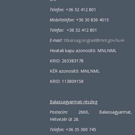
Telefon:
+36 32 412 801
Mobiltelefon:
+36 30 836 4015
Telefax:
+36 32 412 801
E-mail:
titkarsag.nograd@mnl.gov.hu
(link
sends
Hivatali kapu azonosító: MNLNML
e-
KRID: 263383178
mail)
KÉR azonosító: MNLNML
KRID: 113809158
Balassagyarmati részleg
Postacím:
2660, Balassagyarmat,
Hétvezér út 26.
Telefon:
+36 35 300 745