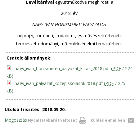
Levéltárával
együttműködve meghirdeti a
2018. évi
NAGY IVÁN HONISMERETI PÁLYÁZATOT
néprajzi, történeti, irodalom-, és művészettörténeti,
természettudományi, műemlékvédelmi témakörben.
Csatolt állományok:
nagy_ivan_honismereti_palyazat_kiiras_2018.pdf
(
PDF
/ 224
kB
)
nagy_ivan_palyazat_kozepiskolasok2018.pdf
(
PDF
/ 225
kB
)
Utolsó frissítés:
2018.09.20.
Megosztás
Nyomtatóbarát változat
küldés e-mailben