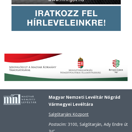
Magyar Nemzeti Levéltár Nógrád
Vármegyei Levéltára
Salgótarjáni Központ
Postacím:
3100, Salgótarján, Ady Endre út
3/C