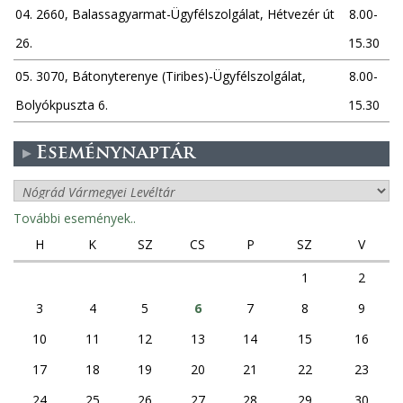
04. 2660, Balassagyarmat-Ügyfélszolgálat, Hétvezér út
8.00-
26.
15.30
05. 3070, Bátonyterenye (Tiribes)-Ügyfélszolgálat,
8.00-
Bolyókpuszta 6.
15.30
Eseménynaptár
További események..
H
K
SZ
CS
P
SZ
V
1
2
3
4
5
6
7
8
9
10
11
12
13
14
15
16
17
18
19
20
21
22
23
24
25
26
27
28
29
30