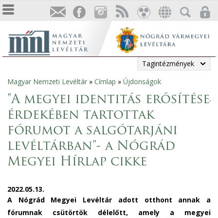
Tagintézmények
Magyar Nemzeti Levéltár
»
Címlap
»
Újdonságok
Jelenlegi
"A megyei identitás erősítése
hely
érdekében tartottak
fórumot a salgótarjáni
levéltárban"- a Nógrád
Megyei Hírlap cikke
2022.05.13.
A Nógrád Megyei Levéltár adott otthont annak a
fórumnak csütörtök délelőtt, amely a megyei