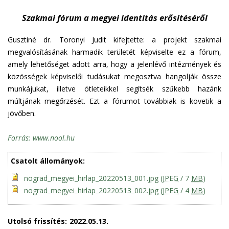
Szakmai fórum a megyei identitás erősítéséről
Gusztiné dr. Toronyi Judit kifejtette: a projekt szakmai
megvalósításának harmadik területét képviselte ez a fórum,
amely lehetőséget adott arra, hogy a jelenlévő intézmények és
közösségek képviselői tudásukat megosztva hangolják össze
munkájukat, illetve ötleteikkel segítsék szűkebb hazánk
múltjának megőrzését. Ezt a fórumot továbbiak is követik a
jövőben.
Forrás: www.nool.hu
Csatolt állományok:
nograd_megyei_hirlap_20220513_001.jpg
(
JPEG
/ 7
MB
)
nograd_megyei_hirlap_20220513_002.jpg
(
JPEG
/ 4
MB
)
Utolsó frissítés:
2022.05.13.