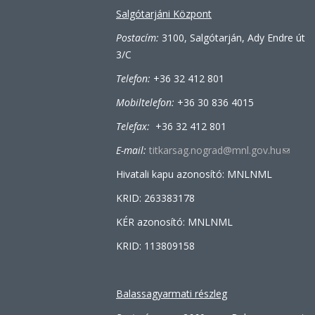
Salgótarjáni Központ
Postacím:
3100, Salgótarján, Ady Endre út
3/C
Telefon:
+36 32 412 801
Mobiltelefon:
+36 30 836 4015
Telefax:
+36 32 412 801
E-mail:
titkarsag.nograd@mnl.gov.hu
(link
sends
Hivatali kapu azonosító: MNLNML
e-
KRID: 263383178
mail)
KÉR azonosító: MNLNML
KRID: 113809158
Balassagyarmati részleg