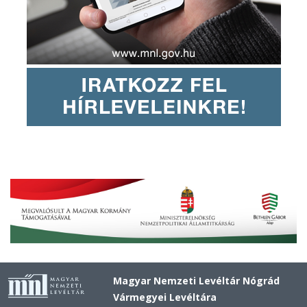
Magyar Nemzeti Levéltár Nógrád
Vármegyei Levéltára