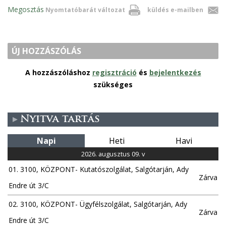
Megosztás
Nyomtatóbarát változat
küldés e-mailben
ÚJ HOZZÁSZÓLÁS
A hozzászóláshoz
regisztráció
és
bejelentkezés
szükséges
Nyitva tartás
Napi
Heti
Havi
2026. augusztus 09. v
01. 3100, KÖZPONT- Kutatószolgálat, Salgótarján, Ady
Zárva
Endre út 3/C
02. 3100, KÖZPONT- Ügyfélszolgálat, Salgótarján, Ady
Zárva
Endre út 3/C