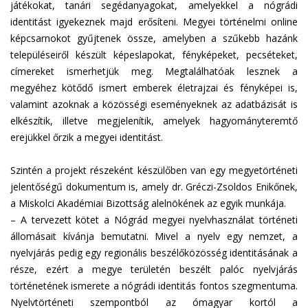
játékokat, tanári segédanyagokat, amelyekkel a nógrádi
identitást igyekeznek majd erősíteni. Megyei történelmi online
képcsarnokot gyűjtenek össze, amelyben a szűkebb hazánk
településeiről készült képeslapokat, fényképeket, pecséteket,
címereket ismerhetjük meg. Megtalálhatóak lesznek a
megyéhez kötődő ismert emberek életrajzai és fényképei is,
valamint azoknak a közösségi eseményeknek az adatbázisát is
elkészítik, illetve megjelenítik, amelyek hagyományteremtő
erejükkel őrzik a megyei identitást.
Szintén a projekt részeként készülőben van egy megyetörténeti
jelentőségű dokumentum is, amely dr. Gréczi-Zsoldos Enikőnek,
a Miskolci Akadémiai Bizottság alelnökének az egyik munkája.
– A tervezett kötet a Nógrád megyei nyelvhasználat történeti
állomásait kívánja bemutatni. Mivel a nyelv egy nemzet, a
nyelvjárás pedig egy regionális beszélőközösség identitásának a
része, ezért a megye területén beszélt palóc nyelvjárás
történetének ismerete a nógrádi identitás fontos szegmentuma.
Nyelvtörténeti szempontból az ómagyar kortól a