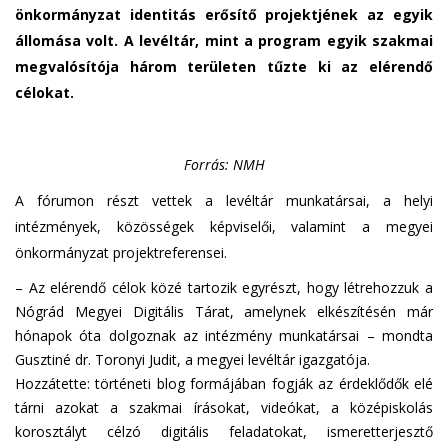
önkormányzat identitás erősítő projektjének az egyik
állomása volt. A levéltár, mint a program egyik szakmai
megvalósítója három területen tűzte ki az elérendő
célokat.
Forrás: NMH
A fórumon részt vettek a levéltár munkatársai, a helyi
intézmények, közösségek képviselői, valamint a megyei
önkormányzat projektreferensei.
– Az elérendő célok közé tartozik egyrészt, hogy létrehozzuk a
Nógrád Megyei Digitális Tárat, amelynek elkészítésén már
hónapok óta dolgoznak az intézmény munkatársai – mondta
Gusztiné dr. Toronyi Judit, a megyei levéltár igazgatója.
Hozzátette: történeti blog formájában fogják az érdeklődők elé
tárni azokat a szakmai írásokat, videókat, a középiskolás
korosztályt célzó digitális feladatokat, ismeretterjesztő