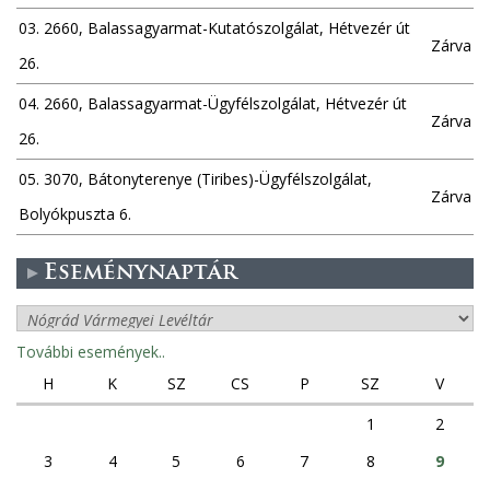
03. 2660, Balassagyarmat-Kutatószolgálat, Hétvezér út
Zárva
26.
04. 2660, Balassagyarmat-Ügyfélszolgálat, Hétvezér út
Zárva
26.
05. 3070, Bátonyterenye (Tiribes)-Ügyfélszolgálat,
Zárva
Bolyókpuszta 6.
Eseménynaptár
További események..
H
K
SZ
CS
P
SZ
V
1
2
3
4
5
6
7
8
9