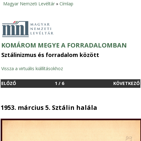
Magyar Nemzeti Levéltár
»
Címlap
Jelenlegi
hely
KOMÁROM MEGYE A FORRADALOMBAN
Sztálinizmus és forradalom között
Vissza a virtuális kiállításokhoz
ELŐZŐ
1
/
6
KÖVETKEZŐ
1953. március 5. Sztálin halála