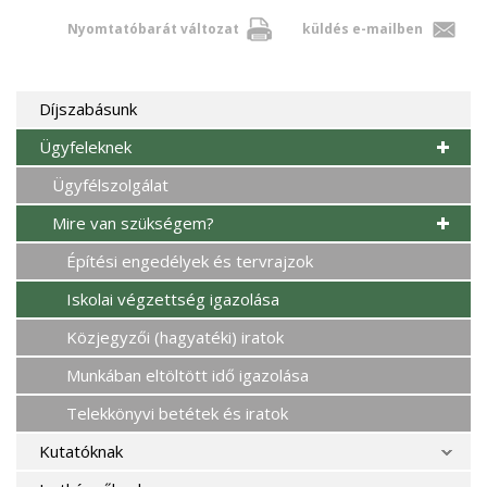
Nyomtatóbarát változat
küldés e-mailben
Díjszabásunk
Ügyfeleknek
Ügyfélszolgálat
Mire van szükségem?
Építési engedélyek és tervrajzok
Iskolai végzettség igazolása
Közjegyzői (hagyatéki) iratok
Munkában eltöltött idő igazolása
Telekkönyvi betétek és iratok
Kutatóknak