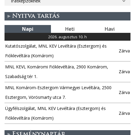
Iratképzőknek
Nyitva tartás
Napi
Heti
Havi
2026. augusztus 10. h
Kutatószolgálat, MNL KEV Levéltára (Esztergom) és
Zárva
Fióklevéltára (Komárom)
MNL KEVL Komáromi Fióklevéltára, 2900 Komárom,
Zárva
Szabadság tér 1.
MNL Komárom-Esztergom Vármegyei Levéltára, 2500
Zárva
Esztergom, Vörösmarty utca 7.
Ügyfélszolgálat, MNL KEV Levéltára (Esztergom) és
Zárva
Fióklevéltára (Komárom)
Eseménynaptár