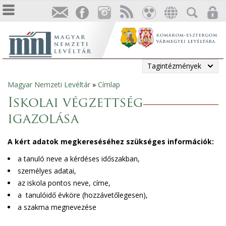
Tagintézmények
Magyar Nemzeti Levéltár
»
Címlap
Jelenlegi
Iskolai végzettség
hely
igazolása
A kért adatok megkereséséhez szükséges információk:
a tanuló neve a kérdéses időszakban,
személyes adatai,
az iskola pontos neve, címe,
a tanulóidő évköre (hozzávetőlegesen),
a szakma megnevezése