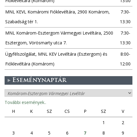
Fióklevéltára (Komárom)
13:00
MNL KEVL Komáromi Fióklevéltára, 2900 Komárom,
7:30-
Szabadság tér 1.
13:30
MNL Komárom-Esztergom Vármegyei Levéltára, 2500
7:30-
Esztergom, Vörösmarty utca 7.
13:30
Ügyfélszolgálat, MNL KEV Levéltára (Esztergom) és
8:00-
Fióklevéltára (Komárom)
12:00
Eseménynaptár
További események..
H
K
SZ
CS
P
SZ
V
1
2
3
4
5
6
7
8
9