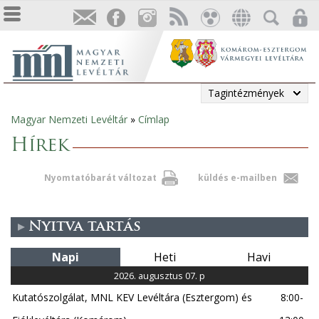
Tagintézmények
Magyar Nemzeti Levéltár
»
Címlap
Jelenlegi
Hírek
hely
Nyomtatóbarát változat
küldés e-mailben
Nyitva tartás
Napi
Heti
Havi
2026. augusztus 07. p
Kutatószolgálat, MNL KEV Levéltára (Esztergom) és
8:00-