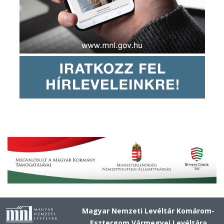
Magyar Nemzeti Levéltár Komárom-
Esztergom Vármegyei Levéltára