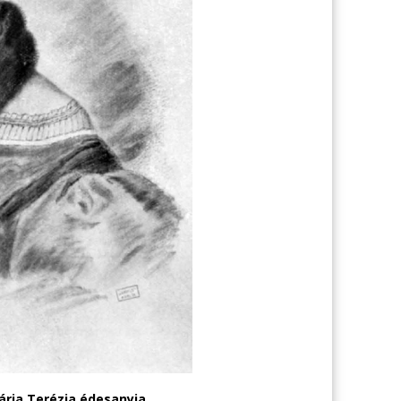
ária Terézia édesanyja