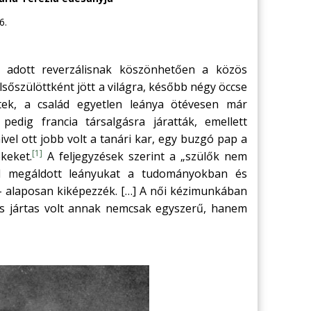
6.
t adott reverzálisnak köszönhetően a közös
lsőszülöttként jött a világra, később négy öccse
tek, a család egyetlen leánya ötévesen már
edig francia társalgásra járatták, emellett
ivel ott jobb volt a tanári kar, egy buzgó pap a
[1]
keket.
A feljegyzések szerint a „szülők nem
el megáldott leányukat a tudományokban és
 alaposan kiképezzék. […] A női kézimunkában
 és jártas volt annak nemcsak egyszerű, hanem