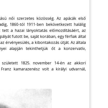
tású női szerzetes közösség. Az apácák első
dig, 1860-tól 1911-ben bekövetkezett halálig
t tett a hazai lányoktatás előmozdításáért, az
lyát futott be, saját korában, egy férfiak által
z érvényesülés, a kibontakozás útját. Az általa
yei alapján tekinthetjük őt a konzervatív,
 született 1825. november 14-én az akkori
 Franz kamarazenész volt a királyi udvarnál,