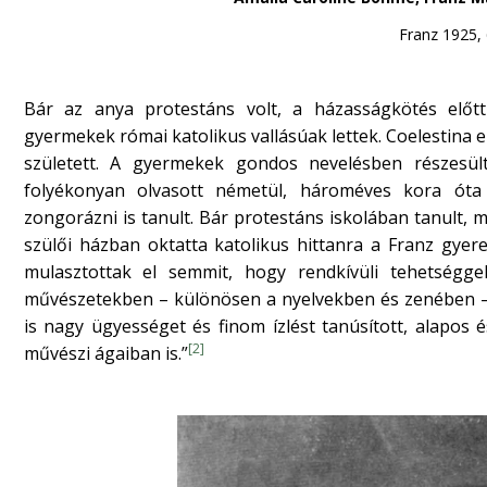
Franz 1925, 
Bár az anya protestáns volt, a házasságkötés előt
gyermekek római katolikus vallásúak lettek. Coelestina e
született. A gyermekek gondos nevelésben részesül
folyékonyan olvasott németül, hároméves kora óta p
zongorázni is tanult. Bár protestáns iskolában tanult, m
szülői házban oktatta katolikus hittanra a Franz gyere
mulasztottak el semmit, hogy rendkívüli tehetségg
művészetekben – különösen a nyelvekben és zenében –
is nagy ügyességet és finom ízlést tanúsított, alapos
[2]
művészi ágaiban is.”