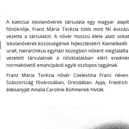
A kalocsai iskolanővérek társulata egy magyar alapí
főnöknője, Franz Mária Terézia több mint fél évszáza
vezette a társulatot. A nővér hosszú élete alatt soka
iskolanővérek közösségének fejlesztéséért. Kiemelkedő pá
uralt, hierarchikus egyházi közegben nőként megtalálta a
vezetett társulatnak a nőoktatásban elért eredmén
normakövető emancipáció egyik oszlopos tagjának.
Franz Mária Terézia nővér Coelestina Franz néven
Szászország fővárosában, Drez­dában. Apja, Friedrich
édesanyját Amalia Caroline Böhmenek hívták.