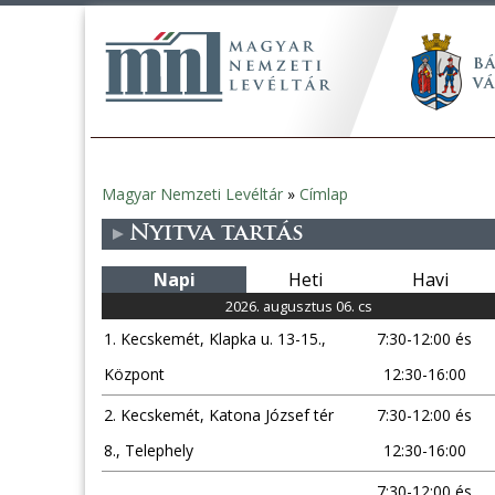
Magyar Nemzeti Levéltár
»
Címlap
Jelenlegi
Nyitva tartás
hely
Napi
Heti
Havi
2026. augusztus 06. cs
1. Kecskemét, Klapka u. 13-15.,
7:30-12:00 és
Központ
12:30-16:00
2. Kecskemét, Katona József tér
7:30-12:00 és
8., Telephely
12:30-16:00
7:30-12:00 és