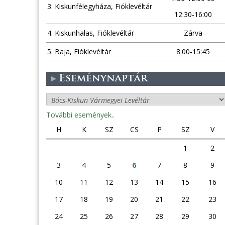
3. Kiskunfélegyháza, Fióklevéltár
12:30-16:00
4. Kiskunhalas, Fióklevéltár
Zárva
5. Baja, Fióklevéltár
8:00-15:45
Eseménynaptár
További események..
H
K
SZ
CS
P
SZ
V
1
2
3
4
5
6
7
8
9
10
11
12
13
14
15
16
17
18
19
20
21
22
23
24
25
26
27
28
29
30