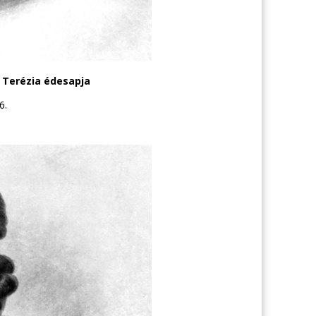
a Terézia édesapja
6.