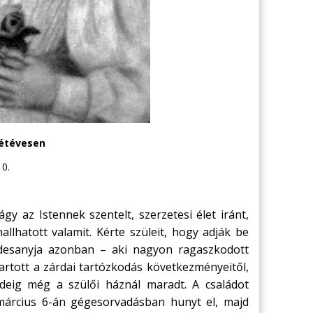
hétévesen
10.
y az Istennek szentelt, szerzetesi élet iránt,
allhatott valamit. Kérte szüleit, hogy adják be
 Édesanyja azonban – aki nagyon ragaszkodott
artott a zárdai tartózkodás következményeitől,
deig még a szülői háznál maradt. A családot
március 6-án gégesorvadásban hunyt el, majd