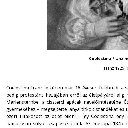
Coelestina Franz 
Franz 1925, 
Coelestina Franz lelkében már 16 évesen felébredt a vág
pedig protestáns hazájában erről az életpályáról alig h
Mariensternbe, a ciszterci apácák nevelőintézetébe.
gyermekéhez – megsejtette lánya titkolt szándékát és t
[3]
ezért tiltakozott az ötlet ellen.
Így Coelestina egy i
hamarosan súlyos csapások érték. Az édesapa 1846. 