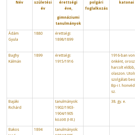
Név
születési
érettségi
polgári
katonai
év
éve,
foglalkozás
gimnáziumi
tanulmányok
Ádám
1880
érettségi:
Gyula
1898/1899
Baghy
1899
érettségi:
1916-ban von
Kálmán
1915/1916
önként, orosz
harcolt előbb
olaszon. Utol
szolgálati be
Bp-i I. honvéd 
sz.
Bajáki
tanulmányok:
38. gy. e.
Richárd
1902/1903-
1904/1905
között (I-III.)
Bakos
1894
tanulmányok: