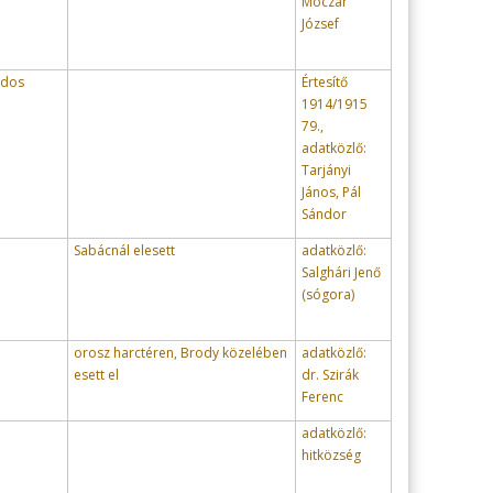
Móczár
József
ados
Értesítő
1914/1915
79.,
adatközlő:
Tarjányi
János, Pál
Sándor
Sabácnál elesett
adatközlő:
Salghári Jenő
(sógora)
orosz harctéren, Brody közelében
adatközlő:
esett el
dr. Szirák
Ferenc
adatközlő:
hitközség