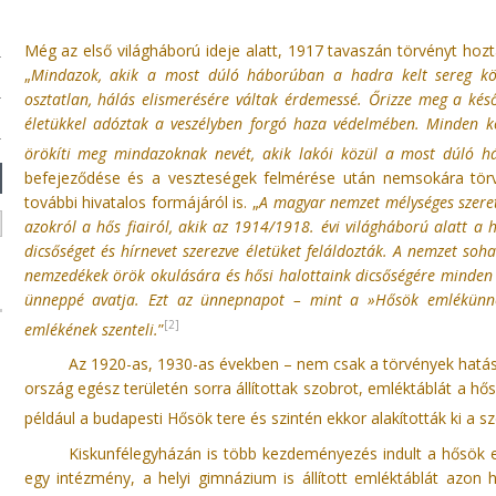
Még az első világháború ideje alatt, 1917 tavaszán törvényt ho
„
Mindazok, akik a most dúló háborúban a hadra kelt sereg kötel
osztatlan, hálás elismerésére váltak érdemessé. Őrizze meg a késő
életükkel adóztak a veszélyben forgó haza védelmében. Minden kö
örökíti meg mindazoknak nevét, akik lakói közül a most dúló há
befejeződése és a veszteségek felmérése után nemsokára törvén
további hivatalos formájáról is. „
A magyar nemzet mélységes szeret
azokról a hős fiairól, akik az 1914/1918. évi világháború alatt 
dicsőséget és hírnevet szerezve életüket feláldozták. A nemzet soha
nemzedékek örök okulására és hősi halottaink dicsőségére minden
ünneppé avatja. Ezt az ünnepnapot – mint a »Hősök emlékünn
[2]
emlékének szenteli.
”
Az 1920-as, 1930-as években – nem csak a törvények hatásá
ország egész területén sorra állítottak szobrot, emléktáblát a hő
például a budapesti Hősök tere és szintén ekkor alakították ki a s
Kiskunfélegyházán is több kezdeményezés indult a hősök
egy intézmény, a helyi gimnázium is állított emléktáblát azon hő