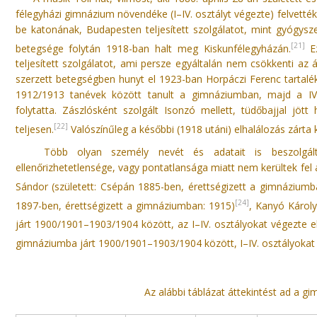
félegyházi gimnázium növendéke (I–IV. osztályt végezte) felvették a
be katonának, Budapesten teljesített szolgálatot, mint gyógysz
[21]
betegsége folytán 1918-ban halt meg Kiskunfélegyházán.
Ez
teljesített szolgálatot, ami persze egyáltalán nem csökkenti az 
szerzett betegségben hunyt el 1923-ban Horpáczi Ferenc tartalé
1912/1913 tanévek között tanult a gimnáziumban, majd a IV.
folytatta. Zászlósként szolgált Isonzó mellett, tüdőbajjal 
[22]
teljesen.
Valószínűleg a későbbi (1918 utáni) elhalálozás zárta k
Több olyan személy nevét és adatait is beszolgált
ellenőrizhetetlensége, vagy pontatlansága miatt nem kerültek fel a
Sándor (született: Csépán 1885-ben, érettségizett a gimnáziumb
[24]
1897-ben, érettségizett a gimnáziumban: 1915)
, Kanyó Károl
járt 1900/1901–1903/1904 között, az I–IV. osztályokat végezte e
gimnáziumba járt 1900/1901–1903/1904 között, I–IV. osztályokat 
Az alábbi táblázat áttekintést ad a gi