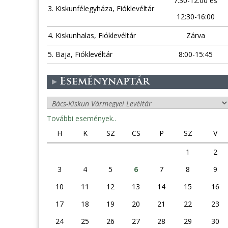
7:30-12:00 és
3. Kiskunfélegyháza, Fióklevéltár
12:30-16:00
4. Kiskunhalas, Fióklevéltár
Zárva
5. Baja, Fióklevéltár
8:00-15:45
Eseménynaptár
További események..
H
K
SZ
CS
P
SZ
V
1
2
3
4
5
6
7
8
9
10
11
12
13
14
15
16
17
18
19
20
21
22
23
24
25
26
27
28
29
30