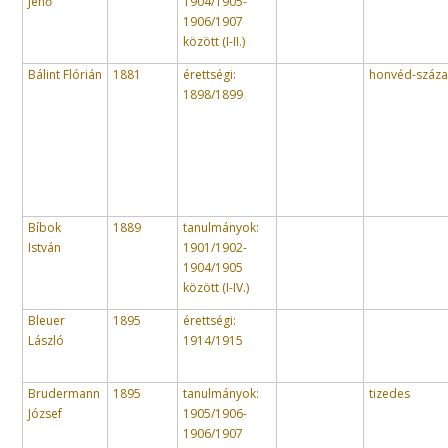
Jenő
1904/1905-
1906/1907
között (I-II.)
Bálint Flórián
1881
érettségi:
honvéd-száz
1898/1899
Bíbok
1889
tanulmányok:
István
1901/1902-
1904/1905
között (I-IV.)
Bleuer
1895
érettségi:
László
1914/1915
Brudermann
1895
tanulmányok:
tizedes
József
1905/1906-
1906/1907