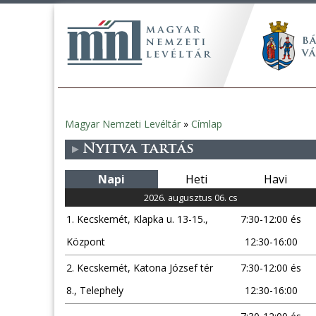
Magyar Nemzeti Levéltár
»
Címlap
Jelenlegi
Nyitva tartás
hely
Napi
Heti
Havi
2026. augusztus 06. cs
1. Kecskemét, Klapka u. 13-15.,
7:30-12:00 és
Központ
12:30-16:00
2. Kecskemét, Katona József tér
7:30-12:00 és
8., Telephely
12:30-16:00