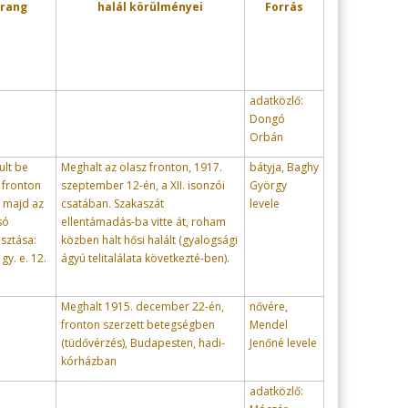
 rang
halál körülményei
Forrás
adatközlő:
Dongó
Orbán
ult be
Meghalt az olasz fronton, 1917.
bátyja, Baghy
 fronton
szeptember 12-én, a XII. isonzói
György
, majd az
csatában. Szakaszát
levele
só
ellentámadás-ba vitte át, roham
osztása:
közben halt hősi halált (gyalogsági
gy. e. 12.
ágyú telitalálata következté-ben).
Meghalt 1915. december 22-én,
nővére,
fronton szerzett betegségben
Mendel
(tüdővérzés), Budapesten, hadi-
Jenőné levele
kórházban
adatközlő: