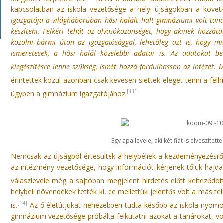
kapcsolatban az iskola vezetősége a helyi újságokban a követk
igazgatója a világháborúban hősi halált halt gimnáziumi volt tanu
készíteni. Felkéri tehát az olvasóközönséget, hogy akinek hozzáta
közölni bármi úton az igazgatósággal, lehetőleg azt is, hogy m
ismeretesek, a hősi halál közelebbi adatai is. Az adatokat be
kiegészítésre lenne szükség, ismét hozzá fordulhasson az intézet. 
érintettek közül azonban csak kevesen siettek eleget tenni a felh
[11]
ügyben a gimnázium igazgatójához.
Egy apa levele, aki két fiát is elveszíte
Nemcsak az újságból értesültek a helybéliek a kezdeményezésrő
az intézmény vezetősége, hogy információt kérjenek tőlük hajdan
válaszlevele még a sajtóban megjelent hirdetés előtt kelteződött
helybeli növendékek tették ki, de mellettük jelentős volt a más
[14]
is.
Az ő életútjukat nehezebben tudta később az iskola nyomon
gimnázium vezetősége próbálta felkutatni azokat a tanárokat, vol