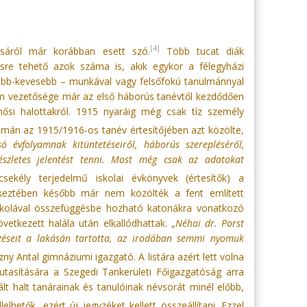
[4]
lásáról már korábban esett szó.
Több tucat diák
ősre tehető azok száma is, akik egykor a félegyházi
több-kevesebb – munkával vagy felsőfokú tanulmánnyal
ium vezetősége már az első háborús tanévtől kezdődően
ősi halottakról. 1915 nyaráig még csak tíz személy
álmán az 1915/1916-os tanév értesítőjében azt közölte,
só évfolyamnak kitüntetéseiről, háborús szerepléséről,
észletes jelentést tenni. Most még csak az adatokat
sekély terjedelmű iskolai évkönyvek (értesítők) a
tkeztében később már nem közölték a fent említett
iskolával összefüggésbe hozható katonákra vonatkozó
vetkezett halála után elkallódhattak. „
Néhai dr. Porst
gyzéseit a lakásán tartotta, az irodában semmi nyomuk
ny Antal gimnáziumi igazgató. A listára azért lett volna
utasítására a Szegedi Tankerületi Főigazgatóság arra
ált halt tanárainak és tanulóinak névsorát minél előbb,
lhetők, ezért új jegyzéket kellett összeállítani. Ezzel