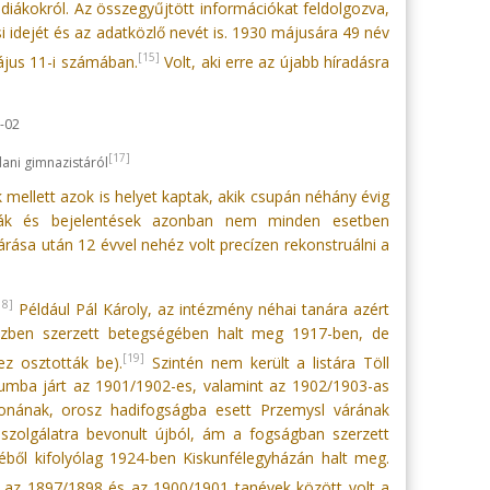
i diákokról. Az összegyűjtött információkat feldolgozva,
tési idejét és az adatközlő nevét is. 1930 májusára 49 név
[15]
ájus 11-i számában.
Volt, aki erre az újabb híradásra
[17]
dani gimnazistáról
ek mellett azok is helyet kaptak, akik csupán néhány évig
dulák és bejelentések azonban nem minden esetben
rása után 12 évvel nehéz volt precízen rekonstruálni a
18]
Például Pál Károly, az intézmény néhai tanára azért
özben szerzett betegségében halt meg 1917-ben, de
[19]
ez osztották be).
Szintén nem került a listára Töll
ziumba járt az 1901/1902-es, valamint az 1902/1903-as
atonának, orosz hadifogságba esett Przemysl várának
szolgálatra bevonult újból, ám a fogságban szerzett
ből kifolyólag 1924-ben Kiskunfélegyházán halt meg.
 és az 1897/1898 és az 1900/1901 tanévek között volt a