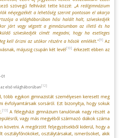
ező szövegű felhívást tette közzé: „
A reálgimnázium
lók névjegyzékét a lehetőség szerint pontosan el akarja
rtozója a világháborúban hősi halált halt, szíveskedjék
ikor járt vagy végzett a gimnáziumban az illető és ha
küldő szíveskedjék címét megadni, hogy ha esetleges
[9]
Meg kell őrizni az utókor részére a hősök emlékét.
”
Az
[10]
ívásnak, májusig csupán két levél
érkezett ebben az
[12]
tte az első világháborúban
l, több egykori gimnazistát személyesen keresett meg
i évfolyamtársaik sorsáról. Ezt bizonyítja, hogy sokuk
[13]
.
A félegyházi gimnázium tanulóinak nagy részét a
 településről, vagy más megyéből származó diákok száma
 követni. A megőrzött feljegyzésekből kiderül, hogy a
t osztályfőnököket, osztálytársakat, ismerősöket, akik