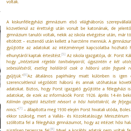
voltak.
A kiskunfélegyházi gimnázium első világháborús szerepválla
közvetlenül az érettségi után vonult be katonának, de jelent
gimnázium tanulói voltak, nekik az iskola elvégzése után, már 
eltöltött – esztendő után kellett a harctérre menniük. A gimnáz
gyűjtötte az adatokat az intézménnyel kapcsolatba hozható h
[5]
elhunytáról kaptak értesítést.
Az iskola igazgatója, dr. Porst K
hogy „
Intézetünk régebbi tanítványairól, úgyszintén e két utol
sebesüléséről, esetleg haláláról csak a háború után fogunk r
[6]
gyűjtjük.
”
Az általános papírhiány miatt különben is igen c
szerencsétlenül végződött háború és annak utóhatásai köve
adatokat. Biztos, hogy Porst igazgató gyűjtötte a félegyházi 
adatokat, de ezek az információk Porst 1926. április 14-én bekö
Kálmán igazgató készített névsort a hősi halottakról, de felje
[7]
nincs.
”
– állapította meg 1930 elején Porst hivatali utóda, Bolesz
ekkor szükség, mert a Vallás- és Közoktatásügyi Minisztérium 
szólította fel a félegyházi gimnáziumot, hogy az intézet hősi hal
[8]
sürgősen terjessze fel.
Mivel a korábbi adatok nem voltak felle