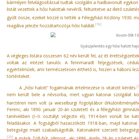
bármilyen felvilágosítással tudtak szolgálni a hadbavonult egykor
listát vezettek a hősi halottak nevéről, feltüntetve az illető szüle
gyűlt össze, ezeket közzé is tették a Félegyházi Közlöny 1930. m
[16]
reagálva jelezte hozzátartozója hősi halálát.
Gyászjelentés egy hősi halott haj
A végleges listára összesen 62 név került fel, az itt érettségizett
voltak az intézet tanulói. A fennmaradt feljegyzések, cé
egyértelműek, ami természetesen érthető is, hiszen a háború lezá
történteket.
[
A „hősi halott” fogalmának értelmezése is vitatott kérdés.
nem került bele a névsorba, mert ugyan katonai szolgálat k
harctéren nem volt (a wieselburgi fogolytábor őrkülönítményéh
Ferenc, aki 1890. január 20-án született és a félegyházi gimná
tanévekben (I–II. osztályt végezte el); 1914-ben vonult be k
feladásakor. A fogságból hazaszökött 1918-ban, majd katonai 
betegsége miatt szabadságolták. Katonaként szerzett betegségé
[20]
A másik Töll-fiút, Vilmost, aki 1886. április 28-án született