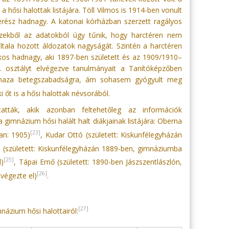
 hősi halottak listájára. Töll Vilmos is 1914-ben vonult
erész hadnagy. A katonai kórházban szerzett ragályos
ekből az adatokból úgy tűnik, hogy harctéren nem
általa hozott áldozatok nagyságát. Szintén a harctéren
kos hadnagy, aki 1897-ben született és az 1909/1910–
 osztályt elvégezve tanulmányait a Tanítóképzőben
jött haza betegszabadságra, ám sohasem gyógyult meg
i őt is a hősi halottak névsorából.
atták, akik azonban feltehetőleg az információk
 gimnázium hősi halált halt diákjainak listájára: Oberna
[23]
an: 1905)
, Kudar Ottó (született: Kiskunfélegyházán
y (született: Kiskunfélegyházán 1889-ben, gimnáziumba
[25]
l)
, Tápai Ernő (született: 1890-ben Jászszentlászlón,
[26]
végezte el)
.
[27]
mnázium hősi halottairól: