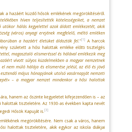
ztak a hazáért küzdő hősök emlékének megörökítéséről.
ékében híven teljesítették kötelességeiket, a nemzet
 utókor hálás kegyelettel azok áldott emlékezetét, akik
zség (város) anyagi erejének megfelelő, méltó emléken
[1]
borúban a hazáért életüket áldozták fel.
”
A harcok
y született a hősi halottak emléke előtti tisztelgés
ettel, magasztaló elismeréssel és hálával emlékezik meg
a hazáért vívott súlyos küzdelmekben a magyar nemzetnek
 el nem múló hálája és elismerése jeléül, az élő és jövő
 esztendő május hónapjának utolsó vasárnapját nemzeti
epét« – a magyar nemzet mindenkor a hősi halottak
ra, hanem az őszinte kegyeletet kifejezendően is – az
si halottak tiszteletére. Az 1930-as években kapta nevét
[3]
zegedi Hősök Kapuját is.
 emlékének megörökítésére. Nem csak a város, hanem
si halottak tiszteletére, akik egykor az iskola diákjai