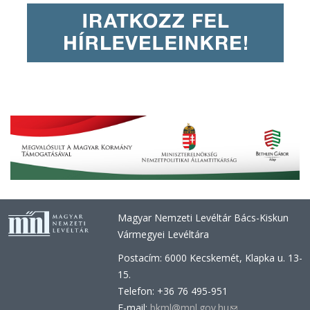
Magyar Nemzeti Levéltár Bács-Kiskun
Vármegyei Levéltára
Postacím: 6000 Kecskemét, Klapka u. 13-
15.
Telefon: +36 76 495-951
E-mail:
bkml@mnl.gov.hu
(link