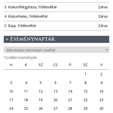
3. Kiskunfélegyháza, Fióklevéltár
Zárva
4. Kiskunhalas, Fióklevéltár
Zárva
5. Baja, Fióklevéltár
Zárva
Eseménynaptár
További események..
H
K
SZ
CS
P
SZ
V
1
2
3
4
5
6
7
8
9
10
11
12
13
14
15
16
17
18
19
20
21
22
23
24
25
26
27
28
29
30