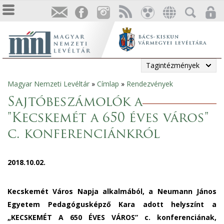
Tagintézmények
Magyar Nemzeti Levéltár
»
Címlap
»
Rendezvények
Jelenlegi
Sajtóbeszámolók a
hely
"Kecskemét a 650 éves város"
c. konferenciánkról
2018.10.02.
Kecskemét Város Napja alkalmából, a Neumann János
Egyetem Pedagógusképző Kara adott helyszínt a
„KECSKEMÉT A 650 ÉVES VÁROS” c. konferenciának,