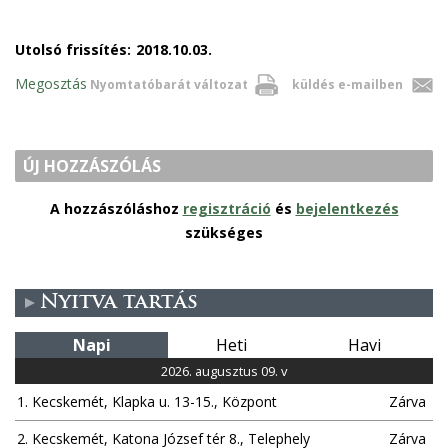
Utolsó frissítés:
2018.10.03.
Megosztás
Nyomtatóbarát változat
küldés e-mailben
ÚJ HOZZÁSZÓLÁS
A hozzászóláshoz
regisztráció
és
bejelentkezés
szükséges
Nyitva tartás
Napi
Heti
Havi
2026. augusztus 09. v
1. Kecskemét, Klapka u. 13-15., Központ
Zárva
2. Kecskemét, Katona József tér 8., Telephely
Zárva