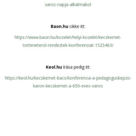
varos-napja-alkalmabol
Baon.hu
cikke itt:
https://www.baon.hu/kozelet/helyi-kozelet/kecskemet-
torteneterol-rendeztek-konferenciat-1525463/
Keol.hu
írása pedig itt:
https://keol.hu/kecskemet-bacs/konferencia-a-pedagoguskepzo-
karon-kecskemet-a-650-eves-varos