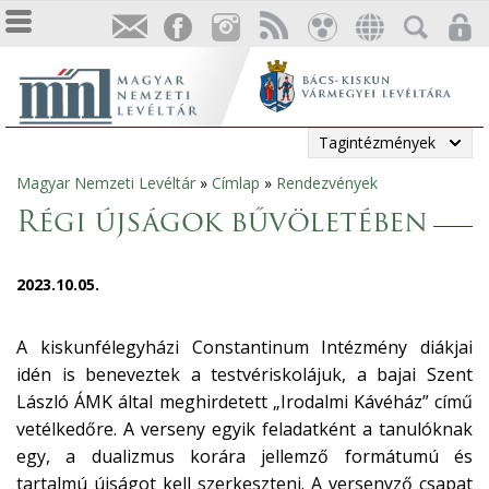
Tagintézmények
Magyar Nemzeti Levéltár
»
Címlap
»
Rendezvények
Jelenlegi
Régi újságok bűvöletében
hely
2023.10.05.
A kiskunfélegyházi Constantinum Intézmény diákjai
idén is beneveztek a testvériskolájuk, a bajai Szent
László ÁMK által meghirdetett „Irodalmi Kávéház” című
vetélkedőre. A verseny egyik feladatként a tanulóknak
egy, a dualizmus korára jellemző formátumú és
tartalmú újságot kell szerkeszteni. A versenyző csapat