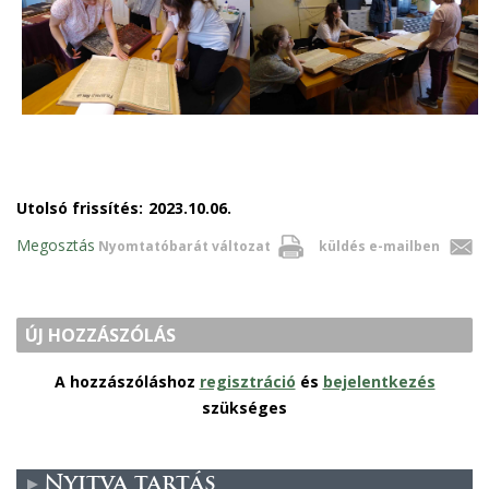
Utolsó frissítés:
2023.10.06.
Megosztás
Nyomtatóbarát változat
küldés e-mailben
ÚJ HOZZÁSZÓLÁS
A hozzászóláshoz
regisztráció
és
bejelentkezés
szükséges
Nyitva tartás