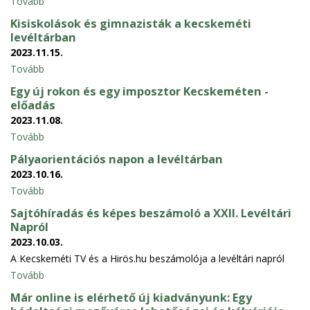
Tovább
Kisiskolások és gimnazisták a kecskeméti
levéltárban
2023.11.15.
Tovább
Egy új rokon és egy imposztor Kecskeméten -
előadás
2023.11.08.
Tovább
Pályaorientációs napon a levéltárban
2023.10.16.
Tovább
Sajtóhíradás és képes beszámoló a XXII. Levéltári
Napról
2023.10.03.
A Kecskeméti TV és a Hirös.hu beszámolója a levéltári napról
Tovább
Már online is elérhető új kiadványunk: Egy