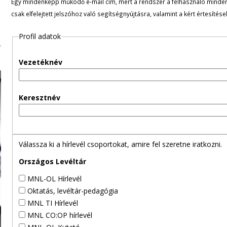
Egy mindenképp működő e-mail cím, mert a rendszer a felhasználó minden ü
l
csak elfelejtett jelszóhoz való segítségnyújtásra, valamint a kért értesítés
e
Profil adatok
g
Vezetéknév
e
s
Keresztnév
f
ü
Válassza ki a hírlevél csoportokat, amire fel szeretne iratkozni.
l
Országos Levéltár
MNL-OL Hírlevél
e
Oktatás, levéltár-pedagógia
MNL TI Hírlevél
k
MNL CO:OP hírlevél