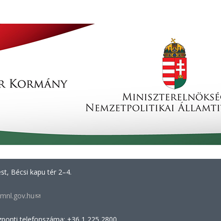
t, Bécsi kapu tér 2–4.
mnl.gov.hu
(link
sends
zponti telefonszáma: +36 1 225 2800
e-