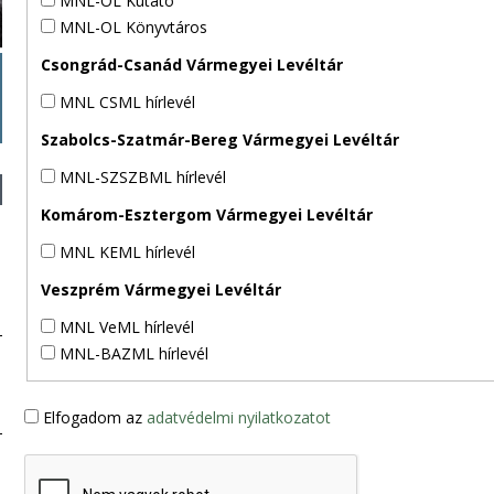
MNL-OL Kutató
MNL-OL Könyvtáros
Csongrád-Csanád Vármegyei Levéltár
MNL CSML hírlevél
Szabolcs-Szatmár-Bereg Vármegyei Levéltár
MNL-SZSZBML hírlevél
Komárom-Esztergom Vármegyei Levéltár
MNL KEML hírlevél
Veszprém Vármegyei Levéltár
MNL VeML hírlevél
MNL-BAZML hírlevél
Elfogadom az
adatvédelmi nyilatkozatot