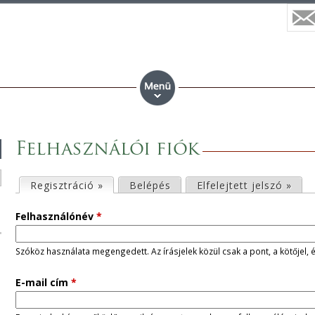
Felhasználói fiók
E
Regisztráció »
(aktív fül)
Belépés
Elfelejtett jelszó »
l
Felhasználónév
*
s
Szóköz használata megengedett. Az írásjelek közül csak a pont, a kötőjel, 
ő
E-mail cím
*
d