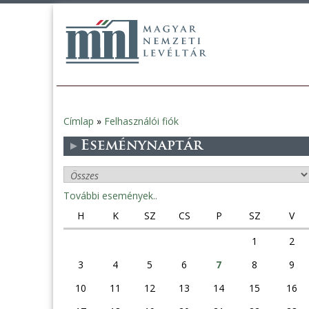
Címlap
»
Felhasználói fiók
Jelenlegi
Eseménynaptár
hely
További események..
H
K
SZ
CS
P
SZ
V
1
2
3
4
5
6
7
8
9
10
11
12
13
14
15
16