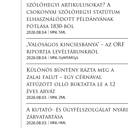
szőlőhegyi artikulusokat? A
csokonyai szőlőhegyi statútum
elhasználódott példányának
pótlása 1830-ból
2026.08.04.
MNL SML
„Valóságos kincsesbánya” – az ORF
riportja levéltárunkról
2026.08.04.
MNL GyMSMGyL
Különös bűntény rázta meg a
zalai falut – egy cérnával
átfűzött olló buktatta le a 12
éves árvát
2026.08.03.
MNL ZML
A kutató- és ügyfélszolgálat nyári
zárvatartása
2026.08.03.
MNL HML