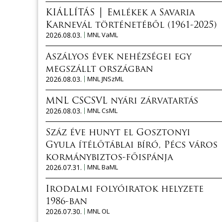
KIÁLLÍTÁS │ Emlékek a Savaria
Karnevál történetéből (1961-2025)
2026.08.03.
MNL VaML
Aszályos évek nehézségei egy
megszállt országban
2026.08.03.
MNL JNSzML
MNL CSCSVL nyári zárvatartás
2026.08.03.
MNL CsML
Száz éve hunyt el Gosztonyi
Gyula ítélőtáblai bíró, Pécs város
kormánybiztos-főispánja
2026.07.31.
MNL BaML
Irodalmi folyóiratok helyzete
1986-ban
2026.07.30.
MNL OL