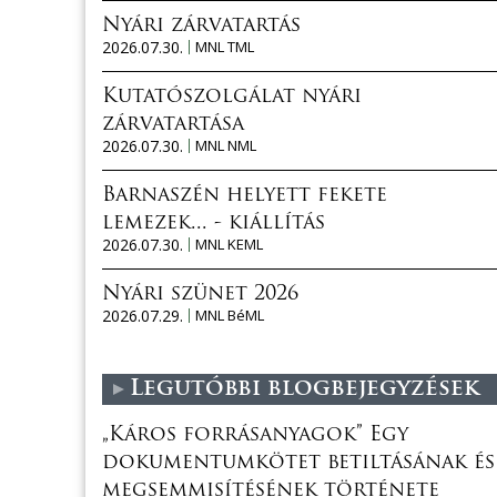
Nyári zárvatartás
2026.07.30.
MNL TML
Kutatószolgálat nyári
zárvatartása
2026.07.30.
MNL NML
Barnaszén helyett fekete
lemezek... - kiállítás
2026.07.30.
MNL KEML
Nyári szünet 2026
2026.07.29.
MNL BéML
Legutóbbi blogbejegyzések
„Káros forrásanyagok” Egy
dokumentumkötet betiltásának és
megsemmisítésének története