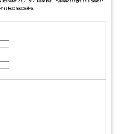
zenetét ide küldi ki. Nem kerül nyilvánosságra és általában
ekhez lesz használva.