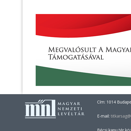
Cím: 1014 Budapes
E-mail:
titkarsag@
Bécsi kapu tér kö