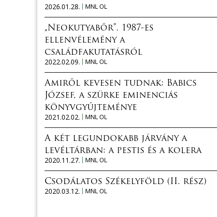
2026.01.28.
MNL OL
„Neokutyabőr”. 1987-es
ellenvélemény a
családfakutatásról
2022.02.09.
MNL OL
Amiről kevesen tudnak: Babics
József, a szürke eminenciás
könyvgyűjteménye
2021.02.02.
MNL OL
A két legundokabb járvány a
levéltárban: a pestis és a kolera
2020.11.27.
MNL OL
Csodálatos Székelyföld (II. rész)
2020.03.12.
MNL OL