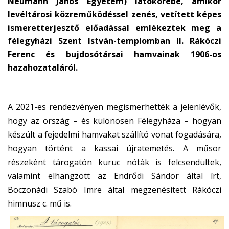
Neumann János Egyetem) látókörébe, amikor
levéltárosi közreműködéssel zenés, vetített képes
ismeretterjesztő előadással emlékeztek meg a
félegyházi Szent István-templomban II. Rákóczi
Ferenc és bujdosótársai hamvainak 1906-os
hazahozataláról.
A 2021-es rendezvényen megismerhették a jelenlévők,
hogy az ország – és különösen Félegyháza – hogyan
készült a fejedelmi hamvakat szállító vonat fogadására,
hogyan történt a kassai újratemetés. A műsor
részeként tárogatón kuruc nóták is felcsendültek,
valamint elhangzott az Endrődi Sándor által írt,
Boczonádi Szabó Imre által megzenésített Rákóczi
himnusz c. mű is.