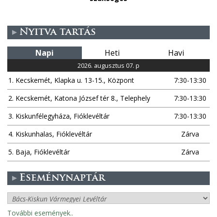
Nyitva tartás
Napi
Heti
Havi
2026. augusztus 07. p
1. Kecskemét, Klapka u. 13-15., Központ
7:30-13:30
2. Kecskemét, Katona József tér 8., Telephely
7:30-13:30
3. Kiskunfélegyháza, Fióklevéltár
7:30-13:30
4. Kiskunhalas, Fióklevéltár
Zárva
5. Baja, Fióklevéltár
Zárva
Eseménynaptár
További események..