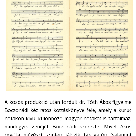
A közös produkció után fordult dr. Tóth Ákos figyelme
Boczonádi kéziratos kottáskönyve felé, amely a kuruc
nótákon kívül különböző magyar nótákat is tartalmaz,
mindegyik zenéjét Boczonádi szerezte. Mivel Ákos
régóta művészi szinten játszik tárogatón (valamint