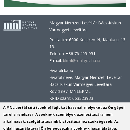
Magyar Nemzeti Levéltár Bács-Kiskun
Vármegyei Levéltára
Postacím: 6000 Kecskemét, Klapka u. 13-
15.
Telefon: +36 76 495-951
E-mail:
bkml@mnl.gov.hu
(link
sends
Hivatali kapu
e-
Hivatal neve: Magyar Nemzeti Levéltár
mail)
Bács-Kiskun Vármegyei Levéltára
Rövid név: MNLBKML
KRID szám: 663323933
Hivatali kapu - Központi Érkeztetési
A MNL portál süti (cookie) fájlokat használ, melyeket az Ön gépén
Rendszer (KÉR)
tárol a rendszer. A cookie-k személyek azonosítására nem
Hivatal neve: Magyar Nemzeti Levéltár
alkalmasak, szolgáltatásaink biztosításához szükségesek. Az
Rövid név: MNL BKML
oldal használatával Ön beleegyezik a cookie-k használatába.