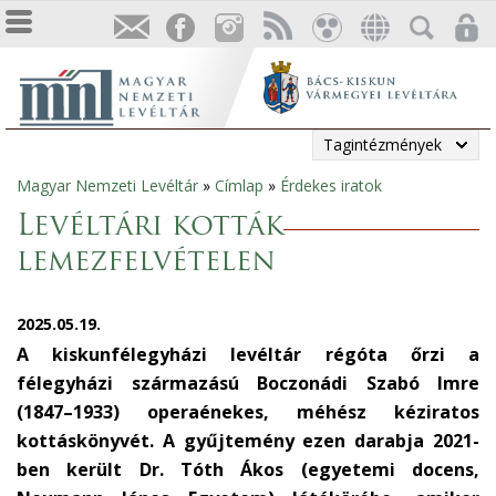
Tagintézmények
Magyar Nemzeti Levéltár
»
Címlap
»
Érdekes iratok
Jelenlegi
Levéltári kották
hely
lemezfelvételen
2025.05.19.
A kiskunfélegyházi levéltár régóta őrzi a
félegyházi származású Boczonádi Szabó Imre
(1847–1933) operaénekes, méhész kéziratos
kottáskönyvét. A gyűjtemény ezen darabja 2021-
ben került Dr. Tóth Ákos (egyetemi docens,