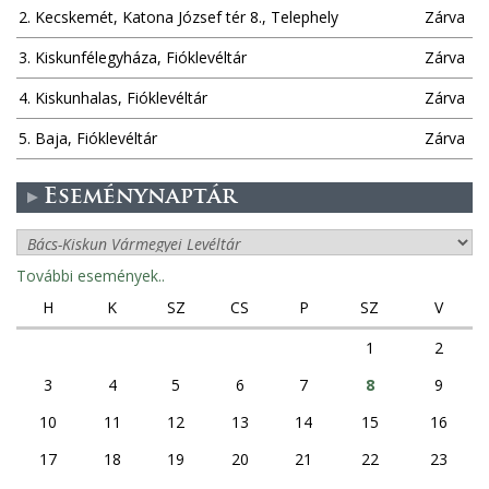
2. Kecskemét, Katona József tér 8., Telephely
Zárva
3. Kiskunfélegyháza, Fióklevéltár
Zárva
4. Kiskunhalas, Fióklevéltár
Zárva
5. Baja, Fióklevéltár
Zárva
Eseménynaptár
További események..
H
K
SZ
CS
P
SZ
V
1
2
3
4
5
6
7
8
9
10
11
12
13
14
15
16
17
18
19
20
21
22
23