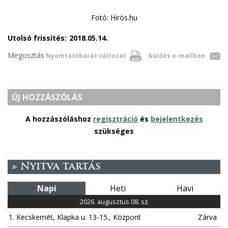
Fotó: Hirös.hu
Utolsó frissítés:
2018.05.14.
Megosztás
Nyomtatóbarát változat
küldés e-mailben
ÚJ HOZZÁSZÓLÁS
A hozzászóláshoz
regisztráció
és
bejelentkezés
szükséges
Nyitva tartás
Napi
Heti
Havi
2026. augusztus 08. sz
1. Kecskemét, Klapka u. 13-15., Központ
Zárva