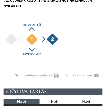
AZ OLDALAK KÖZÖTTI NAVIGÁLÁSHOZ HASZNÁLJA A
NYILAKAT!
Nyomtatóbarát változat
küldés e-mailben
Nyitva tartás
Napi
Heti
Havi