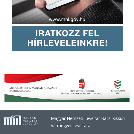
Magyar Nemzeti Levéltár Bács-Kiskun
Vármegyei Levéltára