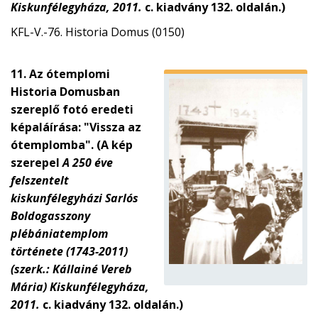
Kiskunfélegyháza, 2011.
c. kiadvány 132. oldalán.)
KFL-V.-76. Historia Domus (0150)
11. Az ótemplomi
Historia Domusban
szereplő fotó eredeti
képaláírása: "Vissza az
ótemplomba". (A kép
szerepel
A 250 éve
felszentelt
kiskunfélegyházi Sarlós
Boldogasszony
plébániatemplom
története (1743-2011)
(szerk.: Kállainé Vereb
Mária) Kiskunfélegyháza,
2011.
c. kiadvány 132. oldalán.)