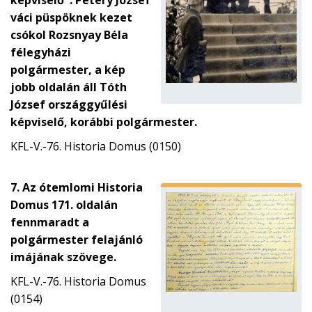
képviselő". Pétery József
váci püspöknek kezet
csókol Rozsnyay Béla
félegyházi
polgármester, a kép
jobb oldalán áll Tóth
József országgyűlési
képviselő, korábbi polgármester.
KFL-V.-76. Historia Domus (0150)
7. Az ótemlomi Historia
Domus 171. oldalán
fennmaradt a
polgármester felajánló
imájának szövege.
KFL-V.-76. Historia Domus
(0154)