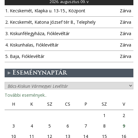
2026. augusztus 09. v
1. Kecskemét, Klapka u. 13-15., Központ
Zárva
2. Kecskemét, Katona József tér 8., Telephely
Zárva
3. Kiskunfélegyháza, Fióklevéltár
Zárva
4. Kiskunhalas, Fióklevéltár
Zárva
5. Baja, Fióklevéltár
Zárva
Eseménynaptár
További események..
H
K
SZ
CS
P
SZ
V
1
2
3
4
5
6
7
8
9
10
11
12
13
14
15
16