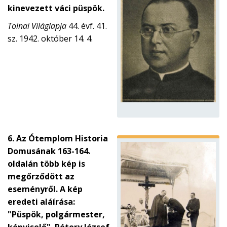
kinevezett váci püspök.
Tolnai Világlapja
44. évf. 41.
sz. 1942. október 14. 4.
6. Az Ótemplom Historia
Domusának 163-164.
oldalán több kép is
megőrződött az
eseményről. A kép
eredeti aláírása:
"Püspök, polgármester,