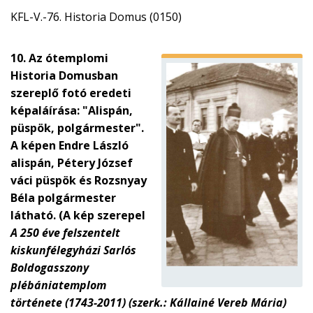
KFL-V.-76. Historia Domus (0150)
10. Az ótemplomi
Historia Domusban
szereplő fotó eredeti
képaláírása: "Alispán,
püspök, polgármester".
A képen Endre László
alispán, Pétery József
váci püspök és Rozsnyay
Béla polgármester
látható. (A kép szerepel
A 250 éve felszentelt
kiskunfélegyházi Sarlós
Boldogasszony
plébániatemplom
története (1743-2011) (szerk.: Kállainé Vereb Mária)