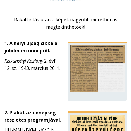
Rákattintás után a képek nagyobb méretben is
megtekinthetőek!
1. A helyi újság cikke a
jubileumi ünnepről.
Kiskunsági Közlöny
2. évf.
12. sz. 1943. március 20. 1.
2. Plakát az ünnepség
részletes programjával.
HU-MNL-BKML-XV.3.b.