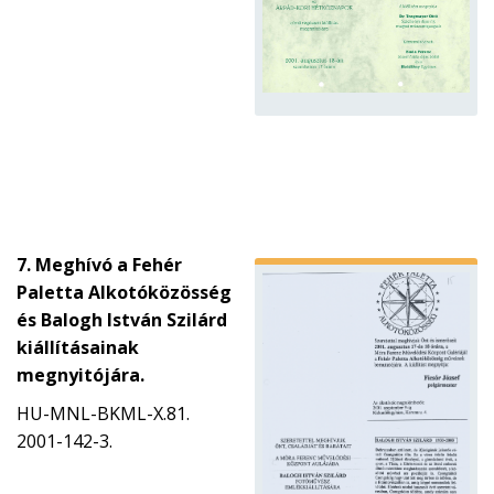
7. Meghívó a Fehér
Paletta Alkotóközösség
és Balogh István Szilárd
kiállításainak
megnyitójára.
HU-MNL-BKML-X.81.
2001-142-3.