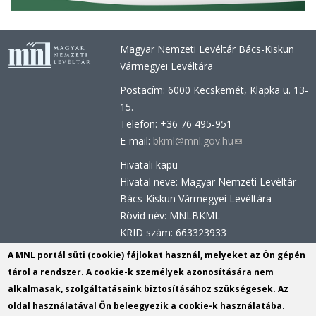
Magyar Nemzeti Levéltár Bács-Kiskun
Vármegyei Levéltára
Postacím: 6000 Kecskemét, Klapka u. 13-
15.
Telefon: +36 76 495-951
E-mail:
bkml@mnl.gov.hu
(link
sends
Hivatali kapu
e-
Hivatal neve: Magyar Nemzeti Levéltár
mail)
Bács-Kiskun Vármegyei Levéltára
Rövid név: MNLBKML
KRID szám: 663323933
Hivatali kapu - Központi Érkeztetési
A MNL portál süti (cookie) fájlokat használ, melyeket az Ön gépén
Rendszer (KÉR)
tárol a rendszer. A cookie-k személyek azonosítására nem
Hivatal neve: Magyar Nemzeti Levéltár
alkalmasak, szolgáltatásaink biztosításához szükségesek. Az
Rövid név: MNL BKML
oldal használatával Ön beleegyezik a cookie-k használatába.