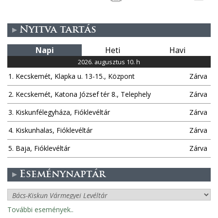
Nyitva tartás
Napi
Heti
Havi
2026. augusztus 10. h
1. Kecskemét, Klapka u. 13-15., Központ
Zárva
2. Kecskemét, Katona József tér 8., Telephely
Zárva
3. Kiskunfélegyháza, Fióklevéltár
Zárva
4. Kiskunhalas, Fióklevéltár
Zárva
5. Baja, Fióklevéltár
Zárva
Eseménynaptár
További események..