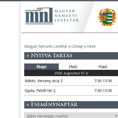
Magyar Nemzeti Levéltár
»
Címlap
»
Hírek
Jelenlegi
Nyitva tartás
hely
Napi
Heti
Havi
2026. augusztus 07. p
Békés, Verseny utca 3.
7:30-13:30
Gyula, Petőfi tér 2.
7:30-13:30
Eseménynaptár