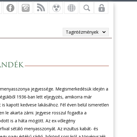
Tagintézmények
jándék
s menyasszonya jegyessége. Megismerkedésük idején a
tségükből 1936-ban lett eljegyzés, amikorra már
is kapott kedvese lakásához. Fél éven belül ismeretlen
n le akarta zárni. Jegyese rosszul fogadta a
dott is a háta mögött. Az ex-vőlegény
rfival sétáló menyasszonyát. Az inzultus kabát- és
egy nagy értékű rádió, bőrönd sorsáról a törvényszék