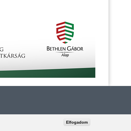
Elfogadom
záma:
(+36–20) 289–8909