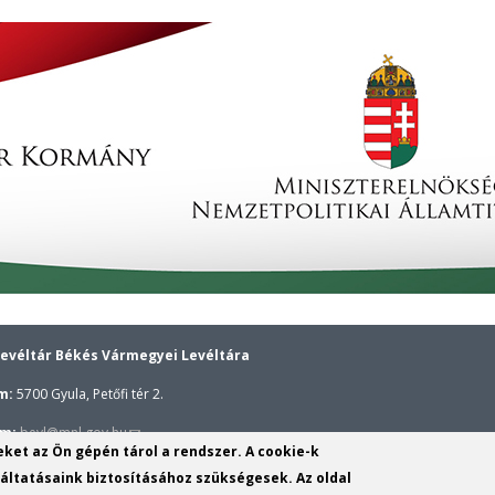
evéltár Békés Vármegyei Levéltára
m:
5700 Gyula, Petőfi tér 2.
(link
ím:
bevl@mnl.gov.hu
yeket az Ön gépén tárol a rendszer. A cookie-k
sends
ponti telefonszáma:
(+36–66) 362–173,
Gyulai kutatószolgálat telefons
ltatásaink biztosításához szükségesek. Az oldal
e-