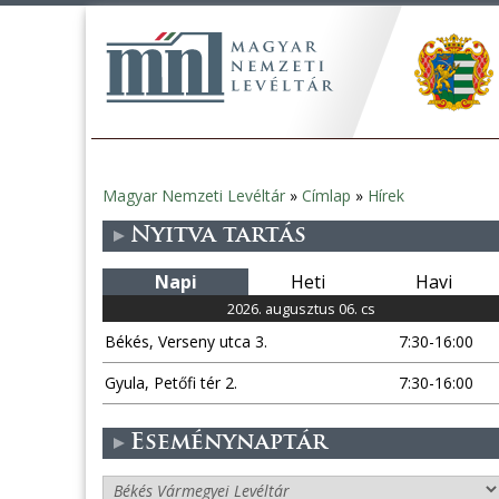
Magyar Nemzeti Levéltár
»
Címlap
»
Hírek
Jelenlegi
Nyitva tartás
hely
Napi
Heti
Havi
2026. augusztus 06. cs
Békés, Verseny utca 3.
7:30-16:00
Gyula, Petőfi tér 2.
7:30-16:00
Eseménynaptár