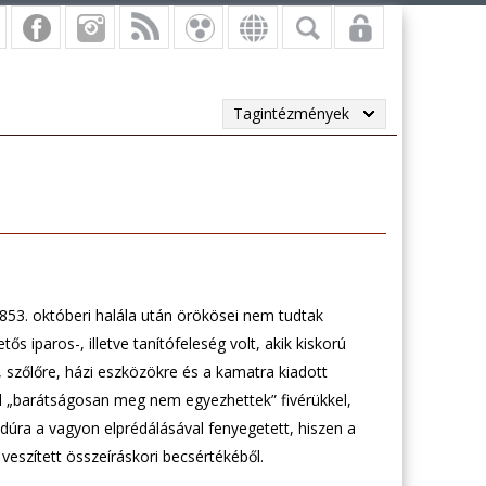
Tagintézmények
53. októberi halála után örökösei nem tudtak
s iparos-, illetve tanítófeleség volt, akik kiskorú
 szőlőre, házi eszközökre és a kamatra kiadott
l „barátságosan meg nem egyezhettek” fivérükkel,
dúra a vagyon elprédálásával fenyegetett, hiszen a
eszített összeíráskori becsértékéből.