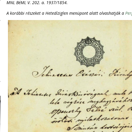
MNL BéML V. 202. a. 1937/1854.
A korábbi részeket a Hetedíziglen menüpont alatt olvashatják a
Per