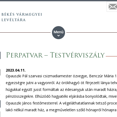
Perpatvar – Testvérviszály
2023.04.11.
Opauszki Pál szarvasi csizmadiamester özvegye, Benczúr Mária 18
egyezségre jutni a vagyonról. Az örökhagyó öt férjezett lánya tehető
húgukkal együtt jusst formáltak az édesanyjuk után maradt házra,
pénzösszegekre. Elhúzódó hagyatéki eljárásba bonyolódtak, mive
Opauszki János festőmesterrel. A végeláthatatlannak tetsző proce
lakó nélkül maradt ház, a megműveletlen szőlő hónapról hónapra v