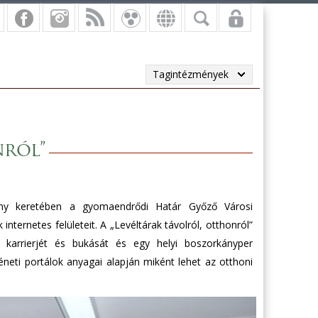
Tagintézmények
nról”
vény keretében a gyomaendrődi Határ Győző Városi
ternetes felületeit. A „Levéltárak távolról, otthonról”
karrierjét és bukását és egy helyi boszorkányper
téneti portálok anyagai alapján miként lehet az otthoni