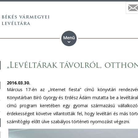
„Levéltárak távolról, ottho
2016.03.30.
Március 17-én az „Internet fiesta” című könyvtári rendez
Könyvtárban Bíró György és Erdész Ádám mutatta be a levéltárak in
című program keretében egy gyomai származású vállalkozó 
érdekességeit követve villantották fel, hogy levéltári és más tör
számítógép előtt ülve szabályos történeti nyomozást végezni.