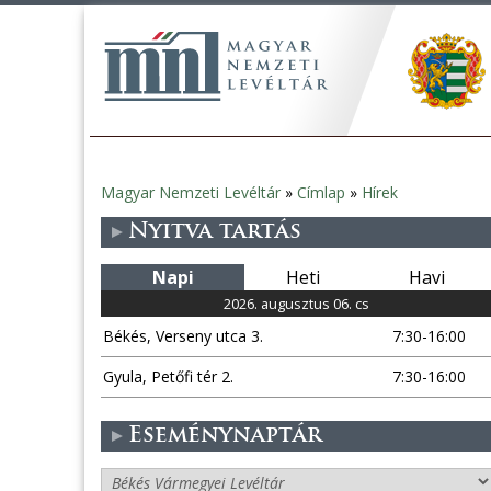
Magyar Nemzeti Levéltár
»
Címlap
»
Hírek
Jelenlegi
Nyitva tartás
hely
Napi
Heti
Havi
2026. augusztus 06. cs
Békés, Verseny utca 3.
7:30-16:00
Gyula, Petőfi tér 2.
7:30-16:00
Eseménynaptár