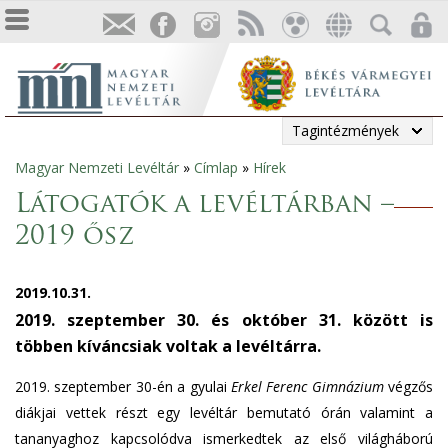
Tagintézmények
Magyar Nemzeti Levéltár
»
Címlap
»
Hírek
Jelenlegi
Látogatók a levéltárban –
hely
2019 ősz
2019.10.31.
2019. szeptember 30. és október 31. között is
többen kíváncsiak voltak a levéltárra.
2019. szeptember 30-én a gyulai
Erkel Ferenc Gimnázium
végzős
diákjai vettek részt egy levéltár bemutató órán valamint a
tananyaghoz kapcsolódva ismerkedtek az első világháború