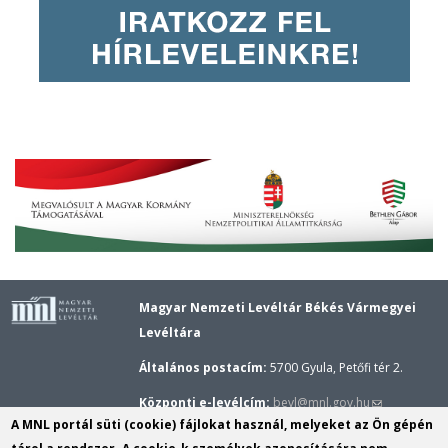
Magyar Nemzeti Levéltár Békés Vármegyei
Levéltára
Általános postacím:
5700 Gyula, Petőfi tér 2.
(link
Központi e-levélcím:
bevl@mnl.gov.hu
A MNL portál süti (cookie) fájlokat használ, melyeket az Ön gépén
sends
Gyulai épület központi telefonszáma:
(+36–66)