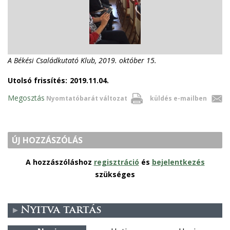
A Békési Családkutató Klub, 2019. október 15.
Utolsó frissítés:
2019.11.04.
Megosztás
Nyomtatóbarát változat
küldés e-mailben
ÚJ HOZZÁSZÓLÁS
A hozzászóláshoz
regisztráció
és
bejelentkezés
szükséges
Nyitva tartás