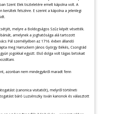
n Szent Elek tiszteletére emelt kápolna volt. A
kerültek felszínre. E szerint a kápolna a jelenlegi
üdt.
csétjét, melyre a Boldogságos Szűz képét vésették.
ébániát, amelynek a joghatósága alá tartozott
ács Pál személyében az 1716. évben állandó
n kapta meg Harruckern János György Békés, Csongrád
úri jogokkal együtt. Első dolga volt tágas birtokait
ozdítani.
rtént, azonban nem mindegyikről maradt fenn
ogatást (canonica visitatiót), melyről történeti
átogatást báró Luzsénszky Isván kanonok és választott