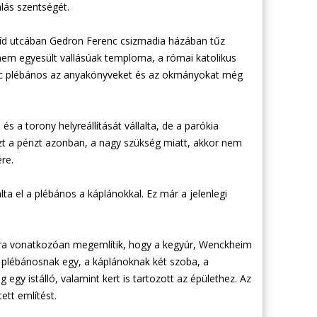
lás szentségét.
Híd utcában Gedron Ferenc csizmadia házában tűz
nem egyesült vallásúak temploma, a római katolikus
gnác plébános az anyakönyveket és az okmányokat még
 a torony helyreállítását vállalta, de a parókia
 Ezt a pénzt azonban, a nagy szükség miatt, akkor nem
re.
ta el a plébános a káplánokkal. Ez már a jelenlegi
lakra vonatkozóan megemlítik, hogy a kegyúr, Wenckheim
 a plébánosnak egy, a káplánoknak két szoba, a
 egy istálló, valamint kert is tartozott az épülethez. Az
ett említést.