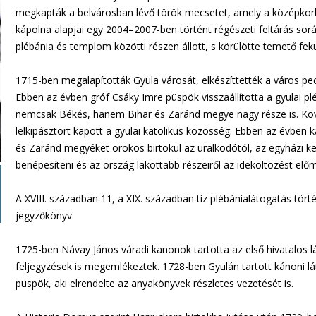
megkapták a belvárosban lévő török mecsetet, amely a középkorba
kápolna alapjai egy 2004–2007-ben történt régészeti feltárás során 
plébánia és templom közötti részen állott, s körülötte temető fek
1715-ben megalapították Gyula városát, elkészíttették a város pe
Ebben az évben gróf Csáky Imre püspök visszaállította a gyulai pl
nemcsak Békés, hanem Bihar és Zaránd megye nagy része is. Kov
lelkipásztort kapott a gyulai katolikus közösség. Ebben az évbe
és Zaránd megyéket örökös birtokul az uralkodótól, az egyházi kegy
benépesíteni és az ország lakottabb részeiről az ideköltözést előm
A XVIII. században 11, a XIX. században tíz plébánialátogatás tö
jegyzőkönyv.
1725-ben Návay János váradi kanonok tartotta az első hivatalos lát
feljegyzések is megemlékeztek. 1728-ben Gyulán tartott kánoni l
püspök, aki elrendelte az anyakönyvek részletes vezetését is.