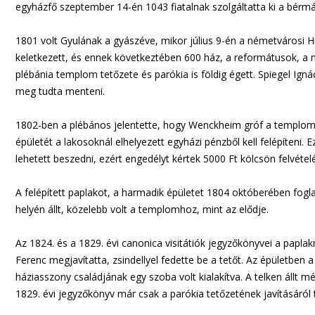
egyházfő szeptember 14-én 1043 fiatalnak szolgáltatta ki a bérmá
1801 volt Gyulának a gyászéve, mikor július 9-én a németvárosi 
keletkezett, és ennek következtében 600 ház, a reformátusok, a 
plébánia templom tetőzete és parókia is földig égett. Spiegel I
meg tudta menteni.
1802-ben a plébános jelentette, hogy Wenckheim gróf a templom és
épületét a lakosoknál elhelyezett egyházi pénzből kell felépíteni.
lehetett beszedni, ezért engedélyt kértek 5000 Ft kölcsön felvételé
A felépített paplakot, a harmadik épületet 1804 októberében foglal
helyén állt, közelebb volt a templomhoz, mint az elődje.
Az 1824. és a 1829. évi canonica visitátiók jegyzőkönyvei a pap
Ferenc megjavítatta, zsindellyel fedette be a tetőt. Az épületben
háziasszony családjának egy szoba volt kialakítva. A telken állt még
1829. évi jegyzőkönyv már csak a parókia tetőzetének javításáról t