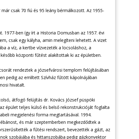
már csak 70 fiú és 95 leány bérmálkozott. Az 1955-
t. 1977-ben így írt a Historia Domusban az 1957. évi
em, csak egy kályha, amin melegíteni lehetett. A vizet
a a víz, a kertbe vízvezeték a locsoláshoz, a
, később központi fűtést alakítottak ki az épületben.
csorát rendeztek a józsefvárosi templom felújításában
en pedig az említett Szívház fűtött kápolnájában
osi hivatalt.
lsó, átfogó felújítás dr. Kovács József püspöki
z épület teljes külső és belső rekonstrukcióját foglalta
orabeli megjelenési forma megtartásával. 1994.
j plébánost, és már szeptemberben megkezdődtek a
korszerűsítették a fűtési rendszert, bevezették a gázt, az
áplánok szobájába és hittanszobába pedig gázkonvektor