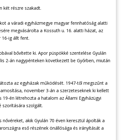
 két részre szakadt.
ot a váradi egyházmegye magyar fennhatóság alatti
ésére megvásárolta a Kossuth u. 16. alatti házat, az
6-ig állt fent.
bával bővítette ki. Apor püspökké szentelése Gyulán
ilis 2-án nagypénteken következett be Győrben, miután
átozta az egyházak működését. 1947-től megszűnt a
llamosítása, november 3-án a szerzeteseknek ki kellett
us 19-én létrehozta a hatalom az Állami Egyházügyi
 szorítására szolgált.
s nővéreket, akik Gyulán 70 éven keresztül ápolták a
rszágra eső részének önállósága és irányítását a