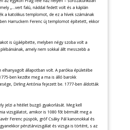
en az egykori Prag-féle ház helyén – sorozatunkban
 mely „…vert falú, náddal fedett volt és a káplán
ték a katolikus templomot, de ez a hívek számának
ben Harruckern Ferenc új templomot építetett, ekkor
kot is újjáépítette, melyben négy szoba volt a
i plébániának, amely nem sokkal állt messzebb a
 elhanyagolt állapotban volt. A parókia épületébe
c 1775-ben kezdte meg a ma is álló barokk
sége, Dirling Antónia fejezett be. 1777-ben áldották
 jelzi a hitélet buzgó gyakorlását. Meg kell
nia vizsgálatot, amikor is 1080 főt bérmált meg a
Xavér Ferenc püspök, gróf Csáky Pál kanonokkal és
gyanekkor pénztárvizsgálat és vizsga is történt, s az