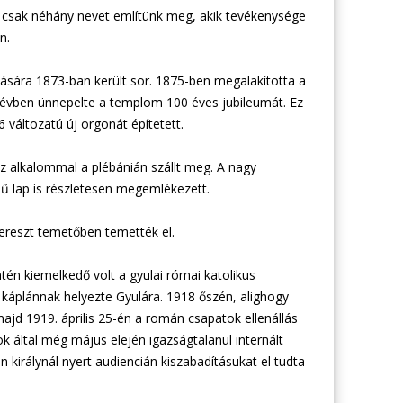
l csak néhány nevet említünk meg, akik tevékenysége
n.
ására 1873-ban került sor. 1875-ben megalakította a
 évben ünnepelte a templom 100 éves jubileumát. Ez
változatú új orgonát építetett.
z alkalommal a plébánián szállt meg. A nagy
ű lap is részletesen megemlékezett.
ereszt temetőben temették el.
tén kiemelkedő volt a gyulai római katolikus
káplánnak helyezte Gyulára. 1918 őszén, alighogy
majd 1919. április 25-én a román csapatok ellenállás
által még május elején igazságtalanul internált
királynál nyert audiencián kiszabadításukat el tudta