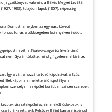
atio jegyzőkönyvei, valamint a Békés Megyei Levéltár
 (1927, 1983), tulajdoni lapok (1857), népesség-
istoria Domust, amelyben az egymást követő
fontos forrás a többségében latin nyelven íródott
agyprépost nevét, a
Békésvármegye története
című
tát nem Gyulán töltötte, mindig figyelemmel kísérte,
an. Így a vár, a hozzá tartozó kápolnával, a Szűz
 Elek kápolna a mellette álló ispotállyal a
mplom szentélye – az épület korábban szintén szerepelt
.
 kezdtek visszatelepülni az elmenekült őslakosok, s
 család érkezett, akik Pelsőczy Bálint kamarai ispántól