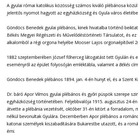
A gyulai római katolikus közösség számos kiváló plébánosa közü
jelentős nyomot hagyott az egyházközség és Gyula város életébe
Göndöcs Benedek gyulai plébános, kinek hivatalba történő beiktat
Békés Megyei Régészeti és Művelődéstörténeti Társulatot, és ez
alkalomból a régi orgona helyébe Mooser Lajos orgonaépítővel 26 
1882 szeptemberében József főherceg látogatást tett Gyulán és e
eseményről az épület folyosóján emléktábla, valamint a
Békés
cím
Göndöcs Benedek plébános 1894. jan. 4-én hunyt el, és a Szent K
Dr. báró Apor Vilmos gyulai plébános és győri püspök szerepe szin
egyházközség történetében. Feljebbvalója 1915. augusztus 24-én 
átvette a plébánia vezetését, október 31-én kitört a forradalom, 
nélkül bevonultak Gyulára. Decemberben Apor plébános a románok 
katonai személyek kiszabadítására Bukarestbe utazott, és a román 
érni.