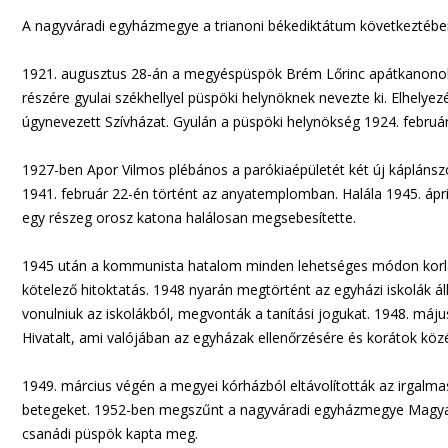
A nagyváradi egyházmegye a trianoni békediktátum következtében
1921. augusztus 28-án a megyéspüspök Brém Lőrinc apátkanonok
részére gyulai székhellyel püspöki helynöknek nevezte ki. Elhelyez
úgynevezett Szívházat. Gyulán a püspöki helynökség 1924. február 1
1927-ben Apor Vilmos plébános a parókiaépületét két új káplánszo
1941. február 22-én történt az anyatemplomban. Halála 1945. ápr
egy részeg orosz katona halálosan megsebesítette.
1945 után a kommunista hatalom minden lehetséges módon korl
kötelező hitoktatás. 1948 nyarán megtörtént az egyházi iskolák á
vonulniuk az iskolákból, megvonták a tanítási jogukat. 1948. máj
Hivatalt, ami valójában az egyházak ellenőrzésére és korátok közé
1949. március végén a megyei kórházból eltávolították az irgalma
betegeket. 1952-ben megszűnt a nagyváradi egyházmegye Magyaro
csanádi püspök kapta meg.