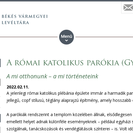
A római katolikus parókia (G
A mi otthonunk – a mi történeteink
2022.02.11.
A jelenlegi római katolikus plébánia épülete immár a harmadik pa
jellegű, copf stílusú, téglány alaprajzú építmény, amely hosszabb o
A parókiák rendszerint a templom közelében állnak, elsődlegesen a
emellett helyet adnak különféle eseményeknek – például egyházi 
szolgálnak, tanácskozások és vendéglátások színterei – is. Volt idő,