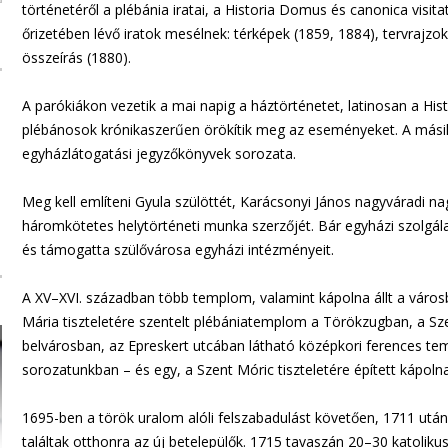
történetéről a plébánia iratai, a Historia Domus és canonica visit
őrizetében lévő iratok mesélnek: térképek (1859, 1884), tervrajzok
összeírás (1880).
A parókiákon vezetik a mai napig a háztörténetet, latinosan a H
plébánosok krónikaszerűen örökítik meg az eseményeket. A másik 
egyházlátogatási jegyzőkönyvek sorozata.
Meg kell említeni Gyula szülöttét, Karácsonyi János nagyváradi n
háromkötetes helytörténeti munka szerzőjét. Bár egyházi szolgála
és támogatta szülővárosa egyházi intézményeit.
A XV–XVI. században több templom, valamint kápolna állt a városb
Mária tiszteletére szentelt plébániatemplom a Törökzugban, a Szent
belvárosban, az Epreskert utcában látható középkori ferences te
sorozatunkban – és egy, a Szent Móric tiszteletére épített kápolna
1695-ben a török uralom alóli felszabadulást követően, 1711 után
találtak otthonra az új betelepülők. 1715 tavaszán 20–30 katolikus