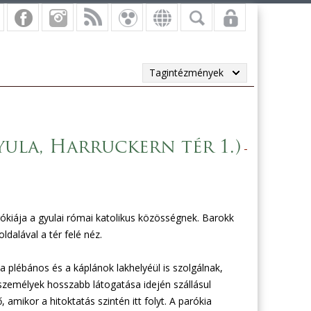
Tagintézmények
yula, Harruckern tér 1.)
rókiája a gyulai római katolikus közösségnek. Barokk
ldalával a tér felé néz.
 plébános és a káplánok lakhelyéül is szolgálnak,
személyek hosszabb látogatása idején szállásul
 amikor a hitoktatás szintén itt folyt. A parókia