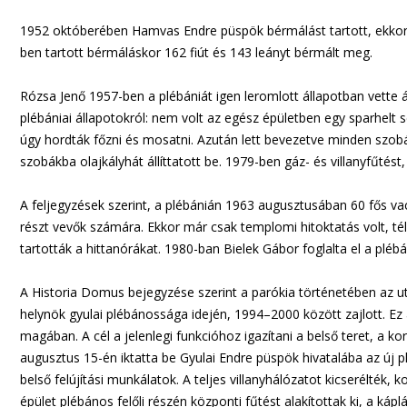
1952 októberében Hamvas Endre püspök bérmálást tartott, ekkor 
ben tartott bérmáláskor 162 fiút és 143 leányt bérmált meg.
Rózsa Jenő 1957-ben a plébániát igen leromlott állapotban vette á
plébániai állapotokról: nem volt az egész épületben egy sparhelt s
úgy hordták főzni és mosatni. Azután lett bevezetve minden szobáb
szobákba olajkályhát állíttatott be. 1979-ben gáz- és villanyfűtést
A feljegyzések szerint, a plébánián 1963 augusztusában 60 fős va
részt vevők számára. Ekkor már csak templomi hitoktatás volt, tél
tartották a hittanórákat. 1980-ban Bielek Gábor foglalta el a plébán
A Historia Domus bejegyzése szerint a parókia történetében az uto
helynök gyulai plébánossága idején, 1994–2000 között zajlott. Ez a
magában. A cél a jelenlegi funkcióhoz igazítani a belső teret, a k
augusztus 15-én iktatta be Gyulai Endre püspök hivatalába az ú
belső felújítási munkálatok. A teljes villanyhálózatot kicserélték, 
épület plébános felőli részén központi fűtést alakítottak ki, a k