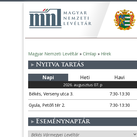
Magyar Nemzeti Levéltár
»
Címlap
»
Hírek
Jelenlegi
Nyitva tartás
hely
Napi
Heti
Havi
2026. augusztus 07. p
Békés, Verseny utca 3.
7:30-13:30
Gyula, Petőfi tér 2.
7:30-13:30
Eseménynaptár