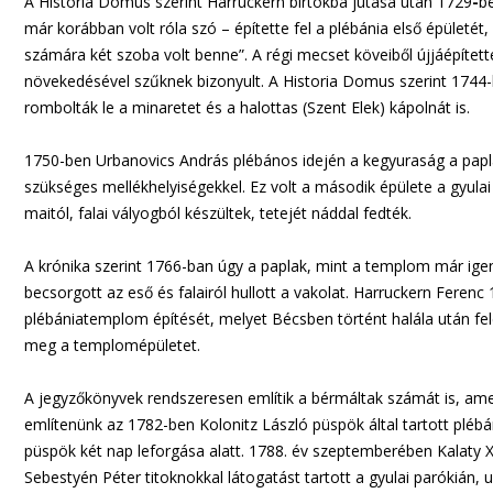
A Historia Domus szerint Harruckern birtokba jutása után 1729
-
b
már korábban volt róla szó – építette fel a plébánia első épületét,
számára két szoba volt benne”. A régi mecset köveiből újjáépítet
növekedésével szűknek bizonyult. A Historia Domus szerint 1744-
rombolták le a minaretet és a halottas (Szent Elek) kápolnát is.
1750-ben Urbanovics András plébános idején a kegyuraság a papla
szükséges mellékhelyiségekkel. Ez volt a második épülete a gyula
maitól, falai vályogból készültek, tetejét náddal fedték.
A krónika szerint 1766-ban úgy a paplak, mint a templom már igen
becsorgott az eső és falairól hullott a vakolat. Harruckern Feren
plébániatemplom építését, melyet Bécsben történt halála után fele
meg a templomépületet.
A jegyzőkönyvek rendszeresen említik a bérmáltak számát is, amely
említenünk az 1782-ben Kolonitz László püspök által tartott plébá
püspök két nap leforgása alatt. 1788. év szeptemberében Kalaty 
Sebestyén Péter titoknokkal látogatást tartott a gyulai parókián, u