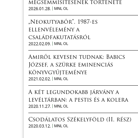
megsemmisítésének története
2026.01.28.
MNL OL
„Neokutyabőr”. 1987-es
ellenvélemény a
családfakutatásról
2022.02.09.
MNL OL
Amiről kevesen tudnak: Babics
József, a szürke eminenciás
könyvgyűjteménye
2021.02.02.
MNL OL
A két legundokabb járvány a
levéltárban: a pestis és a kolera
2020.11.27.
MNL OL
Csodálatos Székelyföld (II. rész)
2020.03.12.
MNL OL