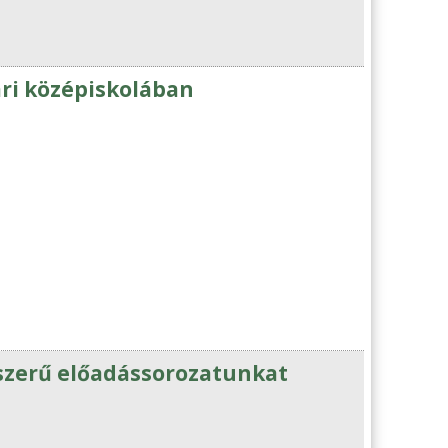
ri középiskolában
szerű előadássorozatunkat