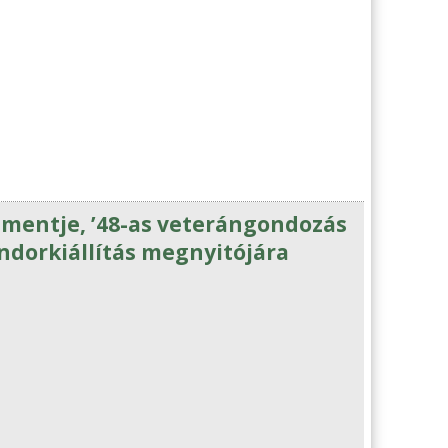
imentje, ’48-as veterángondozás
dorkiállítás megnyitójára