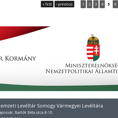
P
« first
‹ previous
1
2
3
4
5
6
a
g
e
s
emzeti Levéltár Somogy Vármegyei Levéltára
posvár, Bartók Béla utca 8-10.