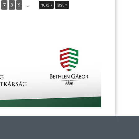
7
8
9
…
next ›
last »