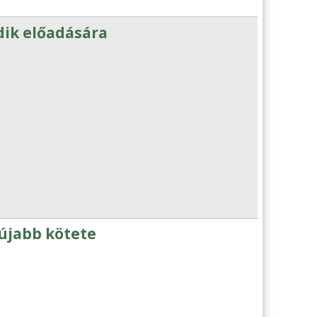
dik előadására
gújabb kötete