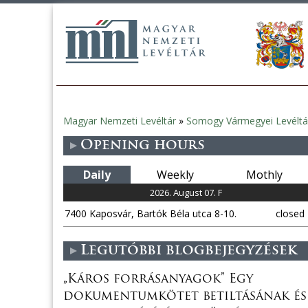
Magyar Nemzeti Levéltár
»
Somogy Vármegyei Levéltá
You
Opening hours
are
Daily
Weekly
Mothly
here
2026. August 07. F
7400 Kaposvár, Bartók Béla utca 8-10.
closed
Legutóbbi blogbejegyzések
„Káros forrásanyagok” Egy
dokumentumkötet betiltásának és