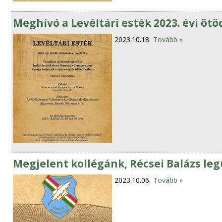
Meghívó a Levéltári esték 2023. évi ötö
2023.10.18.
Tovább »
Megjelent kollégánk, Récsei Balázs le
2023.10.06.
Tovább »