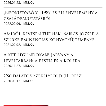
2026.01.28.
MNL OL
„Neokutyabőr”. 1987-es ellenvélemény a
családfakutatásról
2022.02.09.
MNL OL
Amiről kevesen tudnak: Babics József, a
szürke eminenciás könyvgyűjteménye
2021.02.02.
MNL OL
A két legundokabb járvány a
levéltárban: a pestis és a kolera
2020.11.27.
MNL OL
Csodálatos Székelyföld (II. rész)
2020.03.12.
MNL OL