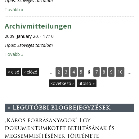
Típus:
Szöveges tartalom
Tovább »
Archivmitteilungen
2009. January 20. - 17:10
Típus:
Szöveges tartalom
Tovább »
P
« első
‹ előző
…
2
3
4
5
6
7
8
9
10
…
a
következő ›
utolsó »
g
Legutóbbi blogbejegyzések
e
„Káros forrásanyagok” Egy
s
dokumentumkötet betiltásának és
megsemmisítésének története