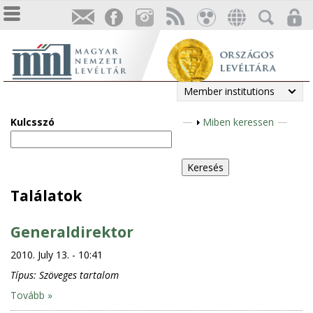
Member institutions
Kulcsszó
S
Miben keressen
h
o
w
Találatok
Generaldirektor
2010. July 13. - 10:41
Típus:
Szöveges tartalom
Tovább »