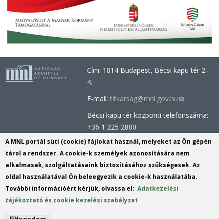
Cím: 1014 Budapest, Bécsi kapu tér 2–
4.
E-mail:
titkarsag@mnl.gov.hu
(link
sends
Bécsi kapu tér központi telefonszáma:
e-
+36 1 225 2800
mail)
Óbudai épület központi telefonszáma:
A MNL portál süti (cookie) fájlokat használ, melyeket az Ön gépén
+36 1 437 0660
tárol a rendszer. A cookie-k személyek azonosítására nem
alkalmasak, szolgáltatásaink biztosításához szükségesek. Az
Információs Iroda (Kutatószolgálat):
oldal használatával Ön beleegyezik a cookie-k használatába.
info@mnl.gov.hu
(link
További információért kérjük, olvassa el:
Adatkezelési
Tel.: +36 1 225 2843, +36 1 225 2844
sends
tájékoztató és cookie kezelési szabályzat
Postacím: 1014 Budapest, Bécsi kapu
e-
tér 2-4.
mail)