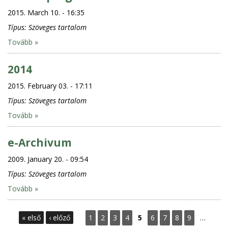
2015. March 10. - 16:35
Típus:
Szöveges tartalom
Tovább »
2014
2015. February 03. - 17:11
Típus:
Szöveges tartalom
Tovább »
e-Archivum
2009. January 20. - 09:54
Típus:
Szöveges tartalom
Tovább »
P
« első
‹ előző
1
2
3
4
5
6
7
8
9
…