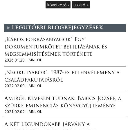
a
következő ›
utolsó »
g
Legutóbbi blogbejegyzések
e
„Káros forrásanyagok” Egy
s
dokumentumkötet betiltásának és
megsemmisítésének története
2026.01.28.
MNL OL
„Neokutyabőr”. 1987-es ellenvélemény a
családfakutatásról
2022.02.09.
MNL OL
Amiről kevesen tudnak: Babics József, a
szürke eminenciás könyvgyűjteménye
2021.02.02.
MNL OL
A két legundokabb járvány a