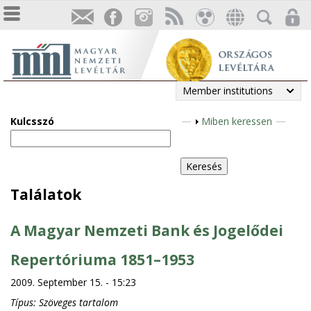
Member institutions
Kulcsszó
S
Miben keressen
h
o
w
Találatok
A Magyar Nemzeti Bank és Jogelődei
Repertóriuma 1851–1953
2009. September 15. - 15:23
Típus:
Szöveges tartalom