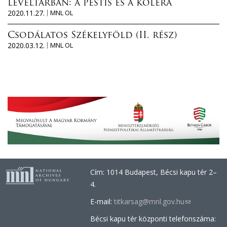
levéltárban: a pestis és a kolera
2020.11.27.
MNL OL
Csodálatos Székelyföld (II. rész)
2020.03.12.
MNL OL
Cím: 1014 Budapest, Bécsi kapu tér 2–
4.
E-mail:
titkarsag@mnl.gov.hu
(link
sends
Bécsi kapu tér központi telefonszáma:
e-