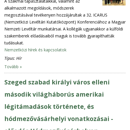
A szakmai tapasztalataikkal, valamint az
alkalmazott megoldások, módszerek
megosztásával tevékenyen hozzájárultak a 32. ICARUS
(Nemzetközi Levéltári Kutatóközpont) Konferenciához a Magyar
Nemzeti Levéltár munkatársai. A kollégák ugyanakkor a külföldi
szakemberek előadásaiból maguk is tovább gyarapíthatták
tudásukat.
Nemzetközi hírek és kapcsolatok
Típus:
Hír
Tovább »
Szeged szabad királyi város elleni
második világháborús amerikai
légitámadások története, és
hódmezővásárhelyi vonatkozásai -