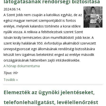
látogatásának rendőrségi biztosítása
2024.06.14.
A Szent Jobb nem csupán a katolikus egyház, de az
egész magyar nemzet szempontjából is fontos
ereklye, melynek kalandos története a korai időkre
nyúlik vissza. A relikvia a feltételezések szerint Szent
István király természetes úton mumifikálódott jobb keze. A
szent király halálának 950. évfordulója alkalmából szervezett
ünnepségsorozat egri állomásának rendőrségi biztosítására
készült terv izgalmas betekintést enged az ereklye második
országjárásának hátterében zajló intézkedésekbe.
A hónap dokumentuma
Típus:
Hír
Tovább »
Elemezték az ügynöki jelentéseket,
telefonlehallgatást, levélellenőrzést