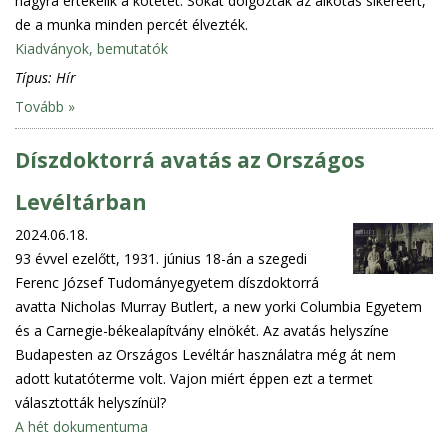
nagyra értékelik a kötetet. Sokat dolgoztak az alkotás sikeréért,
de a munka minden percét élvezték.
Kiadványok, bemutatók
Típus:
Hír
Tovább »
Díszdoktorrá avatás az Országos
Levéltárban
2024.06.18.
93 évvel ezelőtt, 1931. június 18-án a szegedi
Ferenc József Tudományegyetem díszdoktorrá
avatta Nicholas Murray Butlert, a new yorki Columbia Egyetem
és a Carnegie-békealapítvány elnökét. Az avatás helyszíne
Budapesten az Országos Levéltár használatra még át nem
adott kutatóterme volt. Vajon miért éppen ezt a termet
választották helyszínül?
A hét dokumentuma