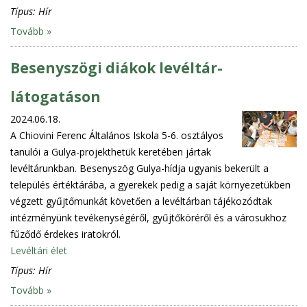
Típus:
Hír
Tovább »
Besenyszögi diákok levéltár-
látogatáson
2024.06.18.
A Chiovini Ferenc Általános Iskola 5-6. osztályos
tanulói a Gulya-projekthetük keretében jártak
levéltárunkban. Besenyszög Gulya-hídja ugyanis bekerült a
település értéktárába, a gyerekek pedig a saját környezetükben
végzett gyűjtőmunkát követően a levéltárban tájékozódtak
intézményünk tevékenységéről, gyűjtőköréről és a városukhoz
fűződő érdekes iratokról.
Levéltári élet
Típus:
Hír
Tovább »