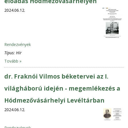
előadás Hódmezővásárhelyen
2024.06.12.
Rendezvények
Típus:
Hír
Tovább »
dr. Fraknói Vilmos béketervei az I.
világháború idején - megemlékezés a
Hódmezővásárhelyi Levéltárban
2024.06.12.
Rendezvények