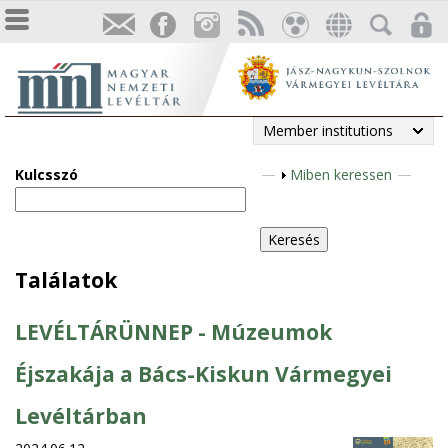
Member institutions
Kulcsszó
S
Miben keressen
h
o
w
Találatok
LEVÉLTÁRÜNNEP - Múzeumok
Éjszakája a Bács-Kiskun Vármegyei
Levéltárban