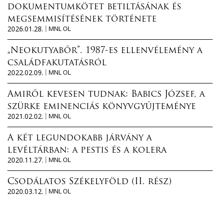
dokumentumkötet betiltásának és
megsemmisítésének története
2026.01.28.
MNL OL
„Neokutyabőr”. 1987-es ellenvélemény a
családfakutatásról
2022.02.09.
MNL OL
Amiről kevesen tudnak: Babics József, a
szürke eminenciás könyvgyűjteménye
2021.02.02.
MNL OL
A két legundokabb járvány a
levéltárban: a pestis és a kolera
2020.11.27.
MNL OL
Csodálatos Székelyföld (II. rész)
2020.03.12.
MNL OL