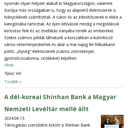
nyomán olyan helyzet alakult ki Magyarországon, valamint
Európa más országaiban is, hogy az alapvető élelmiszerek is
hiánycikknek számítottak. A cukor és az édesítőszerek is ebbe a
kategóriába tartoztak. Az ilyen kihívások mindig a megoldások
keresése felé és az önellátás irányába terelik az embereket.
Ezekre számos példát láthatunk a korszakban a különböző
városi veteményeskertek és akár a mai napig fel-felbukkanó
pótló, „ínység” élelmiszerek (cukros zsíroskenyér,
gyümölcsszalonna, cirokkávé) képében.
Hírek
Típus:
Hír
Tovább »
A dél-koreai Shinhan Bank a Magyar
Nemzeti Levéltár mellé állt
2024.06.13.
Támogatási szerződést kötött a Shinhan Bank