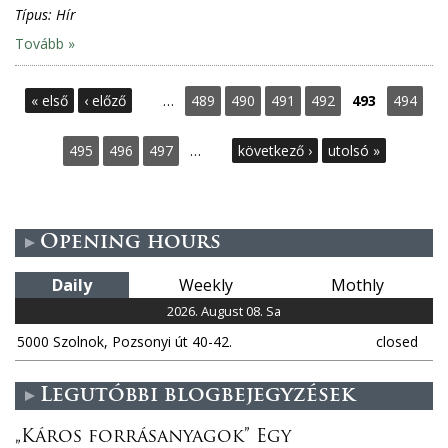
Típus:
Hír
Tovább »
P
« első
‹ előző
…
489
490
491
492
493
494
a
495
496
497
…
következő ›
utolsó »
g
e
Opening hours
s
Daily
Weekly
Mothly
2026. August 08. Sa
5000 Szolnok, Pozsonyi út 40-42.
closed
Legutóbbi blogbejegyzések
„Káros forrásanyagok” Egy