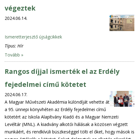
végeztek
2024.06.14.
Ismeretterjesztő újságcikkek
Típus:
Hír
Tovább »
Rangos díjjal ismerték el az Erdély
fejedelmei című kötetet
2024.06.17.
A Magyar Művészeti Akadémia különdíját vehette át
a 95. ünnepi könyvhéten az Erdély fejedelmei című
kötetért az Iskola Alapítvány Kiadó és a Magyar Nemzeti
Levéltár (MNL). A kiadvány alkotói hálásak a közösen végzett
munkáért, és rendkívüli büszkeséggel tölti el őket, hogy mások is