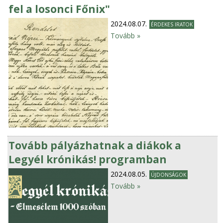
fel a losonci Főnix"
2024.08.07.
ÉRDEKES IRATOK
Tovább »
Tovább pályázhatnak a diákok a
Legyél krónikás! programban
2024.08.05.
ÚJDONSÁGOK
Tovább »