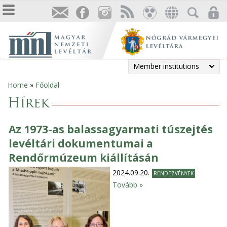
Member institutions
Home
»
Főoldal
You
Hírek
are
Az 1973-as balassagyarmati túszejtés
here
levéltári dokumentumai a
Rendőrmúzeum kiállításán
2024.09.20.
RENDEZVÉNYEK
Tovább »