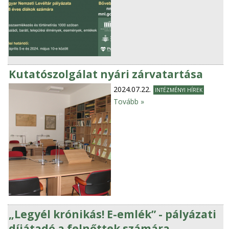
Kutatószolgálat nyári zárvatartása
2024.07.22.
INTÉZMÉNYI HÍREK
Tovább »
„Legyél krónikás! E-emlék” - pályázati
díjátadó a felnőttek számára