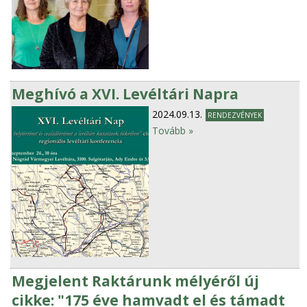
Meghívó a XVI. Levéltári Napra
2024.09.13.
RENDEZVÉNYEK
Tovább »
Megjelent Raktárunk mélyéről új
cikke: "175 éve hamvadt el és támadt