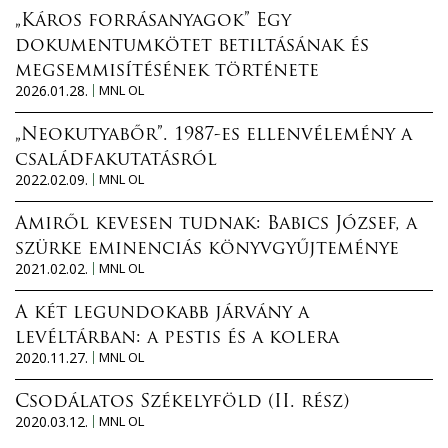
„Káros forrásanyagok” Egy
dokumentumkötet betiltásának és
megsemmisítésének története
2026.01.28.
MNL OL
„Neokutyabőr”. 1987-es ellenvélemény a
családfakutatásról
2022.02.09.
MNL OL
Amiről kevesen tudnak: Babics József, a
szürke eminenciás könyvgyűjteménye
2021.02.02.
MNL OL
A két legundokabb járvány a
levéltárban: a pestis és a kolera
2020.11.27.
MNL OL
Csodálatos Székelyföld (II. rész)
2020.03.12.
MNL OL