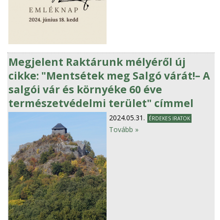
Megjelent Raktárunk mélyéről új
cikke: "Mentsétek meg Salgó várát!– A
salgói vár és környéke 60 éve
természetvédelmi terület" címmel
2024.05.31.
ÉRDEKES IRATOK
Tovább »