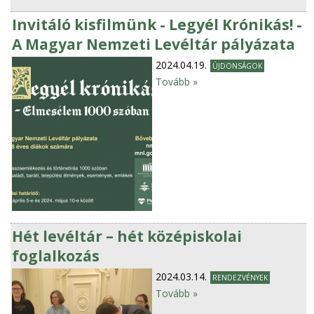
Invitáló kisfilmünk - Legyél Krónikás! -
A Magyar Nemzeti Levéltár pályázata
2024.04.19.
ÚJDONSÁGOK
Tovább »
Hét levéltár – hét középiskolai
foglalkozás
2024.03.14.
RENDEZVÉNYEK
Tovább »