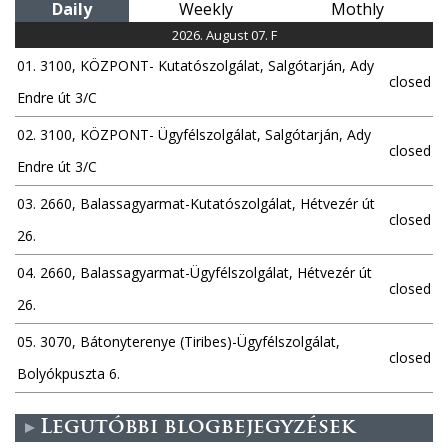
Daily
Weekly
Mothly
2026. August 07. F
01. 3100, KÖZPONT- Kutatószolgálat, Salgótarján, Ady
closed
Endre út 3/C
02. 3100, KÖZPONT- Ügyfélszolgálat, Salgótarján, Ady
closed
Endre út 3/C
03. 2660, Balassagyarmat-Kutatószolgálat, Hétvezér út
closed
26.
04. 2660, Balassagyarmat-Ügyfélszolgálat, Hétvezér út
closed
26.
05. 3070, Bátonyterenye (Tiribes)-Ügyfélszolgálat,
closed
Bolyókpuszta 6.
Legutóbbi blogbejegyzések