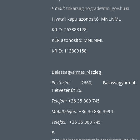
E-mail:
titkarsag.nograd@mnl.gov.hu
(link
sends
Hivatali kapu azonosító: MNLNML
e-
KRID: 263383178
mail)
KÉR azonosító: MNLNML
KRID: 113809158
Balassagyarmati részleg
Postacím:
2660, Balassagyarmat,
Hétvezér út 26.
Telefon:
+36 35 300 745
Mobiltelefon:
+36 30 836 3994
Telefax:
+36 35 300 745
E-