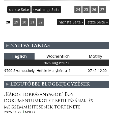
S
« erste Seite
‹ vorherige Seite
…
24
25
26
27
e
28
29
30
31
32
…
nächste Seite ›
letzte Seite »
i
t
Nyitva tartás
e
Täglich
Wöchentlich
Mothly
n
2026. August 07. F
9700 Szombathely, Hefele Menyhért u. 1.
07:45-12:00
Legutóbbi blogbejegyzések
„Káros forrásanyagok” Egy
dokumentumkötet betiltásának és
megsemmisítésének története
2026.01.28.
MNL OL