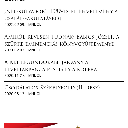
„Neokutyabőr”. 1987-es ellenvélemény a
családfakutatásról
2022.02.09.
MNL OL
Amiről kevesen tudnak: Babics József, a
szürke eminenciás könyvgyűjteménye
2021.02.02.
MNL OL
A két legundokabb járvány a
levéltárban: a pestis és a kolera
2020.11.27.
MNL OL
Csodálatos Székelyföld (II. rész)
2020.03.12.
MNL OL