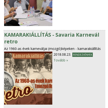
KAMARAKIÁLLÍTÁS - Savaria Karnevál
retro
Az 1960-as évek karneváljai (mozgó)képeken - kamarakiállítás
2018.08.23.
RENDEZVÉNYEK
Tovább »