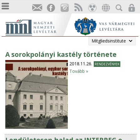
Mitgliedsinstitute
A sorokpolányi kastély története
2018.11.26.
RENDEZVÉNYEK
Tovább »
Lendületesen halad az INTERREG e-