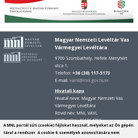
Magyar Nemzeti Levéltár Vas
Vármegyei Levéltára
9700 Szombathely, Hefele Menyhért
utca 1.
Telefon:
+36 (30) 117-5173
E-mail:
vaml@mnl.gov.hu
(link
sends
Hivatali kapu
e-
Hivatal neve: Magyar Nemzeti Vas
mail)
Vármegyei Levéltára
Rövid név: MNL VAVL
KRID szám: 461354701
A MNL portál süti (cookie) fájlokat használ, melyeket az Ön gépén
Hivatali kapu - Központi
tárol a rendszer. A cookie-k személyek azonosítására nem