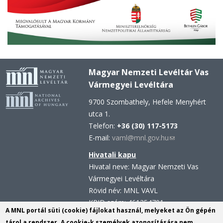
Magyar Nemzeti Levéltár Vas
Vármegyei Levéltára
9700 Szombathely, Hefele Menyhért
utca 1.
Telefon:
+36 (30) 117-5173
E-mail:
vaml@mnl.gov.hu
(link
sends
Hivatali kapu
e-
Hivatal neve: Magyar Nemzeti Vas
mail)
Vármegyei Levéltára
Rövid név: MNL VAVL
KRID szám: 461354701
A MNL portál süti (cookie) fájlokat használ, melyeket az Ön gépén
Hivatali kapu - Központi
tárol a rendszer. A cookie-k személyek azonosítására nem