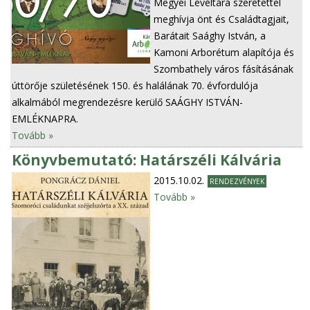
Megyei Levéltára szeretettel
meghívja önt és Családtagjait,
Barátait Saághy István, a
Kamoni Arborétum alapítója és
Szombathely város fásításának
úttörője születésének 150. és halálának 70. évfordulója
alkalmából megrendezésre kerülő SAÁGHY ISTVÁN-
EMLÉKNAPRA.
Tovább »
Könyvbemutató: Határszéli Kálvária
2015.10.02.
RENDEZVÉNYEK
Tovább »