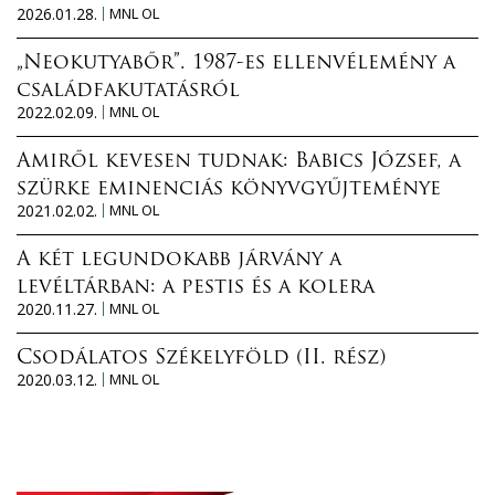
2026.01.28.
MNL OL
„Neokutyabőr”. 1987-es ellenvélemény a
családfakutatásról
2022.02.09.
MNL OL
Amiről kevesen tudnak: Babics József, a
szürke eminenciás könyvgyűjteménye
2021.02.02.
MNL OL
A két legundokabb járvány a
levéltárban: a pestis és a kolera
2020.11.27.
MNL OL
Csodálatos Székelyföld (II. rész)
2020.03.12.
MNL OL