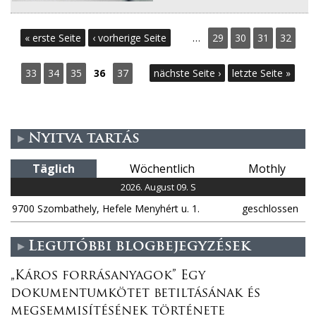
S
« erste Seite
‹ vorherige Seite
…
29
30
31
32
e
33
34
35
36
37
nächste Seite ›
letzte Seite »
i
t
Nyitva tartás
e
Täglich
Wöchentlich
Mothly
n
2026. August 09. S
9700 Szombathely, Hefele Menyhért u. 1.
geschlossen
Legutóbbi blogbejegyzések
„Káros forrásanyagok” Egy
dokumentumkötet betiltásának és
megsemmisítésének története